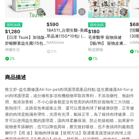
$590
$68
限時加碼
限時加碼
18A511_台塑生醫-美纖
[愷
$1,280
$180
萃晶凍(15G*10包) (直
(30
【日濢 Tsuie】加強版-
毛掌醫學 寵物保健
播介紹片段2:10:00~2:
組
NANOone
UrM
舒暢酵素益生菌(15包/
【貓/狗】 寵物皮膚敏
14:30)
早餐
盒)x4 幫助排便順暢 山
感 腸胃益生菌 寵物氣
神腦生活
蝦皮購物
0%
1
苦瓜酵素＋專利益生菌
管 寵物關節 情緒緩解
2%
1%
菌株
心臟保養 魚油
商品描述
惟立舒-益生菌修護All-for-pet肉球護理霜產品特點:益生菌修護All-for-p
et肉球護理霜，成分擁有多項有機植物萃取與專利，不添加藥性、無副作
用、無添加香精，不小心舔食都是沒有危害的肉球對於寵物有三大功能，
散熱排汗、走路當煞車緩衝止滑、還可以透過肉球了解健康狀態，正常健
康的肉球是飽滿有彈性，光滑有光澤，氣味正常，為了維持肉球健康，日
常可以使用益生菌的護理霜，讓肉球柔嫩保濕、防止乾燥粗糙，如果家中
寵物會常舔腳的，也可以降低異味，擦完後好吸收，也不會搞得到處都是
腳印子【用 途】寵物肉球保健【使用方法】取適量直接塗抹於肉球上按