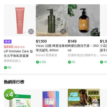
Android v4.6.0 / iOS v4.1.5 以上才具贈點資格。 7. 點數將於出
貨後 45 天後發送。 8. 群眾募資商品，禮物卡，開館保證金，補
運費，攤位費等不具贈點資格。 9. LINE 購物站上之商品規格、
顏色、價位、贈品如與 Pinkoi 商品資訊頁及購物車不符，以
Pinkoi 購物商品資訊頁及購物車標示為準。 10. 點數紅包使用規
則請以點數紅包活動說明為準。 11. 若於 LINE 購物前往 Pinkoi
頁面後才首次下載 Pinkoi APP 並完成訂單，不符合導購資格；承
上，首次下載 Pinkoi APP 後，需透過 LINE 購物前往 Pinkoi 頁
面，方享導購資格。
$1,100
$149
$1,
降價
Vieso 法國 蜂蜜滋養精
蜂膠抗菌洗手露 - 350
小花
$890
(降$100)
華洗髮乳 400ml
ml
護手
LIP Intimate Care 益
Marais 瑪黑家居
亞洲跨境設計購物平台
Yah
生元平衡私密凝膠
Pinkoi
微風精品線上
0.5%
1%
1
5%
熱銷排行榜