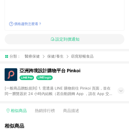
價格趨勢怎麼看？
設定到價通知
分類：
醫療保健
保健/養生
窈窕順暢食品
亞洲跨境設計購物平台 Pinkoi
[一般商品贈點規則] 1. 需透過 LINE 購物前往 Pinkoi 頁面，並在
同一瀏覽器於 24 小時內結帳（若自動跳轉 App ，請在 App 交
易），才具點數回饋資格。 2. 點數回饋計算將扣除訂單金額中的
運費與金流手續費與手動輸入之優惠碼折扣。 3. LINE 購物點數
回饋訂單不得享有 Pinkoi 站方優惠，例如首購優惠，P coins，
相似商品
熱銷排行榜
商品描述
全站(不包含手動輸入之優惠碼)。 4. 透過 LINE 購物連結到
Pinkoi 以外之網站購買之商品不具贈點資格。 5. 取消訂單或退貨
相似商品
行為，不具贈點資格，部分退款不在此限。 6. APP 請更新至