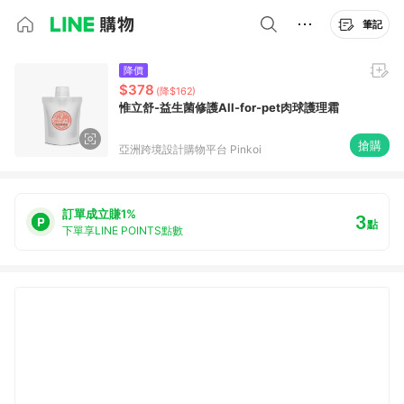
筆記
降價
$378
(降$162)
惟立舒-益生菌修護All-for-pet肉球護理霜
搶購
亞洲跨境設計購物平台 Pinkoi
訂單成立賺1%
3
點
下單享LINE POINTS點數