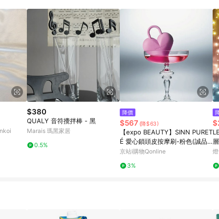
載 Pinkoi APP 後，需透過 LINE 購物前往 Pinkoi 頁面，方享導購資格
$380
降價
QUALY 音符攪拌棒 - 黑
$567
$
(降$63)
koi
Marais 瑪黑家居
【expo BEAUTY】SINN PURET
L
É 愛心鎖頭皮按摩刷-粉色(誠品
層
0.5%
會員專屬)
京站i購物Qonline
燈
3%