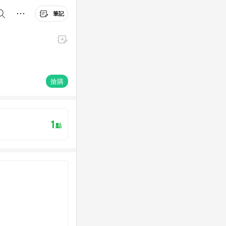
筆記
搶購
1
點