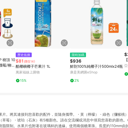
$
歷史低價
限時加碼
 樹頂 10
【
$81
$936
(降$14)
榴莓/柳
亞
酷椰嶼椰子芒果汁 1L
鮮剖100%純椰子汁500mlx24瓶
 果汁
萬家福線上購物
康是美網購eShop
15%
2%
果片。將其連接到您喜歡的配件，並隨身攜帶。・黃（檸檬）・綠色（獼猴桃
（草莓）・琥珀（石灰）有5種顏色。請在交流欄或消息中填寫您喜歡的顏色。
樹脂限制。水果片也附著在玻璃杯的邊緣。使用兩個糖果珠。長度約110mm由