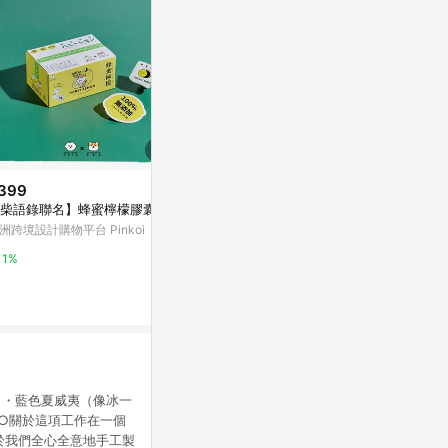
399
$50
$366
柴語錄聯名】蜂蜜檸檬膠囊
樹頂100% 石榴莓綜合果汁 300
【蝦皮直營】TR
ml
0%綜合果汁 2
洲跨境設計購物平台 Pinkoi
榴莓/蘋果汁/
HOLA
蝦皮直營_最快
1%
果汁
1%
4%
）・藍色夏威夷（像冰一
○關於這項工作在一個
於我們全心全意地手工製