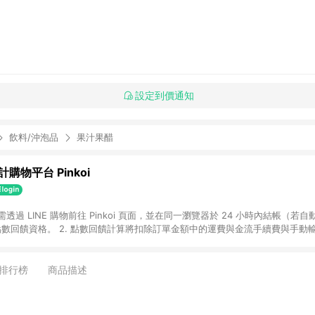
設定到價通知
飲料/沖泡品
果汁果醋
購物平台 Pinkoi
 需透過 LINE 購物前往 Pinkoi 頁面，並在同一瀏覽器於 24 小時內結帳（若自
具點數回饋資格。 2. 點數回饋計算將扣除訂單金額中的運費與金流手續費與手動
點數回饋訂單不得享有 Pinkoi 站方優惠，例如首購優惠，P coins，全站(不包含
E 購物連結到 Pinkoi 以外之網站購買之商品不具贈點資格。 5. 取消訂單或退貨
APP 請更新至Android v4.6.0 / iOS v4.1.5 以上才具贈點資格。 7. 點
排行榜
商品描述
資商品，禮物卡，開館保證金，補運費，攤位費等不具贈點資格。 9. LINE 購物
inkoi 商品資訊頁及購物車不符，以 Pinkoi 購物商品資訊頁及購物車標示為準。
明為準。 11. 若於 LINE 購物前往 Pinkoi 頁面後才首次下載 Pinkoi A