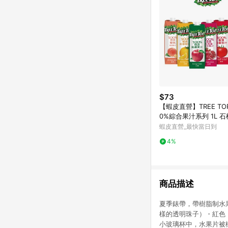
$73
【蝦皮直營】TREE TOP
0%綜合果汁系列 1L 石
橙/蘋果/水蜜桃/蕃茄汁
蝦皮直營_最快當日到
4%
商品描述
夏季錶帶，帶樹脂制水
樣的透明珠子）・紅色
小玻璃杯中，水果片被