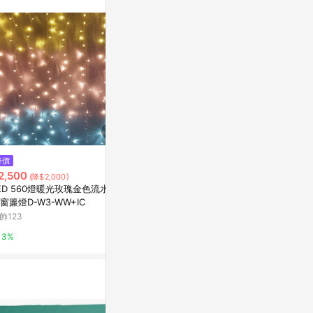
。
$1,263
降價
限時加碼
迷你花瓶 -壓克力花瓶
2,500
$32
(降$2,000)
亞洲跨境設計購物平台 Pinkoi
ED 560燈暖光玫瑰金色流水漸
✨台灣現貨📦
窗簾燈D-W3-WW+IC
體氣球磁鐵貼 
1%
悅生活
飾123
蝦皮購物
3%
1%