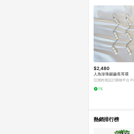
符合導購資格；承上，首次下
$2,480
人魚珍珠鋸齒長耳環
亞洲跨境設計購物平台 Pin
1%
熱銷排行榜