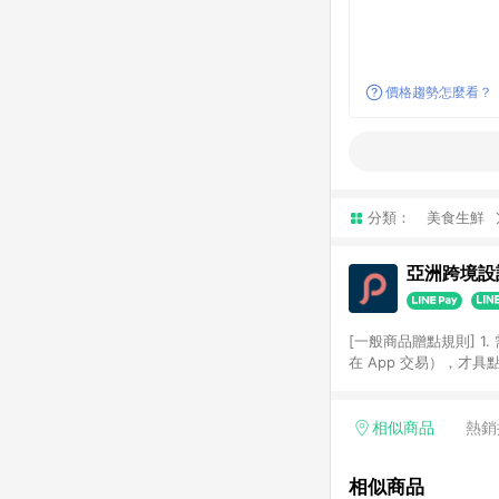
價格趨勢怎麼看？
分類：
美食生鮮
亞洲跨境設計
[一般商品贈點規則] 1.
在 App 交易），才
扣。 3. LINE 購物
碼)。 4. 透過 LIN
格，部分退款不在此限。 6. 
相似商品
熱銷
後發送。 8. 群眾募
顏色、價位、贈品如與 P
相似商品
使用規則請以點數紅包活動說