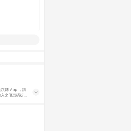
動跳轉 App ，請
輸入之優惠碼折
手動輸入之優惠
行為，不具贈點資
數將於出貨後 45 天
站上之商品規格、
 10. 點數紅包
PP 並完成訂單，不