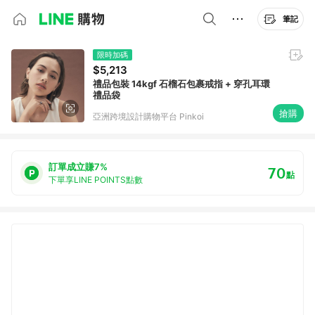
筆記
限時加碼
$5,213
禮品包裝 14kgf 石榴石包裹戒指 + 穿孔耳環
禮品袋
搶購
亞洲跨境設計購物平台 Pinkoi
訂單成立賺7%
70
點
下單享LINE POINTS點數