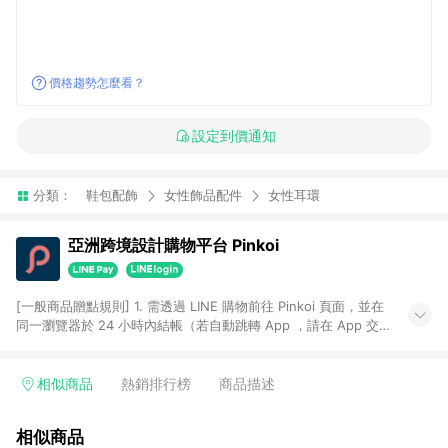
價格趨勢怎麼看？
設定到價通知
分類：
鞋包配飾
女性飾品配件
女性耳環
亞洲跨境設計購物平台 Pinkoi
[一般商品贈點規則] 1. 需透過 LINE 購物前往 Pinkoi 頁面，並在
同一瀏覽器於 24 小時內結帳（若自動跳轉 App ，請在 App 交
易），才具點數回饋資格。 2. 點數回饋計算將扣除訂單金額中的
運費與金流手續費與手動輸入之優惠碼折扣。 3. LINE 購物點數
回饋訂單不得享有 Pinkoi 站方優惠，例如首購優惠，P coins，
相似商品
熱銷排行榜
商品描述
全站(不包含手動輸入之優惠碼)。 4. 透過 LINE 購物連結到
Pinkoi 以外之網站購買之商品不具贈點資格。 5. 取消訂單或退貨
相似商品
行為，不具贈點資格，部分退款不在此限。 6. APP 請更新至