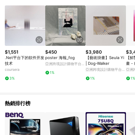
Android v4.6.0 / iOS v4.1.5 以上才具贈點資格。 7. 點數將於出
貨後 45 天後發送。 8. 群眾募資商品，禮物卡，開館保證金，補
運費，攤位費等不具贈點資格。 9. LINE 購物站上之商品規格、
顏色、價位、贈品如與 Pinkoi 商品資訊頁及購物車不符，以
Pinkoi 購物商品資訊頁及購物車標示為準。 10. 點數紅包使用規
則請以點數紅包活動說明為準。 11. 若於 LINE 購物前往 Pinkoi
頁面後才首次下載 Pinkoi APP 並完成訂單，不符合導購資格；承
上，首次下載 Pinkoi APP 後，需透過 LINE 購物前往 Pinkoi 頁
面，方享導購資格。
$1,551
$450
$3,980
$3,
.Net平台下的软件开发
poster 海報_fog
【藝術掛畫】Seula Yi
【鮮
技术
| Dog-Walker
畫 
亞洲跨境設計購物平台
Pinkoi
coursera
亞洲跨境設計購物平台
亞洲
1%
Pinkoi
Pinko
3%
1%
1
熱銷排行榜