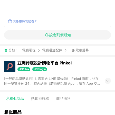
價格趨勢怎麼看？
設定到價通知
分類：
電腦電玩
電腦週邊配件
一般電腦螢幕
亞洲跨境設計購物平台 Pinkoi
[一般商品贈點規則] 1. 需透過 LINE 購物前往 Pinkoi 頁面，並在
同一瀏覽器於 24 小時內結帳（若自動跳轉 App ，請在 App 交
易），才具點數回饋資格。 2. 點數回饋計算將扣除訂單金額中的
運費與金流手續費與手動輸入之優惠碼折扣。 3. LINE 購物點數
回饋訂單不得享有 Pinkoi 站方優惠，例如首購優惠，P coins，
相似商品
熱銷排行榜
商品描述
全站(不包含手動輸入之優惠碼)。 4. 透過 LINE 購物連結到
Pinkoi 以外之網站購買之商品不具贈點資格。 5. 取消訂單或退貨
相似商品
行為，不具贈點資格，部分退款不在此限。 6. APP 請更新至