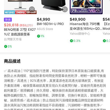
$4,990
$49,900
$54
降價
BW-16D1H-U PRO
Hisense海信 75吋機
【Ez
$26,618
(降$6,270)
皇4K原生165Hz+QDM
Mool
ASUS Store
BENQ明基 27型 EX27
iniLED+2千分區控光頂
電子
Yahoo購物中心
Yah
1UZ 遊戲護眼螢幕
1%
極液晶顯示器(75U8Q)
式 類
台灣樂天市場
0.3%
0.
3%
商品描述
✅ 疏水疏油 | 110°超強防污塗層，時刻保持潔淨日本原裝進口鍍膜液,有
效防止水滴殘留、指紋附著長時間使用螢幕依然乾淨，輕輕一擦即可恢復
清晰度✅ 高透光｜92%透光率，真實還原色彩高透光玻璃材質，有效提
升畫面清晰，確保螢幕細節真實呈現白天或夜間行駛，皆維持亮麗色彩與
銳利畫質✅ 順滑觸感｜持久滑順，暢快操控表面經過精密鍍膜處理，大
幅降低觸控阻力、順暢無阻導航、調整音樂、切換行車資訊，皆能精準靈
敏、絲滑滑感✅ 疏水疏油｜防止指紋與污漬殘留旗艦品牌指定鍍膜材料
讓水滴與油污無法輕易附著指紋不容易殘留，污漬輕輕一擦恢復乾淨✅