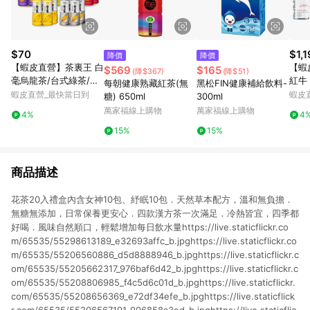
$70
$1,
降價
降價
【蝦皮直營】茶裏王 白
【蝦皮
$569
$165
(降$367)
(降$51)
毫烏龍茶/台式綠茶/英
紅牛 
每朝健康熟藏紅茶(無
黑松FIN健康補給飲料-
式紅茶/日式無糖綠茶/
24罐
蝦皮直營_最快當日到
蝦皮
糖) 650ml
300ml
青心烏龍茶 600mlx4
萄/白
萬家福線上購物
萬家福線上購物
4%
4
入/組 飲料 綠茶
15%
15%
商品描述
花茶20入禮盒內含女神10包、紓眠10包．天然草本配方，溫和無負擔．
無糖無添加，日常保養更安心．四款漢方茶一次滿足．冷熱皆宜，四季都
好喝．風味自然順口，輕鬆增加每日飲水量https://live.staticflickr.co
m/65535/55298613189_e32693affc_b.jpghttps://live.staticflickr.co
m/65535/55206560886_d5d8888946_b.jpghttps://live.staticflickr.c
om/65535/55205662317_976baf6d42_b.jpghttps://live.staticflickr.c
om/65535/55208806985_f4c5d6c01d_b.jpghttps://live.staticflickr.
com/65535/55208656369_e72df34efe_b.jpghttps://live.staticflick