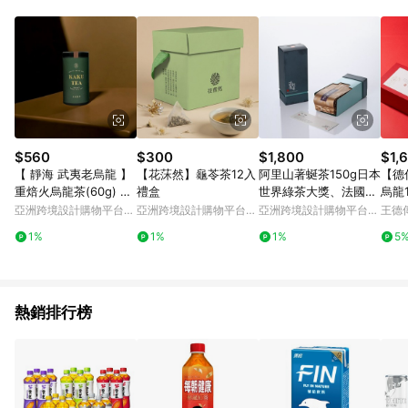
Android v4.6.0 / iOS v4.1.5 以上才具贈點資格。 7. 點數將於出
貨後 45 天後發送。 8. 群眾募資商品，禮物卡，開館保證金，補
運費，攤位費等不具贈點資格。 9. LINE 購物站上之商品規格、
顏色、價位、贈品如與 Pinkoi 商品資訊頁及購物車不符，以
Pinkoi 購物商品資訊頁及購物車標示為準。 10. 點數紅包使用規
則請以點數紅包活動說明為準。 11. 若於 LINE 購物前往 Pinkoi
頁面後才首次下載 Pinkoi APP 並完成訂單，不符合導購資格；承
上，首次下載 Pinkoi APP 後，需透過 LINE 購物前往 Pinkoi 頁
面，方享導購資格。
$560
$300
$1,800
$1,
【 靜海 武夷老烏龍 】
【花莯然】龜苓茶12入
阿里山著蜒茶150g日本
【德
重焙火烏龍茶(60g) 臺
禮盒
世界綠茶大獎、法國AV
烏龍
灣原葉茶 鐵罐散茶
PA世界
100
亞洲跨境設計購物平台
亞洲跨境設計購物平台
亞洲跨境設計購物平台
王德傳
Pinkoi
Pinkoi
Pinkoi
1%
1%
1%
5
熱銷排行榜