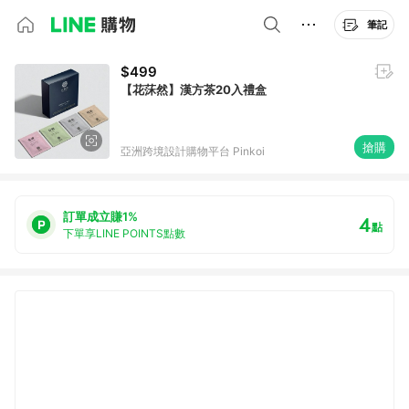
筆記
$499
【花莯然】漢方茶20入禮盒
搶購
亞洲跨境設計購物平台 Pinkoi
訂單成立賺1%
4
點
下單享LINE POINTS點數