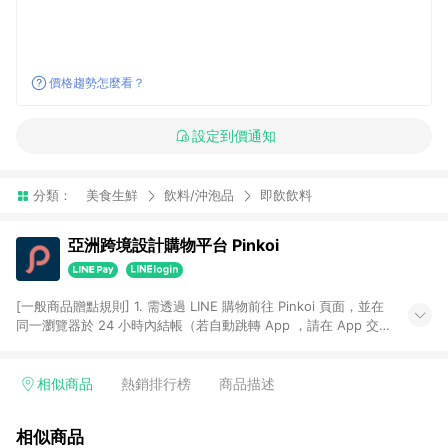
價格趨勢怎麼看？
設定到價通知
分類：
美食生鮮
飲料/沖泡品
即飲飲料
亞洲跨境設計購物平台 Pinkoi
[一般商品贈點規則] 1. 需透過 LINE 購物前往 Pinkoi 頁面，並在
同一瀏覽器於 24 小時內結帳（若自動跳轉 App ，請在 App 交
易），才具點數回饋資格。 2. 點數回饋計算將扣除訂單金額中的
運費與金流手續費與手動輸入之優惠碼折扣。 3. LINE 購物點數
回饋訂單不得享有 Pinkoi 站方優惠，例如首購優惠，P coins，
相似商品
熱銷排行榜
商品描述
全站(不包含手動輸入之優惠碼)。 4. 透過 LINE 購物連結到
Pinkoi 以外之網站購買之商品不具贈點資格。 5. 取消訂單或退貨
相似商品
行為，不具贈點資格，部分退款不在此限。 6. APP 請更新至