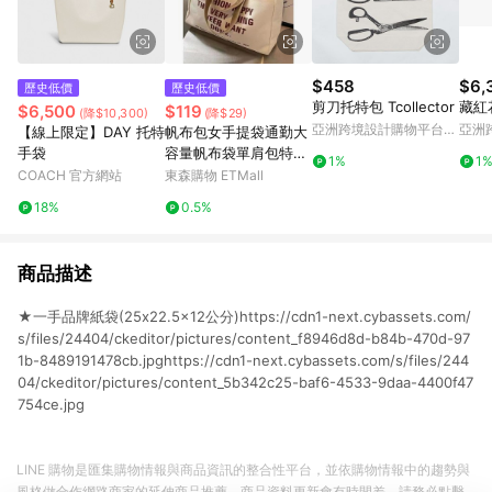
$458
$6,
歷史低價
歷史低價
剪刀托特包 Tcollector
藏紅
$6,500
$119
(降$10,300)
(降$29)
亞洲跨境設計購物平台
亞洲
【線上限定】DAY 托特
帆布包女手提袋通勤大
Pinkoi
Pinko
手袋
容量帆布袋單肩包特大
1%
1
號2025帆布袋結實包
COACH 官方網站
東森購物 ETMall
包
18%
0.5%
商品描述
★一手品牌紙袋(25x22.5x12公分)https://cdn1-next.cybassets.com/
s/files/24404/ckeditor/pictures/content_f8946d8d-b84b-470d-97
1b-8489191478cb.jpghttps://cdn1-next.cybassets.com/s/files/244
04/ckeditor/pictures/content_5b342c25-baf6-4533-9daa-4400f47
754ce.jpg
LINE 購物是匯集購物情報與商品資訊的整合性平台，並依購物情報中的趨勢與
風格做合作網路商家的延伸商品推薦，商品資料更新會有時間差，請務必點擊