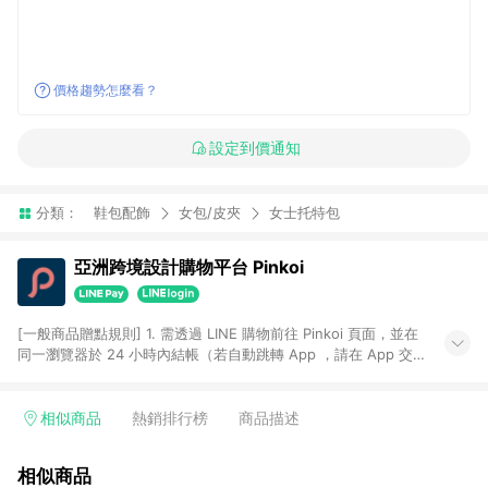
價格趨勢怎麼看？
設定到價通知
分類：
鞋包配飾
女包/皮夾
女士托特包
亞洲跨境設計購物平台 Pinkoi
[一般商品贈點規則] 1. 需透過 LINE 購物前往 Pinkoi 頁面，並在
同一瀏覽器於 24 小時內結帳（若自動跳轉 App ，請在 App 交
易），才具點數回饋資格。 2. 點數回饋計算將扣除訂單金額中的
運費與金流手續費與手動輸入之優惠碼折扣。 3. LINE 購物點數
回饋訂單不得享有 Pinkoi 站方優惠，例如首購優惠，P coins，
相似商品
熱銷排行榜
商品描述
全站(不包含手動輸入之優惠碼)。 4. 透過 LINE 購物連結到
Pinkoi 以外之網站購買之商品不具贈點資格。 5. 取消訂單或退貨
相似商品
行為，不具贈點資格，部分退款不在此限。 6. APP 請更新至