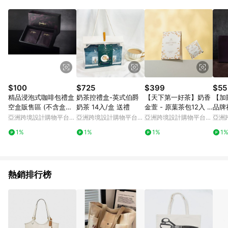
Android v4.6.0 / iOS v4.1.5 以上才具贈點資格。 7. 點數將於出
貨後 45 天後發送。 8. 群眾募資商品，禮物卡，開館保證金，補
運費，攤位費等不具贈點資格。 9. LINE 購物站上之商品規格、
顏色、價位、贈品如與 Pinkoi 商品資訊頁及購物車不符，以
Pinkoi 購物商品資訊頁及購物車標示為準。 10. 點數紅包使用規
則請以點數紅包活動說明為準。 11. 若於 LINE 購物前往 Pinkoi
頁面後才首次下載 Pinkoi APP 並完成訂單，不符合導購資格；承
上，首次下載 Pinkoi APP 後，需透過 LINE 購物前往 Pinkoi 頁
面，方享導購資格。
$100
$725
$399
$55
精品浸泡式咖啡包禮盒
奶茶控禮盒-英式伯爵
【天下第一好茶】奶香
【加
空盒販售區 (不含盒內
奶茶 14入/盒 送禮
金萱 - 原葉茶包12入 -
品牌
咖啡包)
天天好茶
亞洲跨境設計購物平台
亞洲跨境設計購物平台
亞洲跨境設計購物平台
亞洲
Pinkoi
Pinkoi
Pinkoi
Pinko
1%
1%
1%
1
熱銷排行榜