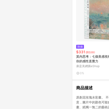
降價
$331
(降$89)
莫內思考：七個美感視
你的感性直覺力
康是美網購eShop
0%
商品描述
原創花玫瑰水彩畫。 不是
意，圖片中的顏色可能
畫、紙獨一無二的藝術