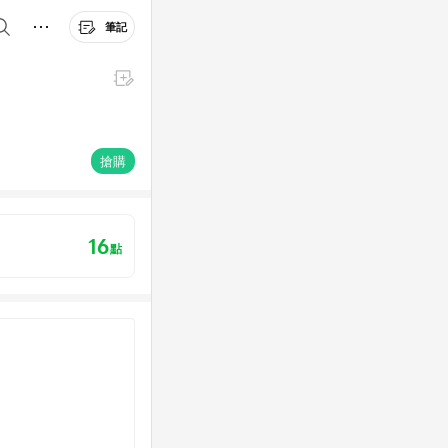
筆記
搶購
16
點