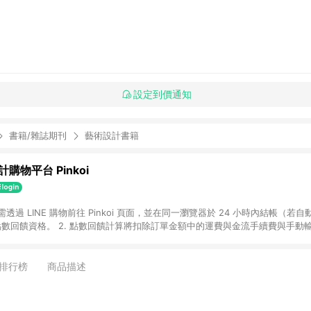
設定到價通知
書籍/雜誌期刊
藝術設計書籍
購物平台 Pinkoi
 需透過 LINE 購物前往 Pinkoi 頁面，並在同一瀏覽器於 24 小時內結帳（若自
具點數回饋資格。 2. 點數回饋計算將扣除訂單金額中的運費與金流手續費與手動
點數回饋訂單不得享有 Pinkoi 站方優惠，例如首購優惠，P coins，全站(不包含
E 購物連結到 Pinkoi 以外之網站購買之商品不具贈點資格。 5. 取消訂單或退貨
APP 請更新至Android v4.6.0 / iOS v4.1.5 以上才具贈點資格。 7. 點
排行榜
商品描述
資商品，禮物卡，開館保證金，補運費，攤位費等不具贈點資格。 9. LINE 購物
inkoi 商品資訊頁及購物車不符，以 Pinkoi 購物商品資訊頁及購物車標示為準。
明為準。 11. 若於 LINE 購物前往 Pinkoi 頁面後才首次下載 Pinkoi A