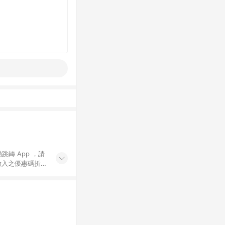
動跳轉 App ，請
輸入之優惠碼折
手動輸入之優惠
行為，不具贈點資
數將於出貨後 45 天
站上之商品規格、
 10. 點數紅包
PP 並完成訂單，不