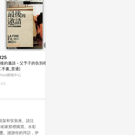
125
$316
$104
後的邀請－父予子的告別禮物
速學人體力形技巧(畫出力的表現
手斧男孩[二手
二手書_普通]
4)
Yahoo購物中
ahoo購物中心
Yahoo購物中心
0%
0%
0%
不含框架和安裝座。請注
藝術家那裡購買。水彩
回覆。謝謝你的拜訪，伊