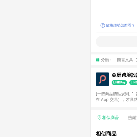
價格趨勢怎麼看？
分類：
圖書文具
亞洲跨境設計
[一般商品贈點規則] 1.
在 App 交易），才
扣。 3. LINE 購物
碼)。 4. 透過 LIN
格，部分退款不在此限。 6. 
相似商品
熱銷
後發送。 8. 群眾募
顏色、價位、贈品如與 P
相似商品
使用規則請以點數紅包活動說