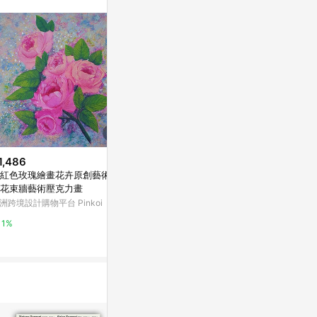
。
1,486
$479
限時加碼
紅色玫瑰繪畫花卉原創藝術花
孤玫未藍 PET 紙膠帶 貝殼光
$1,980
花束牆藝術壓克力畫
亞洲跨境設計購物平台 Pinkoi
黃金玫瑰花 純
洲跨境設計購物平台 Pinkoi
母親節 畢業禮物 送
1%
人緣-開運陶源
蝦皮商城
1%
比例大朵的玫
8.8%