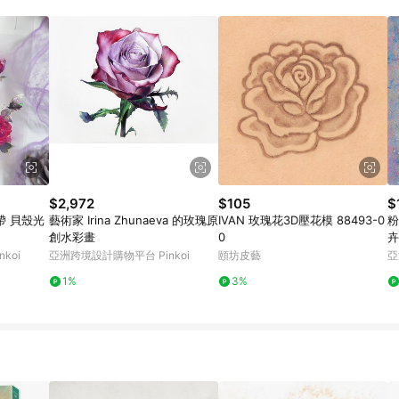
載 Pinkoi APP 後，需透過 LINE 購物前往 Pinkoi 頁面，方享導購資格
$2,972
$105
$
帶 貝殼光
藝術家 Irina Zhunaeva 的玫瑰原
IVAN 玫瑰花3D壓花模 88493-0
粉
創水彩畫
0
卉
koi
亞洲跨境設計購物平台 Pinkoi
頤坊皮藝
亞
1%
3%