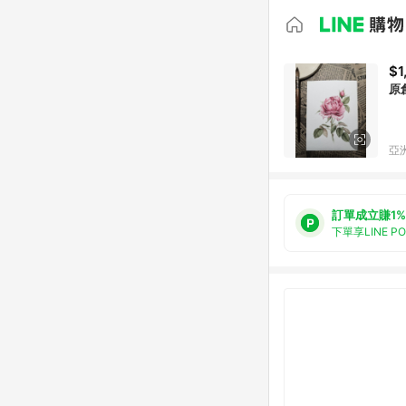
$1
原
亞洲
訂單成立賺1%
下單享LINE P