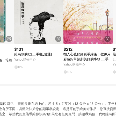
$131
$212
$
給烏鴉的歌[二手書_普通]
扣人心弦的細膩手繪術：教你用
最
彩色鉛筆刻劃美好的事物[二手書
[
Yahoo購物中心
角，培養
_普通]
Yahoo購物中心
Y
0%
0%
印刷品。 藝術是畫在紙上的。尺寸 5 x 7 英吋（13 公分 x 18 公分）。
會有所不同，具體取決於您的顯示器設定。這是原創手繪美術作品，您直接從
品之一希望我的畫能帶給你快樂:)如果您有任何疑問，請給我寫信，我將隨時