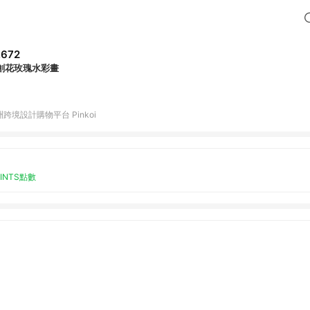
,672
創花玫瑰水彩畫
跨境設計購物平台 Pinkoi
OINTS點數