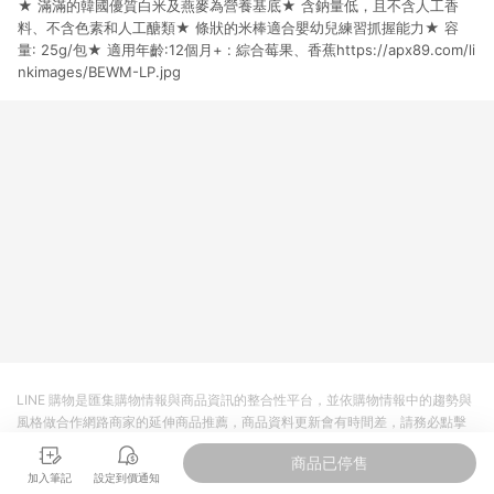
★ 滿滿的韓國優質白米及燕麥為營養基底★ 含鈉量低，且不含人工香
貨後 45 天後發送。 8. 群眾募資商品，禮物卡，開館保證金，補
運費，攤位費等不具贈點資格。 9. LINE 購物站上之商品規格、
料、不含色素和人工醣類★ 條狀的米棒適合嬰幼兒練習抓握能力★ 容
顏色、價位、贈品如與 Pinkoi 商品資訊頁及購物車不符，以
量: 25g/包★ 適用年齡:12個月+ : 綜合莓果、香蕉https://apx89.com/li
Pinkoi 購物商品資訊頁及購物車標示為準。 10. 點數紅包使用規
nkimages/BEWM-LP.jpg
則請以點數紅包活動說明為準。 11. 若於 LINE 購物前往 Pinkoi
頁面後才首次下載 Pinkoi APP 並完成訂單，不符合導購資格；承
上，首次下載 Pinkoi APP 後，需透過 LINE 購物前往 Pinkoi 頁
面，方享導購資格。
LINE 購物是匯集購物情報與商品資訊的整合性平台，並依購物情報中的趨勢與
風格做合作網路商家的延伸商品推薦，商品資料更新會有時間差，請務必點擊
商品至各合作網路商家，確認現售價與購物條件，一切資訊以合作廠商網頁為
商品已停售
準。
加入筆記
設定到價通知