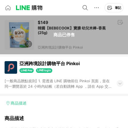
筆記
$149
韓國【BEBECOOK】寶膳 幼兒米棒-香蕉
(25g)
商品已停售
亞洲跨境設計購物平台 Pinkoi
亞洲跨境設計購物平台 Pinkoi
[一般商品贈點規則] 1. 需透過 LINE 購物前往 Pinkoi 頁面，並在
同一瀏覽器於 24 小時內結帳（若自動跳轉 App ，請在 App 交
易），才具點數回饋資格。 2. 點數回饋計算將扣除訂單金額中的
運費與金流手續費與手動輸入之優惠碼折扣。 3. LINE 購物點數
回饋訂單不得享有 Pinkoi 站方優惠，例如首購優惠，P coins，
商品描述
全站(不包含手動輸入之優惠碼)。 4. 透過 LINE 購物連結到
Pinkoi 以外之網站購買之商品不具贈點資格。 5. 取消訂單或退貨
商品描述
行為，不具贈點資格，部分退款不在此限。 6. APP 請更新至
Android v4.6.0 / iOS v4.1.5 以上才具贈點資格。 7. 點數將於出