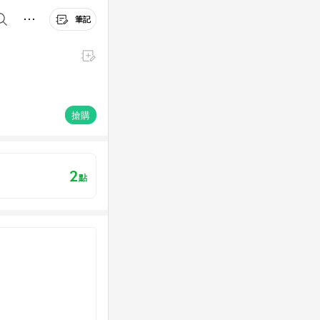
筆記
搶購
2
點