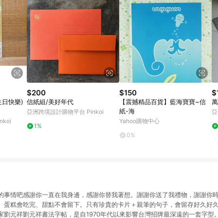
$200
$150
$
生日快樂)
信紙組/美好年代
【震撼精品百貨】藍海寶寶~信
萬
紙-海
亞洲跨境設計購物平台 Pinkoi
亞
koi
Yahoo購物中心
1%
0%
的事情吧感謝你一直在我身邊，感謝你替我著想。謝謝你送了我禮物，謝謝你
。蛋糕會吃完、甜點不會留下。只有珍貴的卡片＋親筆的句子，會留存好久好
書法家劉元祥劉元祥書法字帖，是自1970年代以來影響台灣招牌最深遠的一套字