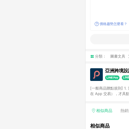
價格趨勢怎麼看？
分類：
圖書文具
亞洲跨境設計
[一般商品贈點規則] 1.
在 App 交易），才
扣。 3. LINE 購物
碼)。 4. 透過 LIN
格，部分退款不在此限。 6. 
相似商品
熱銷
後發送。 8. 群眾募
顏色、價位、贈品如與 P
相似商品
使用規則請以點數紅包活動說