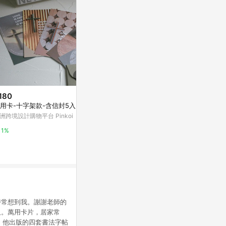
180
$380
$224
用卡-十字架款-含信封5入
Before I Say It 手寫告白信封信
冰淇淋信紙組
紙套組 莫蘭迪灰
洲跨境設計購物平台 Pinkoi
亞洲跨境設計購物
亞洲跨境設計購物平台 Pinkoi
1%
1%
1%
時常想到我。謝謝老師的
久。萬用卡片，居家常
型。他出版的四套書法字帖