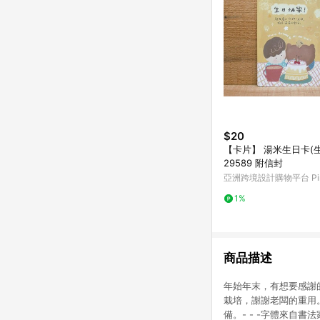
$20
【卡片】 湯米生日卡(
29589 附信封
亞洲跨境設計購物平台 Pin
1%
商品描述
年始年末，有想要感謝
栽培，謝謝老闆的重用
備。- - -字體來自