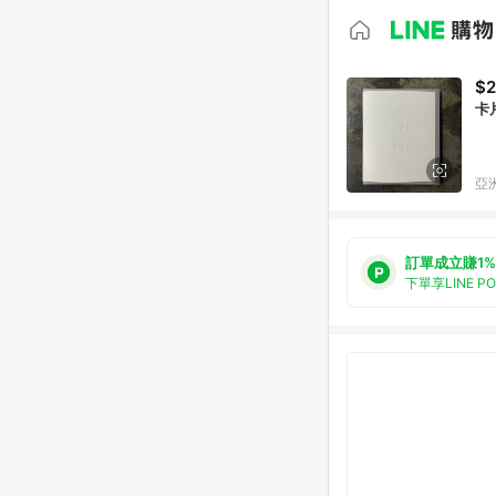
$2
卡
亞洲
訂單成立賺1%
下單享LINE P