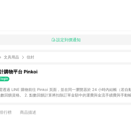
設定到價通知
文具用品
信封
購物平台 Pinkoi
 需透過 LINE 購物前往 Pinkoi 頁面，並在同一瀏覽器於 24 小時內結帳（若自
具點數回饋資格。 2. 點數回饋計算將扣除訂單金額中的運費與金流手續費與手動
點數回饋訂單不得享有 Pinkoi 站方優惠，例如首購優惠，P coins，全站(不包含
E 購物連結到 Pinkoi 以外之網站購買之商品不具贈點資格。 5. 取消訂單或退貨
APP 請更新至Android v4.6.0 / iOS v4.1.5 以上才具贈點資格。 7. 點
排行榜
商品描述
資商品，禮物卡，開館保證金，補運費，攤位費等不具贈點資格。 9. LINE 購物
inkoi 商品資訊頁及購物車不符，以 Pinkoi 購物商品資訊頁及購物車標示為準。
明為準。 11. 若於 LINE 購物前往 Pinkoi 頁面後才首次下載 Pinkoi A