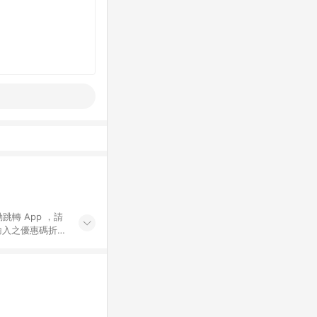
動跳轉 App ，請
輸入之優惠碼折
手動輸入之優惠
行為，不具贈點資
數將於出貨後 45 天
站上之商品規格、
 10. 點數紅包
PP 並完成訂單，不