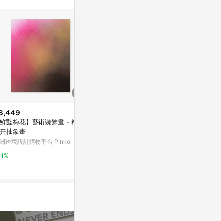
。
3,449
$1,904
$261
鮮豔梅花】藝術裝飾畫 - 粉色
【微瑕特惠】【福利品】抽象畫
苦雨之地[二手
卉抽象畫
• 奶茶米棕色II- 臥室掛畫
Yahoo購物中
洲跨境設計購物平台 Pinkoi
亞洲跨境設計購物平台 Pinkoi
0%
1%
1%