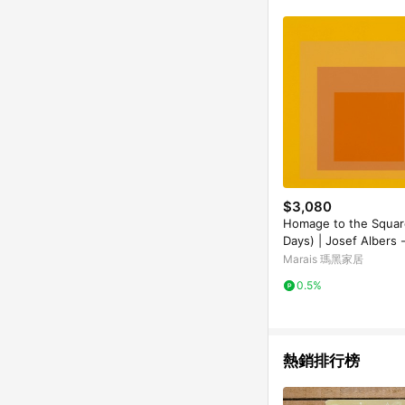
符合導購資格；承上，首次下
$3,080
Homage to the Squa
Days) | Josef Alber
框-中尺寸
Marais 瑪黑家居
0.5%
熱銷排行榜