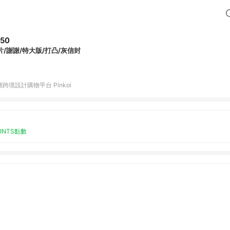
50
片/謝謝/特大版/打凸/灰信封
跨境設計購物平台 Pinkoi
OINTS點數