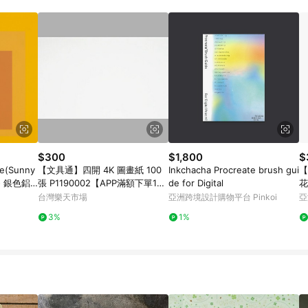
載 Pinkoi APP 後，需透過 LINE 購物前往 Pinkoi 頁面，方享導購資格
$300
$1,800
$
re(Sunny
【文具通】四開 4K 圖畫紙 100
Inkchacha Procreate brush gui
【
s - 銀色鋁
張 P1190002【APP滿額下單1
de for Digital
花
0%點數(單一帳號最高1500點)】
台灣樂天市場
亞洲跨境設計購物平台 Pinkoi
亞
8/31止
3%
1%