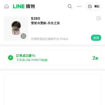
筆記
$280
雷射冷燙銀-共生之宙
搶購
亞洲跨境設計購物平台 Pinkoi
訂單成立賺1%
2
點
下單享LINE POINTS點數