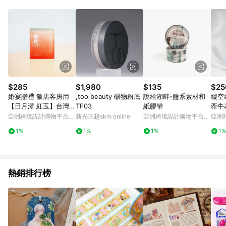
Android v4.6.0 / iOS v4.1.5 以上才具贈點資格。 7. 點數將於出
貨後 45 天後發送。 8. 群眾募資商品，禮物卡，開館保證金，補
運費，攤位費等不具贈點資格。 9. LINE 購物站上之商品規格、
顏色、價位、贈品如與 Pinkoi 商品資訊頁及購物車不符，以
Pinkoi 購物商品資訊頁及購物車標示為準。 10. 點數紅包使用規
則請以點數紅包活動說明為準。 11. 若於 LINE 購物前往 Pinkoi
頁面後才首次下載 Pinkoi APP 並完成訂單，不符合導購資格；承
上，首次下載 Pinkoi APP 後，需透過 LINE 購物前往 Pinkoi 頁
面，方享導購資格。
$285
$1,980
$135
$25
婚宴贈禮 飯店客房用
,too beauty 礦物粉底
說給湖畔-鹽系素材和
縷空
【日月潭 紅玉】台灣原
TF03
紙膠帶
牽牛
葉立體袋茶 5份
亞洲跨境設計購物平台
新光三越skm online
亞洲跨境設計購物平台
亞洲
Pinkoi
Pinkoi
Pinko
1%
1%
1%
1
熱銷排行榜