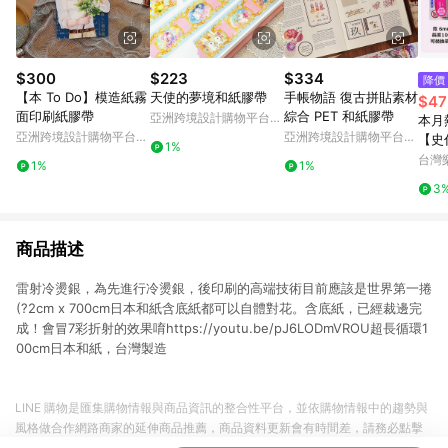
$300
$223
$334
降價
【本 To Do】模造紙霧
天使的夢境和紙膠帶
手帳物語 復古拼貼素材
$47
面印刷紙膠帶
綜合 PET 和紙膠帶
亞洲跨境設計購物平台
本月
Pinkoi
亞洲跨境設計購物平台
亞洲跨境設計購物平台
【史
1%
Pinkoi
Pinkoi
PLUS
台灣
1%
1%
1 
3
面膠
商品描述
雷射冷燙銀，為先進行冷燙銀，後印刷的高端技術目前應該是世界第一捲
(?2cm x 700cm日本和紙含底紙都可以自體對花。含底紙，已經裁邊完
成！會冒7彩折射的效果唷https://youtu.be/pJ6LODmVROU超長循環1
00cm日本和紙，台灣製造
LINE 購物是匯集購物情報與商品資訊的整合性平台，並依購物情報中的趨勢與
風格做合作網路商家的延伸商品推薦，商品資料更新會有時間差，請務必點擊
商品至各合作網路商家，確認現售價與購物條件，一切資訊以合作廠商網頁為