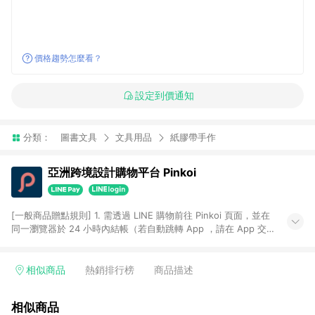
價格趨勢怎麼看？
設定到價通知
分類：
圖書文具
文具用品
紙膠帶手作
亞洲跨境設計購物平台 Pinkoi
[一般商品贈點規則] 1. 需透過 LINE 購物前往 Pinkoi 頁面，並在
同一瀏覽器於 24 小時內結帳（若自動跳轉 App ，請在 App 交
易），才具點數回饋資格。 2. 點數回饋計算將扣除訂單金額中的
運費與金流手續費與手動輸入之優惠碼折扣。 3. LINE 購物點數
回饋訂單不得享有 Pinkoi 站方優惠，例如首購優惠，P coins，
相似商品
熱銷排行榜
商品描述
全站(不包含手動輸入之優惠碼)。 4. 透過 LINE 購物連結到
Pinkoi 以外之網站購買之商品不具贈點資格。 5. 取消訂單或退貨
相似商品
行為，不具贈點資格，部分退款不在此限。 6. APP 請更新至