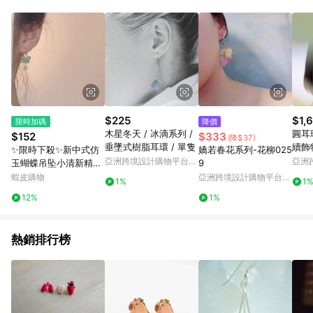
Android v4.6.0 / iOS v4.1.5 以上才具贈點資格。 7. 點數將於出
貨後 45 天後發送。 8. 群眾募資商品，禮物卡，開館保證金，補
運費，攤位費等不具贈點資格。 9. LINE 購物站上之商品規格、
顏色、價位、贈品如與 Pinkoi 商品資訊頁及購物車不符，以
Pinkoi 購物商品資訊頁及購物車標示為準。 10. 點數紅包使用規
則請以點數紅包活動說明為準。 11. 若於 LINE 購物前往 Pinkoi
頁面後才首次下載 Pinkoi APP 並完成訂單，不符合導購資格；承
上，首次下載 Pinkoi APP 後，需透過 LINE 購物前往 Pinkoi 頁
面，方享導購資格。
$225
$1,
限時加碼
降價
木星冬天 / 冰滴系列 /
圓耳環
$152
$333
(降$37)
垂墜式樹脂耳環 / 單隻
續飾
✨限時下殺✨新中式仿
嬌若春花系列-花柳025
亞洲跨境設計購物平台
亞洲
玉蝴蝶吊坠小清新精致
9
Pinkoi
Pinko
气质百搭国风耳环同款
蝦皮購物
亞洲跨境設計購物平台
1%
1
小香风 耳環 耳釘 耳飾
Pinkoi
12%
1%
熱銷排行榜