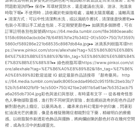
源表現透明材質多變化的色調色彩可能因顯示裝置設定而呈現落差，若有
問題歡迎詢問▸▸ 保存▸ 耳環材質防水，還是建議在洗澡、游泳、泡溫泉
時取下喔▸ 不使用時，請收藏於乾燥陰暗處，遠離太陽直曬處，遠離高溫
▸ 清潔方式：可以中性清潔劑水洗，或以濕紙巾擦拭，清潔後盡快擦乾▸▸
包裝小耳環以手工紙盒包裝，不定期變更顏色▸▸ 如購買多個贈禮，可在
訂單註明各別包裝號碼https://64.media.tumblr.com/f8e3680eaea8c
5158c69bb0acbcb0e78/64f857d1e2fb3402-0f/s500x750/7cf3597c
5860cf589286e221b68535c8987db84a.jpg▸▸ 冰滴系列樹脂耳環htt
ps://www.pinkoi.com/store/allexhale?tag=%E5%86%B0%E6%BB%
B4%E7%B3%BB%E5%88%97&i18n_tag=%E5%86%B0%E6%BB%B4%
E7%B3%BB%E5%88%97▸▸ 綠色樹脂耳環https://www.pinkoi.com/st
ore/allexhale?tag=%E7%B6%A0%E8%89%B2&i18n_tag=%E7%B6%
A0%E8%89%B2歡迎追蹤 IG 鎖定最新作品請搜尋 『顏奇藥局』 http
s://64.media.tumblr.com/aa9c8065cedda496d2c9515f8c2beb3b/7
52b7c54f402fbf9-1e/s500x750/421be2d611b5a61ae7b5352acb75
a6a265db7304.jpg彩色與迷幻與形狀，有時還有文字 -- 從各種奇怪形
色人事物擷取靈感，進行對不同材質的冒險，創造繽紛詭奇的彩色作品紓
解對顏色的上癮症。以藥局為名， 繼承來自科幻電影中的印象，閃著彩
虹油漬光芒的畫面，像是各種疑難雜症都能對症下藥，精確明白的療癒
感。以樹脂製作剔透彩色飾品與擺飾，將絢爛紛陳的顏色封存在幾何空間
裡，成為生活中的點綴靈光。