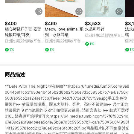
$400
$460
$3,533
$3,
腦心肺腎肝子宮 器官
Meow love animal 系
水晶和耳针
法式
純銀耳環/耳夾
列 - 水豚耳環
環
亞洲跨境設計購物平台
Pinkoi
亞洲跨境設計購物平台
亞洲跨境設計購物平台
亞洲
1%
Pinkoi
Pinkoi
Pinko
1%
1%
1
商品描述
**Date With The Night 與夜約會**https://64.media.tumblr.com/3a8
0044b9f1cb3f630e4b45f5b2d8b82/5b6e7d3c5955b7b7-a4/s750x
500/ab5cb2aa24aef5c67feee104d7f073e20fc5f59a.jpg手工染色少
量製作▸▸ 材質環氧樹脂、壓克力顏料、亮片、亮粉不鏽鋼鍊▸▸ 尺寸正方
體邊長約 9 mm總長約 5 cm( 如需更改鍊長, 請留言告知 )▸▸ 款式可選擇
316L 醫療鋼耳鉤彈簧耳夾https://64.media.tumblr.com/37f6f98294d
67e89c2a6f9a4beea5c4e/5b6e7d3c5955b7b7-ca/s750x500/4993f
14f12955781ccd2127a8e89c0e6fc0fc26f.jpg商品照片以不同角度與光