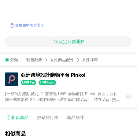
價格趨勢怎麼看？
設定到價通知
分類：
鞋包配飾
女性飾品配件
女性耳環
亞洲跨境設計購物平台 Pinkoi
[一般商品贈點規則] 1. 需透過 LINE 購物前往 Pinkoi 頁面，並在
同一瀏覽器於 24 小時內結帳（若自動跳轉 App ，請在 App 交
易），才具點數回饋資格。 2. 點數回饋計算將扣除訂單金額中的
運費與金流手續費與手動輸入之優惠碼折扣。 3. LINE 購物點數
回饋訂單不得享有 Pinkoi 站方優惠，例如首購優惠，P coins，
相似商品
熱銷排行榜
商品描述
全站(不包含手動輸入之優惠碼)。 4. 透過 LINE 購物連結到
Pinkoi 以外之網站購買之商品不具贈點資格。 5. 取消訂單或退貨
相似商品
行為，不具贈點資格，部分退款不在此限。 6. APP 請更新至