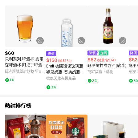
Android v4.6.0 / iOS v4.1.5 以上才具贈點資格。 7. 點數將於出
貨後 45 天後發送。 8. 群眾募資商品，禮物卡，開館保證金，補
運費，攤位費等不具贈點資格。 9. LINE 購物站上之商品規格、
顏色、價位、贈品如與 Pinkoi 商品資訊頁及購物車不符，以
Pinkoi 購物商品資訊頁及購物車標示為準。 10. 點數紅包使用規
則請以點數紅包活動說明為準。 11. 若於 LINE 購物前往 Pinkoi
頁面後才首次下載 Pinkoi APP 並完成訂單，不符合導購資格；承
上，首次下載 Pinkoi APP 後，需透過 LINE 購物前往 Pinkoi 頁
面，方享導購資格。
$60
降價
貝利系列 啤酒杯 皮爾
$52
$52
$150
(雙重省$14)
(降$164)
森啤酒杯 附把手啤酒杯
龜甲萬甘甜醬油(釀造)
龜甲
Emil 德國環保玻璃瓶
三款任選
亞洲跨境設計購物平台
嬰兒奶瓶-替換奶瓶
萬家福線上購物
萬家
Pinkoi
【停售出清】 250ml
德蔻天然有機產品
1%
3%
3
(EI008)
3%
熱銷排行榜