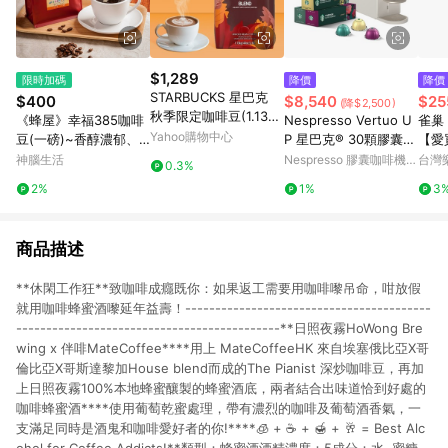
$1,289
限時加碼
降價
降價
STARBUCKS 星巴克
$400
$8,540
$25
(降$2,500)
秋季限定咖啡豆(1.13公
《蜂屋》幸福385咖啡
Nespresso Vertuo U
雀巢 
斤)
Yahoo購物中心
豆(一磅)~香醇濃郁、
P 星巴克® 30顆膠囊組
【愛
柔滑順口、口感極佳
- 晨露白
神腦生活
Nespresso 膠囊咖啡機官
台灣
0.3%
方網站
2%
1%
3
商品描述
**休閑工作狂**致咖啡成癮既你：如果返工需要用咖啡嚟吊命，咁放假
就用咖啡蜂蜜酒嚟延年益壽！-----------------------------------------
--------------------------------------------**日照夜霧HoWong Bre
wing x 伴啡MateCoffee****用上 MateCoffeeHK 來自埃塞俄比亞X哥
倫比亞X哥斯達黎加House blend而成的The Pianist 深炒咖啡豆，再加
上日照夜霧100%本地蜂蜜釀製的蜂蜜酒底，兩者結合出味道恰到好處的
咖啡蜂蜜酒****使用葡萄乾蜜處理，帶有濃烈的咖啡及葡萄酒香氣，一
支滿足同時是酒鬼和咖啡愛好者的你!****🧊 + ☕ + 🍯 + 🥂 = Best Alc