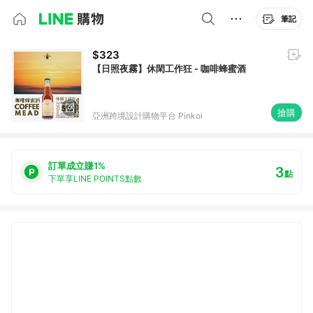
筆記
$323
【日照夜霧】休閑工作狂 - 咖啡蜂蜜酒
搶購
亞洲跨境設計購物平台 Pinkoi
訂單成立賺1%
3
點
下單享LINE POINTS點數