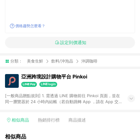
價格趨勢怎麼看？
設定到價通知
分類：
美食生鮮
飲料/沖泡品
沖調咖啡
亞洲跨境設計購物平台 Pinkoi
[一般商品贈點規則] 1. 需透過 LINE 購物前往 Pinkoi 頁面，並在
同一瀏覽器於 24 小時內結帳（若自動跳轉 App ，請在 App 交
易），才具點數回饋資格。 2. 點數回饋計算將扣除訂單金額中的
運費與金流手續費與手動輸入之優惠碼折扣。 3. LINE 購物點數
回饋訂單不得享有 Pinkoi 站方優惠，例如首購優惠，P coins，
相似商品
熱銷排行榜
商品描述
全站(不包含手動輸入之優惠碼)。 4. 透過 LINE 購物連結到
Pinkoi 以外之網站購買之商品不具贈點資格。 5. 取消訂單或退貨
相似商品
行為，不具贈點資格，部分退款不在此限。 6. APP 請更新至