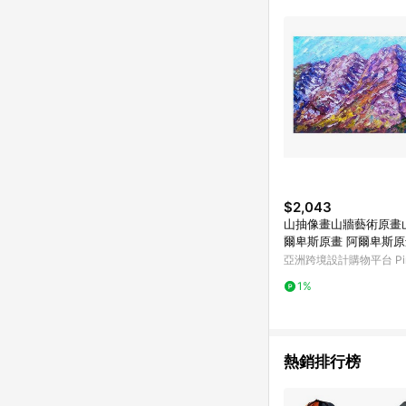
符合導購資格；承上，首次下
$2,043
山抽像畫山牆藝術原畫
爾卑斯原畫 阿爾卑斯
亞洲跨境設計購物平台 Pin
1%
熱銷排行榜