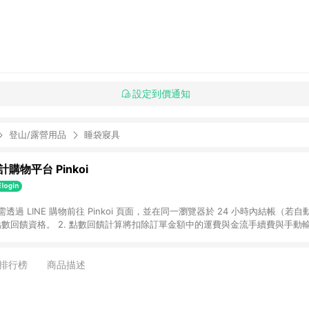
設定到價通知
登山/露營用品
睡袋寢具
購物平台 Pinkoi
 需透過 LINE 購物前往 Pinkoi 頁面，並在同一瀏覽器於 24 小時內結帳（若自
具點數回饋資格。 2. 點數回饋計算將扣除訂單金額中的運費與金流手續費與手動
點數回饋訂單不得享有 Pinkoi 站方優惠，例如首購優惠，P coins，全站(不包含
E 購物連結到 Pinkoi 以外之網站購買之商品不具贈點資格。 5. 取消訂單或退貨
APP 請更新至Android v4.6.0 / iOS v4.1.5 以上才具贈點資格。 7. 點
排行榜
商品描述
資商品，禮物卡，開館保證金，補運費，攤位費等不具贈點資格。 9. LINE 購物
inkoi 商品資訊頁及購物車不符，以 Pinkoi 購物商品資訊頁及購物車標示為準。
明為準。 11. 若於 LINE 購物前往 Pinkoi 頁面後才首次下載 Pinkoi A