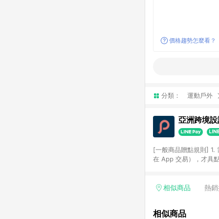
價格趨勢怎麼看？
分類：
運動戶外
亞洲跨境設計
[一般商品贈點規則] 1.
在 App 交易），才
扣。 3. LINE 購物
碼)。 4. 透過 LIN
格，部分退款不在此限。 6. 
相似商品
熱銷
後發送。 8. 群眾募
顏色、價位、贈品如與 P
相似商品
使用規則請以點數紅包活動說