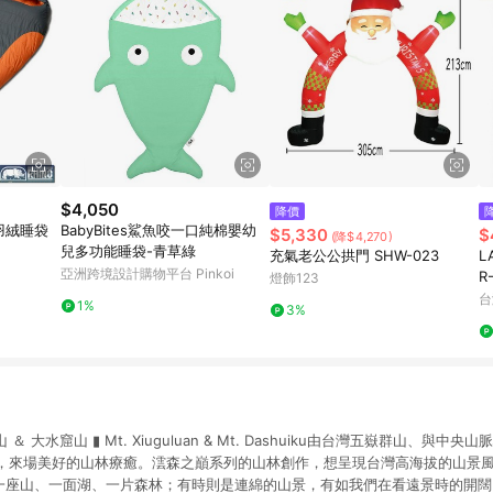
$4,050
降價
寒羽絨睡袋
BabyBites鯊魚咬一口純棉嬰幼
$5,330
$
(降$4,270)
兒多功能睡袋-青草綠
充氣老公公拱門 SHW-023
L
亞洲跨境設計購物平台 Pinkoi
R
燈飾123
千
台
1%
3%
 ＆ 大水窟山 ▮ Mt. Xiuguluan & Mt. Dashuiku由台灣五嶽群山、與
，來場美好的山林療癒。澐森之巔系列的山林創作，想呈現台灣高海拔的山景
在一座山、一面湖、一片森林；有時則是連綿的山景，有如我們在看遠景時的開