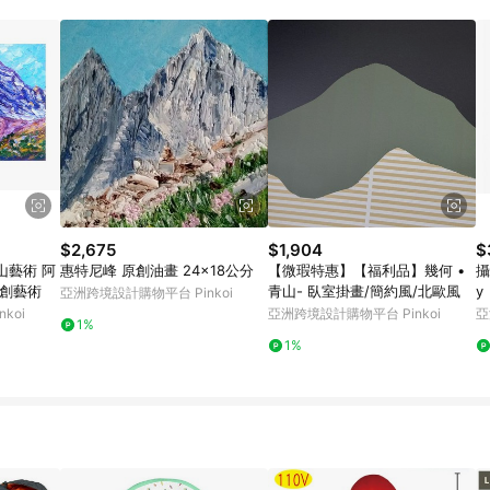
載 Pinkoi APP 後，需透過 LINE 購物前往 Pinkoi 頁面，方享導購資格
$2,675
$1,904
$
山藝術 阿
惠特尼峰 原創油畫 24x18公分
【微瑕特惠】【福利品】幾何 •
攝
原創藝術
青山- 臥室掛畫/簡約風/北歐風
y
亞洲跨境設計購物平台 Pinkoi
koi
亞洲跨境設計購物平台 Pinkoi
亞
1%
1%