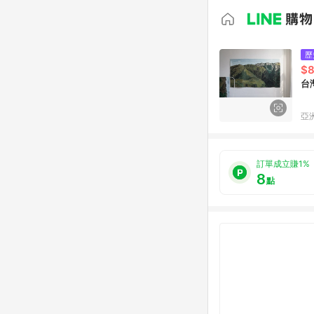
歷
$
台灣
亞洲
訂單成立賺1%
8
點