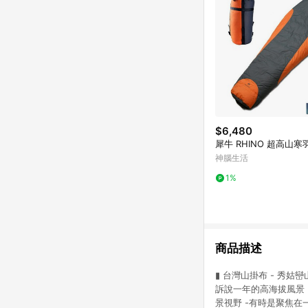
$6,480
犀牛 RHINO 超高山
神腦生活
1%
商品描述
▮ 台灣山掛布 - 秀姑巒山
訴說一年的高海拔風景
景視野 -有時是聚焦