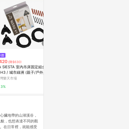
$499
降價
降價
igrass outdoor 智慧涼感環-大
420
$1,648
(降$630)
(降$4
人款 - 綠色
A SIESTA 室內吊床固定組合 H
2025新款
Marais 瑪黑家居
-H3 / 城市綠洲 (親子/戶外/秋
營墊 輕質可
/吊繩/雙人)
灣樂天市場
東森購物 ETMa
0.5%
3%
0.5%
中央山脈心臟地帶的山湖溪谷，
風貌，也想表達不同的觀
闊。在日常裡，就能感受