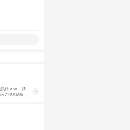
動跳轉 App ，請
輸入之優惠碼折
手動輸入之優惠
行為，不具贈點資
數將於出貨後 45 天
站上之商品規格、
 10. 點數紅包
PP 並完成訂單，不