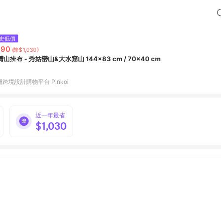
史低價
890
(降$1,030)
山掛布 - 秀姑巒山&大水窟山 144x83 cm / 70x40 cm
跨境設計購物平台 Pinkoi
近一年最省
$1,030