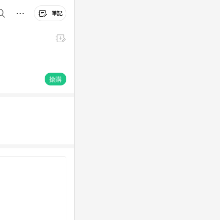
筆記
搶購