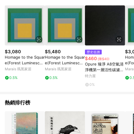
Android v4.6.0 / iOS v4.1.5 以上才具贈點資格。 7. 點數將於出
貨後 45 天後發送。 8. 群眾募資商品，禮物卡，開館保證金，補
運費，攤位費等不具贈點資格。 9. LINE 購物站上之商品規格、
顏色、價位、贈品如與 Pinkoi 商品資訊頁及購物車不符，以
Pinkoi 購物商品資訊頁及購物車標示為準。 10. 點數紅包使用規
則請以點數紅包活動說明為準。 11. 若於 LINE 購物前往 Pinkoi
頁面後才首次下載 Pinkoi APP 並完成訂單，不符合導購資格；承
上，首次下載 Pinkoi APP 後，需透過 LINE 購物前往 Pinkoi 頁
面，方享導購資格。
$3,080
$5,480
$3,
歷史低價
Homage to the Squar
Homage to the Squar
Homa
$460
(降$40)
e(Forest Luminescen
e(Forest Luminescen
e(Fo
Opure 臻淨 A8空氣清
ce) | Josef Albers -
ce) | Josef Albers -
ce) 
Marais 瑪黑家居
Marais 瑪黑家居
Mar
淨機第一層活性碳濾網
柚木色鋁框-中尺寸
原木色鋁框-大尺寸
銀色
A8-B
特力屋
0.5%
0.5%
0.
0%
熱銷排行榜