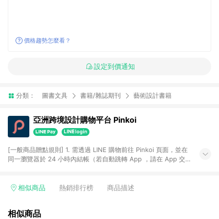
價格趨勢怎麼看？
設定到價通知
分類：
圖書文具
書籍/雜誌期刊
藝術設計書籍
亞洲跨境設計購物平台 Pinkoi
[一般商品贈點規則] 1. 需透過 LINE 購物前往 Pinkoi 頁面，並在
同一瀏覽器於 24 小時內結帳（若自動跳轉 App ，請在 App 交
易），才具點數回饋資格。 2. 點數回饋計算將扣除訂單金額中的
運費與金流手續費與手動輸入之優惠碼折扣。 3. LINE 購物點數
回饋訂單不得享有 Pinkoi 站方優惠，例如首購優惠，P coins，
相似商品
熱銷排行榜
商品描述
全站(不包含手動輸入之優惠碼)。 4. 透過 LINE 購物連結到
Pinkoi 以外之網站購買之商品不具贈點資格。 5. 取消訂單或退貨
相似商品
行為，不具贈點資格，部分退款不在此限。 6. APP 請更新至