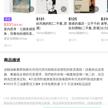
$131
$125
$31
降價
給烏鴉的歌[二手書_普
最後的邀請－父予子的
速學
$331
(降$89)
通]
告別禮物[二手書_普通]
出力
莫內思考：七個美感視
Yahoo購物中心
Yahoo購物中心
Yah
角，培養你的感性直覺
力
康是美網購eShop
0%
0%
0
0%
商品描述
這幅抽象畫將裝飾任何現代室內裝飾並改變您的家居風格！該藝術品是客
廳、餐廳或走廊的完美選擇。我們創作的每一幅畫都是獨一無二的，並且
將為您量身定制。◾️只使用對健康無害的無毒顏料和天然材料製成的畫布
◾️100%手工油畫壓克力畫◾️ 全球免費快遞 3-5 天送達◾️真品認證
LINE 購物是匯集購物情報與商品資訊的整合性平台，並依購物情報中的趨勢與
風格做合作網路商家的延伸商品推薦，商品資料更新會有時間差，請務必點擊
商品至各合作網路商家，確認現售價與購物條件，一切資訊以合作廠商網頁為