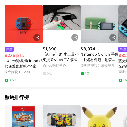
Android v4.6.0 / iOS v4.1.5 以上才具贈點資格。 7. 點數將於出
貨後 45 天後發送。 8. 群眾募資商品，禮物卡，開館保證金，補
運費，攤位費等不具贈點資格。 9. LINE 購物站上之商品規格、
顏色、價位、贈品如與 Pinkoi 商品資訊頁及購物車不符，以
Pinkoi 購物商品資訊頁及購物車標示為準。 10. 點數紅包使用規
則請以點數紅包活動說明為準。 11. 若於 LINE 購物前往 Pinkoi
頁面後才首次下載 Pinkoi APP 並完成訂單，不符合導購資格；承
上，首次下載 Pinkoi APP 後，需透過 LINE 購物前往 Pinkoi 頁
面，方享導購資格。
$1,390
$3,974
降價
降價
【Allite】B1 史上最小
Nintendo Switch 手袋
$275
$82
(降$68)
支援 Switch TV 模式2
| 手縫材料包 | 動森配
switch游戲機airpods3
藍光盾
0W快充
色 | BSP 157
Yahoo購物中心
亞洲跨境設計購物平台
代保護套新款Pro童年
光高
Pinkoi
創意蘋果無線耳機盒殼
東森購物 ETMall
亞洲
0%
1%
Pinko
0.5%
1
熱銷排行榜