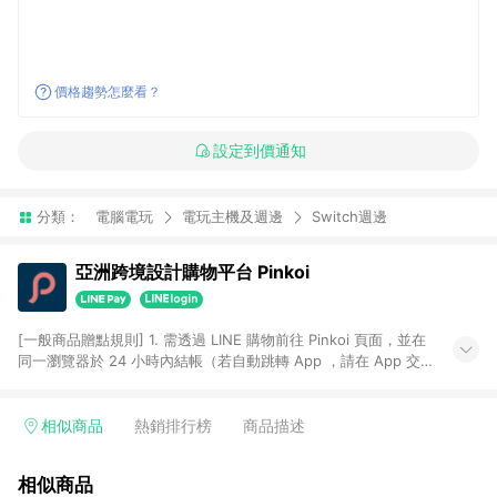
價格趨勢怎麼看？
設定到價通知
分類：
電腦電玩
電玩主機及週邊
Switch週邊
亞洲跨境設計購物平台 Pinkoi
[一般商品贈點規則] 1. 需透過 LINE 購物前往 Pinkoi 頁面，並在
同一瀏覽器於 24 小時內結帳（若自動跳轉 App ，請在 App 交
易），才具點數回饋資格。 2. 點數回饋計算將扣除訂單金額中的
運費與金流手續費與手動輸入之優惠碼折扣。 3. LINE 購物點數
回饋訂單不得享有 Pinkoi 站方優惠，例如首購優惠，P coins，
相似商品
熱銷排行榜
商品描述
全站(不包含手動輸入之優惠碼)。 4. 透過 LINE 購物連結到
Pinkoi 以外之網站購買之商品不具贈點資格。 5. 取消訂單或退貨
相似商品
行為，不具贈點資格，部分退款不在此限。 6. APP 請更新至