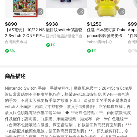
$890
$938
$1,250
$99
【AS電玩】 10/22 NS
籠目紋switch保護套
任選 日本寶可夢 Poke
Appl
2 Switch 2 ONE PIEC
peace軟軟發光皮卡丘
1件
亞洲跨境設計購物平台
E 海洋盛宴 (海賊王開
PC27009
PP
Pinkoi
台灣樂天市場
Yahoo購物中心
台灣
1%
餐廳) 中文版
領券
3%
1%
0
商品描述
Nintendo Switch 手袋｜手縫材料包｜動森配色尺寸：28×15cm 8cm厚
近日常常聽到不少朋友的抱怨💭，想帶Switch出街卻發現沒有一個合適
的手袋，不是太大就要拆手掣才放得下🤦🏻‍♀️，這款新出的手袋正是專為S
witch大小而設！兩款尺寸都有齊，放入手袋剛剛好，它的厚度夠闊，再
放入銀包鎖匙電話亦無問題😍😍！◆ **材料包特點：**。內附該款式皮
件及配件 ; 說明書、白膠漿、床面處理劑、抛光布、針、米白色蠟線**
（台灣不包括液體白膠漿、床面處理劑 ，如欲請回到商品頁面加購）***
（如欲配其他顏色蠟線，請回到商品頁面加購）**。預先裁剪打孔，令