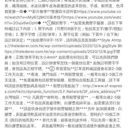
初學者更得心應手。已細心地削薄了每塊皮片的邊緣，令成品更有線條
美，纖薄細緻。水染頭層牛皮為最優質的皮革部份。手感、耐用度、色澤
都更勝一籌◆ **影片教學**雙層四卡證件套https://www.youtube.co
m/watch?v=vMyIECj8KC0基本技巧https://www.youtube.com/watc
h?v=2Oujv6wOzHI◆ **①關於壓字：**如需免費壓字服務，請在下單
時備註以下內容：1. 壓字內容（可壓印8個字元；包括英文字/數字/標點/
空格）2. 壓字字體（正楷/潦草）3. 壓字位置（例如: 下置中 / 右下角/
設計師決定）**(如欲壓印8字-15字，請到商品頁面加購)**Style Ahttp
s://thelederer.com.hk/wp-content/uploads/2020/12/A.jpgStyle Bh
ttps://thelederer.com.hk/wp-content/uploads/2020/12/B.jpg字體
參考：正體/潦草字粒大小4mm* 如欲壓在特別位置，可以先與我們聯
絡；如沒有註明位置，設計師會幫您找一個最佳位置* 如無註明壓字字
體，會預設為正楷字體。**② 寄貨需知**訂單資料確認後會在第2-3個
工作天出貨。**香港、澳門地區：**用順豐發貨，一般寄出後2-5個工作
天送達。**免運服務包括順豐智能櫃、順豐站自取點及工商舖，請下單
時請提供順豐點碼及地區**＊順豐自取點如下：http://www.sf-expres
s.com/hk/tc/dynamic_function/S.F.Network/SF_store_address/**
台灣地區：**(i) 凡購買**材料包，會用順豐發貨**，一般寄出後2-5個
工作天送達，**不包括床面處理劑、白膠漿或綿羊油，如需要請另行加
購**。 **請提供身份證字號作順豐報關之用****另外 如加購液體：白
膠漿，床面處理劑及綿羊油需另外以香港空郵寄出。需時約7-10個工作
天 (因目的地而異)**＊替代方案：顧客收到皮件時，可以先用一般美工
用白膠漿黏貼皮革。 床面處理劑則一般在縫製完成後作修飾皮邊之用。