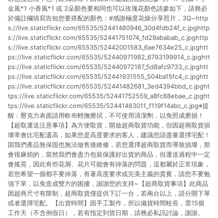
金風*1 小香風*1 或 2朵顏色要相同也可以玫瑰花顏色請參如下，請務必
於備註欄填寫告知您要搭配的顏色：#感謝極度花燥分享照片，3Q~http
s://live.staticflickr.com/65535/52441480946_30d4fdb24f_c.jpghttp
s://live.staticflickr.com/65535/52441751074_fd29ababab_c.jpghttp
s://live.staticflickr.com/65535/52442001583_6ae7634e25_c.jpghtt
ps://live.staticflickr.com/65535/52440971982_6793199914_c.jpghtt
ps://live.staticflickr.com/65535/52440972187_5d8afc9733_c.jpghtt
ps://live.staticflickr.com/65535/52441931555_504ba15fc4_c.jpghtt
ps://live.staticflickr.com/65535/52441482681_3ed4394bbd_c.jpght
tps://live.staticflickr.com/65535/52441752559_a8fc88ebae_c.jpght
tps://live.staticflickr.com/65535/52441483011_f119f14abc_c.jpg※提
醒：壓克力表面請用軟布輕撫擦拭，不可使用清潔劑，以免照成磨損！
【超取運送注意事項】為方便取貨，開放超商取貨功能，但因超商取貨損
壞率會比宅配還高，如果您是高度要求的客人，建議您請盡量選擇宅配！
因我們產品無保固也無法做售後維修，若您選擇超商取貨而導致損壞，那
會很麻煩的，當然我們會盡力包裝保護好出貨的商品，但運送過程中一定
會搖晃，因此有些花屑、花片可能會有掉落的問題，這都屬於正常現象，
若您希望一個都不要掉落，有著高度要求或完美主義的貴賓，請您不要勉
強下單，以免造成雙方的困擾，謝謝您的支持~【超商取貨事項】此商品
因超商尺寸有限制，超商取貨僅提供下訂一台，若兩台以上，請分開下單
或者選擇宅配。【出貨時間】因手工製作，所以備貨時間較長，需15個
工作天（不含例假日），若有指定到貨日期，請務必私訊討論，謝謝。