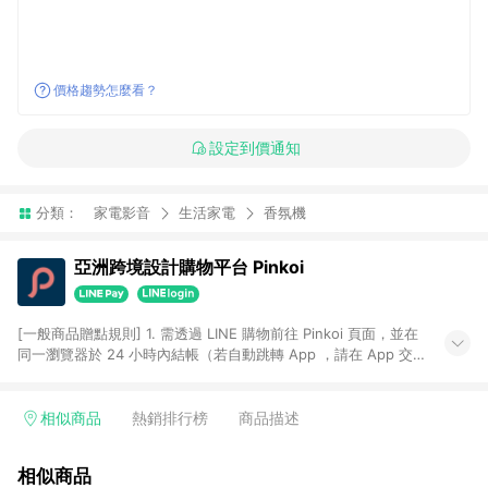
價格趨勢怎麼看？
設定到價通知
分類：
家電影音
生活家電
香氛機
亞洲跨境設計購物平台 Pinkoi
[一般商品贈點規則] 1. 需透過 LINE 購物前往 Pinkoi 頁面，並在
同一瀏覽器於 24 小時內結帳（若自動跳轉 App ，請在 App 交
易），才具點數回饋資格。 2. 點數回饋計算將扣除訂單金額中的
運費與金流手續費與手動輸入之優惠碼折扣。 3. LINE 購物點數
回饋訂單不得享有 Pinkoi 站方優惠，例如首購優惠，P coins，
相似商品
熱銷排行榜
商品描述
全站(不包含手動輸入之優惠碼)。 4. 透過 LINE 購物連結到
Pinkoi 以外之網站購買之商品不具贈點資格。 5. 取消訂單或退貨
相似商品
行為，不具贈點資格，部分退款不在此限。 6. APP 請更新至