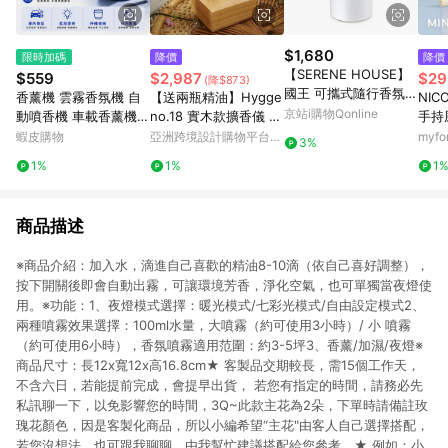
$1,680
限時加碼
降價
降價
【SERENE HOUSE】
$559
$2,987
$29
(降$873)
國王 可攜式隨行香氛膠
香薰機 雲霧香氛機 自
【送兩瓶精油】Hygge
NIC
囊機
京站i購物Qonline
動噴香機 車載香薰機
no.18 實木款擴香儀 送
手持風
雲霧香薰機 智能香薰機
禮推薦 香氛機
林綠
蝦皮購物
亞洲跨境設計購物平台
myf
3%
觀景香薰機 噴霧香薰機
Pinkoi
1%
1%
1
智能香氛機 香氛機 擴
香機
商品描述
※商品介紹：加入水，滴進自己喜歡的精油8-10滴（依自己喜好調整），
按下開關後即會自動出霧，可讓環境芳香，淨化空氣，也可單獨當夜燈使
用。※功能：1、夜燈模式選擇：暖光模式/七彩光模式/自由設定模式2、
兩種噴霧效果選擇：100ml水量，大噴霧（約可使用3小時）/ 小 噴霧
（約可使用6小時），香氛噴霧適用范圍：約3-5坪3、香薰/加濕/夜燈※
商品尺寸：長12x寬12x高16.8cm★ 客製品交期較長，需15個工作天，
不含六日，若能提前完成，會提早出貨， 若您有指定的時間，請務必先
私訊聊一下，以免影響您的時間，3Q~此款主花為2朵，下單時請備註玫
瑰花顏色，因是客製化商品，所以小編希望“主花"由客人自己選擇搭配，
若您沒想法，也可跟我聊聊，由我幫忙建議搭配給您參考。★ 例如：小