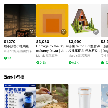
Android v4.6.0 / iOS v4.1.5 以上才具贈點資格。 7. 點數將於出
貨後 45 天後發送。 8. 群眾募資商品，禮物卡，開館保證金，補
運費，攤位費等不具贈點資格。 9. LINE 購物站上之商品規格、
顏色、價位、贈品如與 Pinkoi 商品資訊頁及購物車不符，以
Pinkoi 購物商品資訊頁及購物車標示為準。 10. 點數紅包使用規
則請以點數紅包活動說明為準。 11. 若於 LINE 購物前往 Pinkoi
頁面後才首次下載 Pinkoi APP 並完成訂單，不符合導購資格；承
上，首次下載 Pinkoi APP 後，需透過 LINE 購物前往 Pinkoi 頁
面，方享導購資格。
$1,270
$3,080
$3,990
$3,
城市肌理小蠟燭座
Homage to the Squar
德國 teifoc DIY益智磚
【藝術
e(Sunny Days) | Jose
塊建築玩具 經典石砌婚
| D
亞洲跨境設計購物平台
f Albers - 銀色鋁框-中
禮教堂-TEI5230
Pinkoi
Marais 瑪黑家居
Marais 瑪黑家居
亞洲
1%
尺寸
Pinko
0.5%
0.5%
1
熱銷排行榜