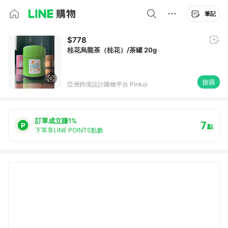
筆記
$778
桂花烏龍茶（桂花）/茶罐 20g
搶購
亞洲跨境設計購物平台 Pinkoi
訂單成立賺1%
7
點
下單享LINE POINTS點數