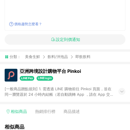
價格趨勢怎麼看？
設定到價通知
分類：
美食生鮮
飲料/沖泡品
即飲飲料
亞洲跨境設計購物平台 Pinkoi
[一般商品贈點規則] 1. 需透過 LINE 購物前往 Pinkoi 頁面，並在
同一瀏覽器於 24 小時內結帳（若自動跳轉 App ，請在 App 交
易），才具點數回饋資格。 2. 點數回饋計算將扣除訂單金額中的
運費與金流手續費與手動輸入之優惠碼折扣。 3. LINE 購物點數
回饋訂單不得享有 Pinkoi 站方優惠，例如首購優惠，P coins，
相似商品
熱銷排行榜
商品描述
全站(不包含手動輸入之優惠碼)。 4. 透過 LINE 購物連結到
Pinkoi 以外之網站購買之商品不具贈點資格。 5. 取消訂單或退貨
相似商品
行為，不具贈點資格，部分退款不在此限。 6. APP 請更新至