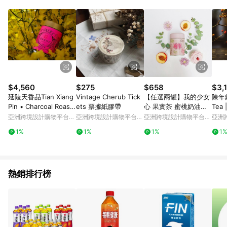
Android v4.6.0 / iOS v4.1.5 以上才具贈點資格。 7. 點數將於出
貨後 45 天後發送。 8. 群眾募資商品，禮物卡，開館保證金，補
運費，攤位費等不具贈點資格。 9. LINE 購物站上之商品規格、
顏色、價位、贈品如與 Pinkoi 商品資訊頁及購物車不符，以
Pinkoi 購物商品資訊頁及購物車標示為準。 10. 點數紅包使用規
則請以點數紅包活動說明為準。 11. 若於 LINE 購物前往 Pinkoi
頁面後才首次下載 Pinkoi APP 並完成訂單，不符合導購資格；承
上，首次下載 Pinkoi APP 後，需透過 LINE 購物前往 Pinkoi 頁
面，方享導購資格。
$4,560
$275
$658
$3,
延陵天香品Tian Xiang
Vintage Cherub Tick
【任選兩罐】我的少女
陳年鐵
Pin • Charcoal Roast
ets 票據紙膠帶
心 果實茶 蜜桃奶油香
Tea
ed | 台灣茶葉・茶
睡前可喝
伴手
亞洲跨境設計購物平台
亞洲跨境設計購物平台
亞洲跨境設計購物平台
亞洲
Pinkoi
Pinkoi
Pinkoi
Pinko
1%
1%
1%
1
熱銷排行榜