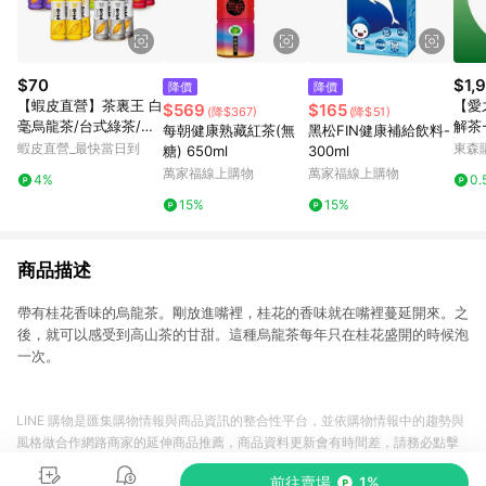
$70
$1,
降價
降價
【蝦皮直營】茶裏王 白
【愛
$569
$165
(降$367)
(降$51)
毫烏龍茶/台式綠茶/英
解茶-
每朝健康熟藏紅茶(無
黑松FIN健康補給飲料-
式紅茶/日式無糖綠茶/
入/箱
蝦皮直營_最快當日到
東森購
糖) 650ml
300ml
青心烏龍茶 600mlx4
萬家福線上購物
萬家福線上購物
4%
0.
入/組 飲料 綠茶
15%
15%
商品描述
帶有桂花香味的烏龍茶。剛放進嘴裡，桂花的香味就在嘴裡蔓延開來。之
後，就可以感受到高山茶的甘甜。這種烏龍茶每年只在桂花盛開的時候泡
一次。
LINE 購物是匯集購物情報與商品資訊的整合性平台，並依購物情報中的趨勢與
風格做合作網路商家的延伸商品推薦，商品資料更新會有時間差，請務必點擊
商品至各合作網路商家，確認現售價與購物條件，一切資訊以合作廠商網頁為
前往賣場
1%
準。