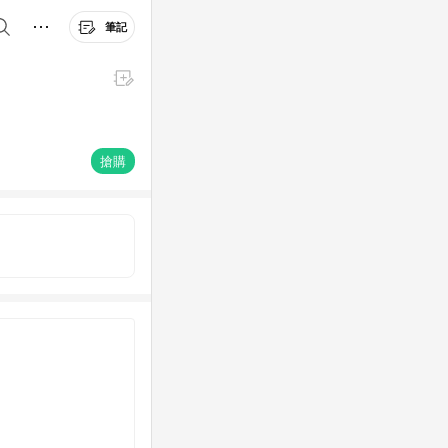
筆記
搶購