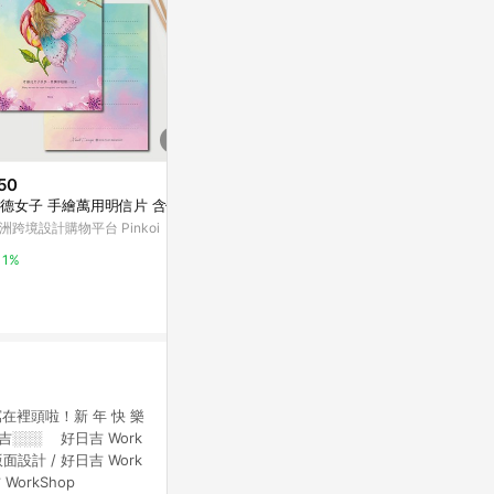
50
$30
降價
德女子 手繪萬用明信片 含信封
小島/2021插畫明信片
$92
(降$22)
洲跨境設計購物平台 Pinkoi
亞洲跨境設計購物平台 Pinkoi
50張怪東西
殼ipad防水
1%
1%
東森購物 ETMa
0.5%
裡頭啦！新 年 快 樂
吉░░░ 好日吉 Work
版面設計 / 好日吉 Work
WorkShop