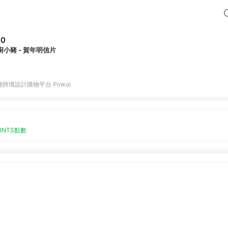
40
廚小豬 - 賀年明信片
跨境設計購物平台 Pinkoi
OINTS點數