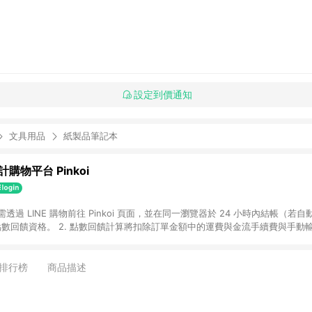
設定到價通知
文具用品
紙製品筆記本
購物平台 Pinkoi
 需透過 LINE 購物前往 Pinkoi 頁面，並在同一瀏覽器於 24 小時內結帳（若自
具點數回饋資格。 2. 點數回饋計算將扣除訂單金額中的運費與金流手續費與手動
點數回饋訂單不得享有 Pinkoi 站方優惠，例如首購優惠，P coins，全站(不包含
E 購物連結到 Pinkoi 以外之網站購買之商品不具贈點資格。 5. 取消訂單或退貨
APP 請更新至Android v4.6.0 / iOS v4.1.5 以上才具贈點資格。 7. 點
排行榜
商品描述
資商品，禮物卡，開館保證金，補運費，攤位費等不具贈點資格。 9. LINE 購物
inkoi 商品資訊頁及購物車不符，以 Pinkoi 購物商品資訊頁及購物車標示為準。
明為準。 11. 若於 LINE 購物前往 Pinkoi 頁面後才首次下載 Pinkoi A