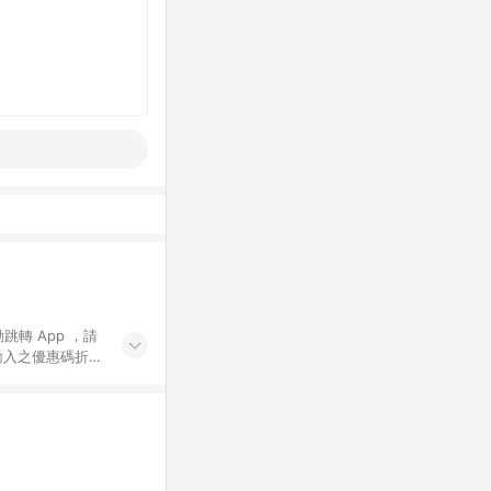
動跳轉 App ，請
輸入之優惠碼折
手動輸入之優惠
行為，不具贈點資
數將於出貨後 45 天
站上之商品規格、
 10. 點數紅包
PP 並完成訂單，不