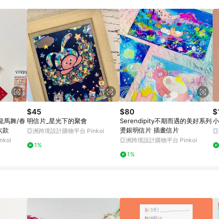
載 Pinkoi APP 後，需透過 LINE 購物前往 Pinkoi 頁面，方享導購資格
$45
$80
$
龍馬舞/春
明信片_星光下的聚會
Serendipity不期而遇的美好系列
小
六款
燙銀明信片 插畫信片
亞洲跨境設計購物平台 Pinkoi
亞
koi
亞洲跨境設計購物平台 Pinkoi
1%
1%