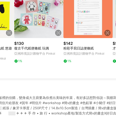
$130
$142
$
復古千代紙便條紙 玩偶
粉彩手寫日誌便條紙
才
亞洲跨境設計購物平台 Pinkoi
亞洲跨境設計購物平台 Pinkoi
亞
koi
1%
1%
夜飯裡的佳餚，變身成大主廚要為你煮出美味的年菜，有好多話想對你說～我都寫在
信片給朋友 #賀年 #明信片 #workshop #簡v的畫盒 #色鉛筆 #小豬仔 #好日
紙張 / 象牙卡厚度 / 250P尺寸 / 14.8x10.5cm製造 / 台灣插畫 / 簡v的畫盒
░░ ✈ ✈ ✈ 手 作 • 旅 行 • workshop產地/製造方式簡v的畫盒X好日吉 