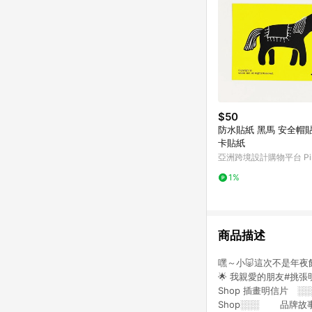
$50
防水貼紙 黑馬 安全帽貼紙 悠遊
卡貼紙
亞洲跨境設計購物平台 Pin
1%
商品描述
嘿～小🐷這次不是年
🌟 我親愛的朋友#挑張明
Shop 插畫明信片 ░░░ 
Shop░░░ 品牌故事 ░