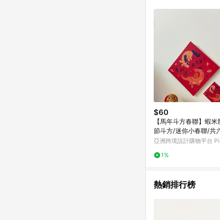
符合導購資格；承上，首次下
$60
【馬年斗方春聯】蝦米
節斗方/迷你小春聯/共
亞洲跨境設計購物平台 Pin
1%
熱銷排行榜