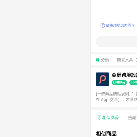
價格趨勢怎麼看？
分類：
圖書文具
亞洲跨境設計
[一般商品贈點規則] 1.
在 App 交易），才
扣。 3. LINE 購物
碼)。 4. 透過 LIN
格，部分退款不在此限。 6. 
相似商品
熱銷
後發送。 8. 群眾募
顏色、價位、贈品如與 P
相似商品
使用規則請以點數紅包活動說