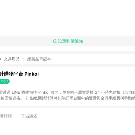
設定到價通知
文具用品
紙製品筆記本
購物平台 Pinkoi
 需透過 LINE 購物前往 Pinkoi 頁面，並在同一瀏覽器於 24 小時內結帳（若自
具點數回饋資格。 2. 點數回饋計算將扣除訂單金額中的運費與金流手續費與手動
點數回饋訂單不得享有 Pinkoi 站方優惠，例如首購優惠，P coins，全站(不包含
E 購物連結到 Pinkoi 以外之網站購買之商品不具贈點資格。 5. 取消訂單或退貨
APP 請更新至Android v4.6.0 / iOS v4.1.5 以上才具贈點資格。 7. 點
排行榜
商品描述
資商品，禮物卡，開館保證金，補運費，攤位費等不具贈點資格。 9. LINE 購物
inkoi 商品資訊頁及購物車不符，以 Pinkoi 購物商品資訊頁及購物車標示為準。
明為準。 11. 若於 LINE 購物前往 Pinkoi 頁面後才首次下載 Pinkoi A