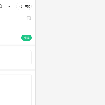
筆記
搶購