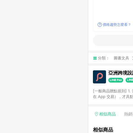
價格趨勢怎麼看？
分類：
圖書文具
亞洲跨境設計
[一般商品贈點規則] 1.
在 App 交易），才
扣。 3. LINE 購物
碼)。 4. 透過 LIN
格，部分退款不在此限。 6. 
相似商品
熱銷
後發送。 8. 群眾募
顏色、價位、贈品如與 P
相似商品
使用規則請以點數紅包活動說