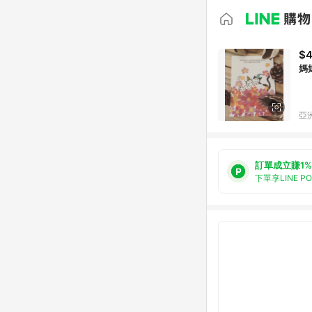
$
媽媽
亞洲
訂單成立賺1%
下單享LINE P