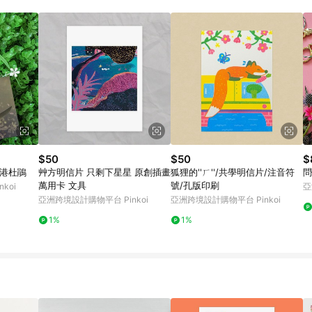
載 Pinkoi APP 後，需透過 LINE 購物前往 Pinkoi 頁面，方享導購資格
$50
$50
$
香港杜鵑
艸方明信片 只剩下星星 原創插畫
狐狸的''ㄏ''/共學明信片/注音符
問
萬用卡 文具
號/孔版印刷
koi
亞
亞洲跨境設計購物平台 Pinkoi
亞洲跨境設計購物平台 Pinkoi
1%
1%