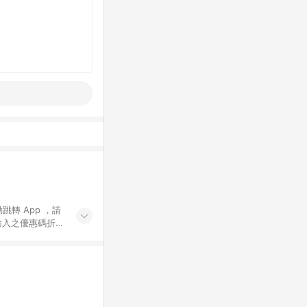
動跳轉 App ，請
輸入之優惠碼折
手動輸入之優惠
行為，不具贈點資
數將於出貨後 45 天
站上之商品規格、
 10. 點數紅包
PP 並完成訂單，不