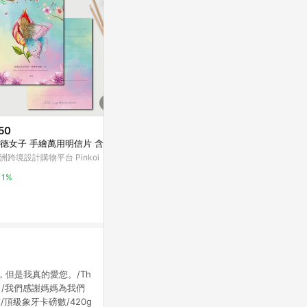
50
$30
降價
德女子 手繪萬用明信片 含信封
小島/2021插畫明信片
$92
(降$22)
洲跨境設計購物平台 Pinkoi
亞洲跨境設計購物平台 Pinkoi
50張怪東西
殼ipad防水
1%
1%
東森購物 ETMa
0.5%
像不是這樣，但是我真的愛您。/Th
.在這個日子裡，/我們感謝媽媽為我們
頂級象牙卡磅數/420g