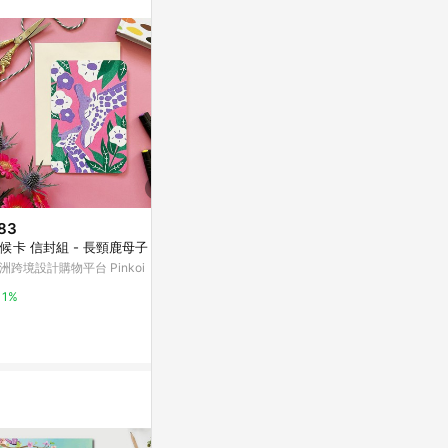
。
83
$140
降價
候卡 信封組 - 長頸鹿母子
Wisi Hua
$68
(降$7)
光春聯套組-
洲跨境設計購物平台 Pinkoi
小王子 明信片
亞洲跨境設計購物
亞洲跨境設計購物平台 Pinkoi
1%
1%
1%