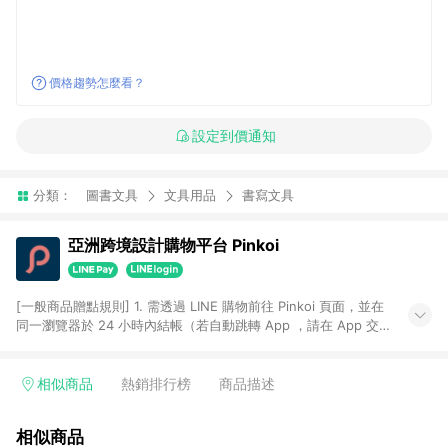
價格趨勢怎麼看？
設定到價通知
分類：
圖書文具
文具用品
書寫文具
亞洲跨境設計購物平台 Pinkoi
[一般商品贈點規則] 1. 需透過 LINE 購物前往 Pinkoi 頁面，並在
同一瀏覽器於 24 小時內結帳（若自動跳轉 App ，請在 App 交
易），才具點數回饋資格。 2. 點數回饋計算將扣除訂單金額中的
運費與金流手續費與手動輸入之優惠碼折扣。 3. LINE 購物點數
回饋訂單不得享有 Pinkoi 站方優惠，例如首購優惠，P coins，
相似商品
熱銷排行榜
商品描述
全站(不包含手動輸入之優惠碼)。 4. 透過 LINE 購物連結到
Pinkoi 以外之網站購買之商品不具贈點資格。 5. 取消訂單或退貨
相似商品
行為，不具贈點資格，部分退款不在此限。 6. APP 請更新至