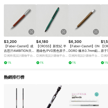
Android v4.6.0 / iOS v4.1.5 以上才具贈點資格。 7. 點數將於出
貨後 45 天後發送。 8. 群眾募資商品，禮物卡，開館保證金，補
運費，攤位費等不具贈點資格。 9. LINE 購物站上之商品規格、
顏色、價位、贈品如與 Pinkoi 商品資訊頁及購物車不符，以
Pinkoi 購物商品資訊頁及購物車標示為準。 10. 點數紅包使用規
則請以點數紅包活動說明為準。 11. 若於 LINE 購物前往 Pinkoi
頁面後才首次下載 Pinkoi APP 並完成訂單，不符合導購資格；承
上，首次下載 Pinkoi APP 後，需透過 LINE 購物前往 Pinkoi 頁
面，方享導購資格。
$3,200
$4,180
$6,300
$1,
【Faber-Castell】成
【CROSS】新世紀 半
【Faber-Castell】ON
【C
吉思汗AMBITION天然
透綠色/PVD黑色原子
DORO 橡木0.7mm鉛筆
原子
梨木0.7mm 鉛筆 免費
筆 免費刻字(原廠正貨)
免費刻字
費刻
亞洲跨境設計購物平台
亞洲跨境設計購物平台
亞洲跨境設計購物平台
亞洲
刻
Pinkoi
Pinkoi
Pinkoi
Pinko
1%
1%
1%
1
熱銷排行榜