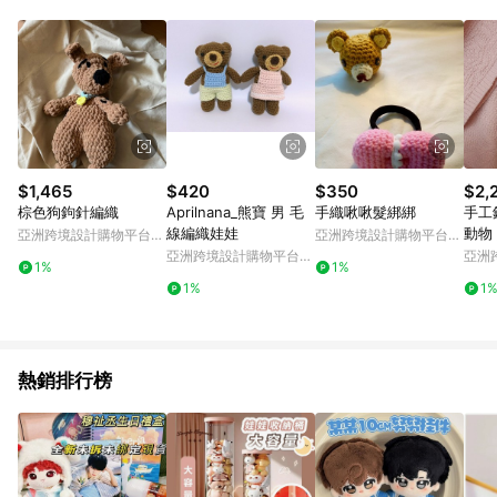
Android v4.6.0 / iOS v4.1.5 以上才具贈點資格。 7. 點數將於出
貨後 45 天後發送。 8. 群眾募資商品，禮物卡，開館保證金，補
運費，攤位費等不具贈點資格。 9. LINE 購物站上之商品規格、
顏色、價位、贈品如與 Pinkoi 商品資訊頁及購物車不符，以
Pinkoi 購物商品資訊頁及購物車標示為準。 10. 點數紅包使用規
則請以點數紅包活動說明為準。 11. 若於 LINE 購物前往 Pinkoi
頁面後才首次下載 Pinkoi APP 並完成訂單，不符合導購資格；承
上，首次下載 Pinkoi APP 後，需透過 LINE 購物前往 Pinkoi 頁
面，方享導購資格。
$1,465
$420
$350
$2,
棕色狗鉤針編織
Aprilnana_熊寶 男 毛
手織啾啾髮綁綁
手工
線編織娃娃
動物
亞洲跨境設計購物平台
亞洲跨境設計購物平台
織玩
Pinkoi
Pinkoi
亞洲跨境設計購物平台
亞洲
1%
1%
Pinkoi
Pinko
1%
1
熱銷排行榜