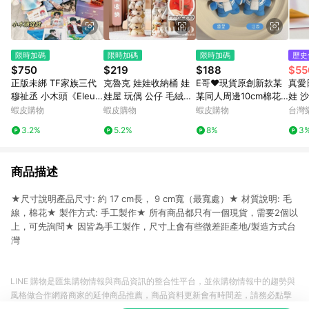
限時加碼
限時加碼
限時加碼
歷史
$750
$219
$188
$55
正版未綁 TF家族三代
克魯克 娃娃收納桶 娃
E哥❤現貨原創新款某
真愛
穆祉丞 小木頭《Eleut
娃屋 玩偶 公仔 毛絨公
某同人周邊10cm棉花
娃 
heria Baby》20cm棉
仔收納桶 升級拉鏈玩具
娃娃江添盛望努努公仔
滾 
蝦皮購物
蝦皮購物
蝦皮購物
台灣
花娃娃 娃衣 ID卡 小卡
收納 公仔展示盒 公仔
掛件禮物預售
尼專
3.2%
5.2%
8%
3
恩仔 生日
收納 透明展示盒 玩偶
收納
商品描述
★尺寸說明產品尺寸: 約 17 cm長， 9 cm寬（最寬處）★ 材質說明: 毛
線，棉花★ 製作方式: 手工製作★ 所有商品都只有一個現貨，需要2個以
上，可先詢問★ 因皆為手工製作，尺寸上會有些微差距產地/製造方式台
灣
LINE 購物是匯集購物情報與商品資訊的整合性平台，並依購物情報中的趨勢與
風格做合作網路商家的延伸商品推薦，商品資料更新會有時間差，請務必點擊
商品至各合作網路商家，確認現售價與購物條件，一切資訊以合作廠商網頁為