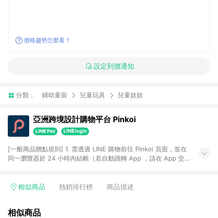
價格趨勢怎麼看？
設定到價通知
分類：
婦幼童裝
兒童玩具
兒童娃娃
亞洲跨境設計購物平台 Pinkoi
[一般商品贈點規則] 1. 需透過 LINE 購物前往 Pinkoi 頁面，並在
同一瀏覽器於 24 小時內結帳（若自動跳轉 App ，請在 App 交
易），才具點數回饋資格。 2. 點數回饋計算將扣除訂單金額中的
運費與金流手續費與手動輸入之優惠碼折扣。 3. LINE 購物點數
回饋訂單不得享有 Pinkoi 站方優惠，例如首購優惠，P coins，
相似商品
熱銷排行榜
商品描述
全站(不包含手動輸入之優惠碼)。 4. 透過 LINE 購物連結到
Pinkoi 以外之網站購買之商品不具贈點資格。 5. 取消訂單或退貨
相似商品
行為，不具贈點資格，部分退款不在此限。 6. APP 請更新至