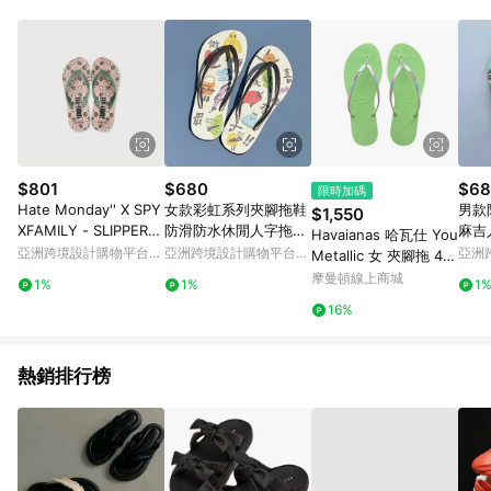
Android v4.6.0 / iOS v4.1.5 以上才具贈點資格。 7. 點數將於出
貨後 45 天後發送。 8. 群眾募資商品，禮物卡，開館保證金，補
運費，攤位費等不具贈點資格。 9. LINE 購物站上之商品規格、
顏色、價位、贈品如與 Pinkoi 商品資訊頁及購物車不符，以
Pinkoi 購物商品資訊頁及購物車標示為準。 10. 點數紅包使用規
則請以點數紅包活動說明為準。 11. 若於 LINE 購物前往 Pinkoi
頁面後才首次下載 Pinkoi APP 並完成訂單，不符合導購資格；承
上，首次下載 Pinkoi APP 後，需透過 LINE 購物前往 Pinkoi 頁
面，方享導購資格。
$801
$680
$68
限時加碼
Hate Monday'' X SPY
女款彩虹系列夾腳拖鞋
男款
$1,550
XFAMILY - SLIPPERS
防滑防水休閒人字拖鞋
麻吉
Havaianas 哈瓦仕 You
拖鞋(SPYHM-S44)
普普設計 -做自己-
質 
亞洲跨境設計購物平台
亞洲跨境設計購物平台
亞洲
Metallic 女 夾腳拖 413
Pinkoi
Pinkoi
Pinko
5102-1822W
摩曼頓線上商城
1%
1%
1
16%
熱銷排行榜