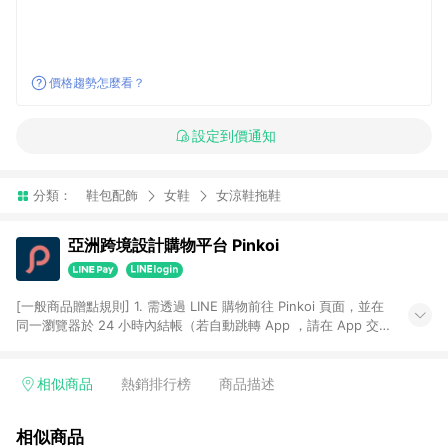
價格趨勢怎麼看？
設定到價通知
分類：
鞋包配飾
女鞋
女涼鞋拖鞋
亞洲跨境設計購物平台 Pinkoi
[一般商品贈點規則] 1. 需透過 LINE 購物前往 Pinkoi 頁面，並在
同一瀏覽器於 24 小時內結帳（若自動跳轉 App ，請在 App 交
易），才具點數回饋資格。 2. 點數回饋計算將扣除訂單金額中的
運費與金流手續費與手動輸入之優惠碼折扣。 3. LINE 購物點數
回饋訂單不得享有 Pinkoi 站方優惠，例如首購優惠，P coins，
相似商品
熱銷排行榜
商品描述
全站(不包含手動輸入之優惠碼)。 4. 透過 LINE 購物連結到
Pinkoi 以外之網站購買之商品不具贈點資格。 5. 取消訂單或退貨
相似商品
行為，不具贈點資格，部分退款不在此限。 6. APP 請更新至