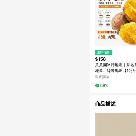
限時加碼
$158
瓜瓜園冰烤地瓜｜熟地
地瓜｜冷凍地瓜【1公斤
斤裝】《大欣亨》
蝦皮購物
3.6%
商品描述