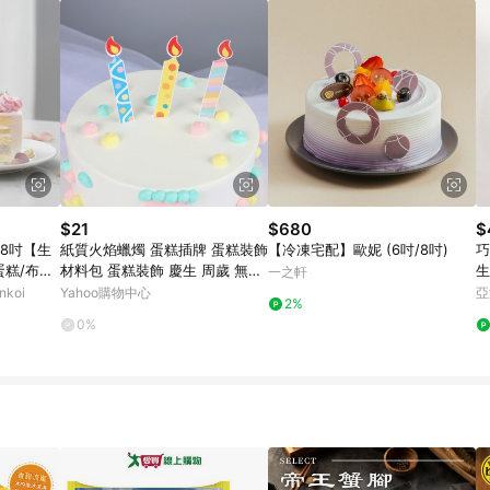
$21
$680
$
-8吋【生
紙質火焰蠟燭 蛋糕插牌 蛋糕裝飾
【冷凍宅配】歐妮 (6吋/8吋)
巧
蛋糕/布
材料包 蛋糕裝飾 慶生 周歲 無火
生
一之軒
焰蠟燭
koi
Yahoo購物中心
亞
2%
0%