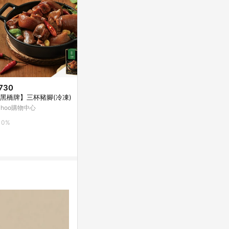
730
降價
黑橋牌】三杯豬腳(冷凍)
$30
$143
(雙重省$7
(降$82)
ahoo購物中心
統一布丁※實
台糖水煮鯖魚220g
上
萬家福線上購物
0%
萬家福線上購
15%
6%