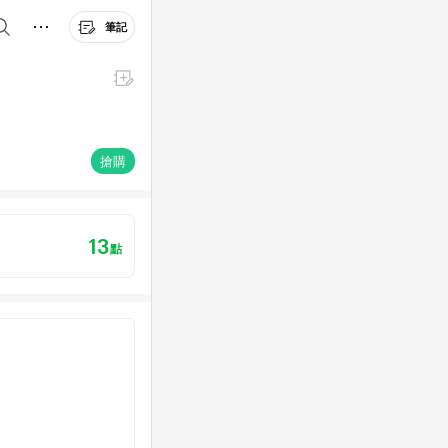
筆記
搶購
13
點