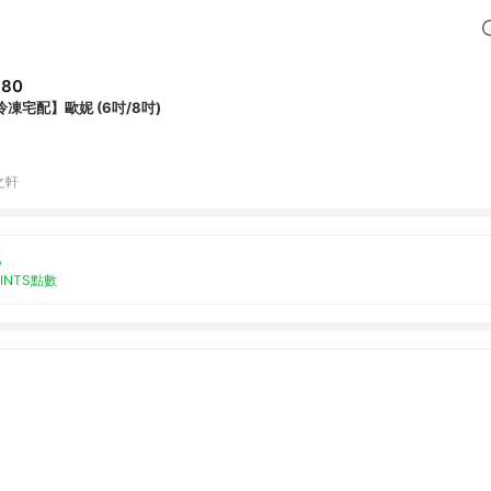
680
冷凍宅配】歐妮 (6吋/8吋)
之軒
%
OINTS點數