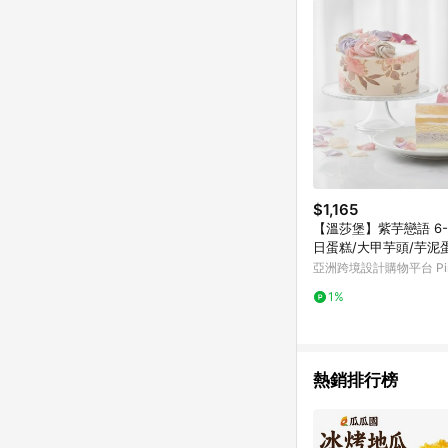
$1,165
【溫莎堡】紫芋戀語 6
日蛋糕/大甲芋頭/芋泥
丁】
亞洲跨境設計購物平台 Pin
1%
熱銷排行榜