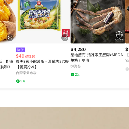
$4,280
$
降價
築地蟹商-活凍帝王蟹腳xMEGA
【
$49
(降$20)
規格﹝冷凍﹞
Y
瓜｜即食
義美E家小館炒飯－夏威夷270G
御海發
裝和3公
【愛買冷凍】
台灣樂天市場
2%
3%