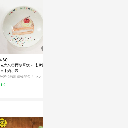
430
$450
$680
克力米與櫻桃蛋糕 - 【現貨】
立體紙雕蛋糕卡-彩色琉璃
【限門市取貨
日手繪小碟
亞洲跨境設計購物平台 Pinkoi
一之軒
洲跨境設計購物平台 Pinkoi
1%
2%
1%