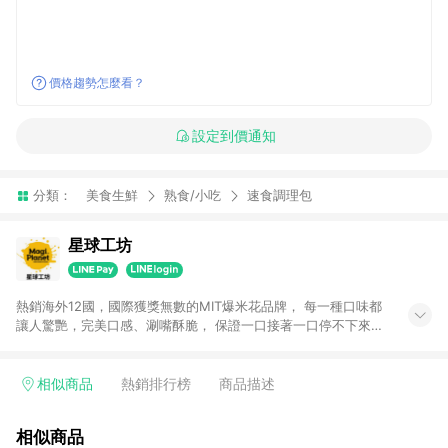
價格趨勢怎麼看？
設定到價通知
分類：
美食生鮮
熟食/小吃
速食調理包
星球工坊
熱銷海外12國，國際獲獎無數的MIT爆米花品牌， 每一種口味都
讓人驚艷，完美口感、涮嘴酥脆， 保證一口接著一口停不下來。
【官網限定】滿額好禮 ■ 滿1299送5包獨享包 ■ 滿1499再送1包
經典系列正品 ■ 滿1699再加碼送1包極致系列正品 (贈品隨機口
味)
相似商品
熱銷排行榜
商品描述
相似商品