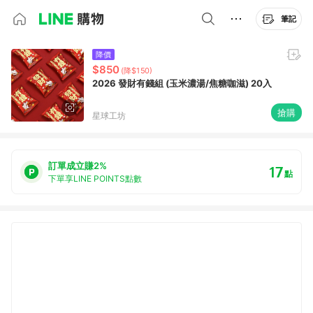
筆記
降價
$850
(降$150)
2026 發財有錢組 (玉米濃湯/焦糖咖滋) 20入
搶購
星球工坊
訂單成立賺2%
17
點
下單享LINE POINTS點數