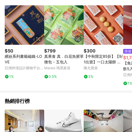
$50
$799
$300
降價
繽紛系列書籤磁鐵-LO
真果食 真．白花魚腥草
【中秋限定85折】【9/
$1,
VE
燉包 - 五包入
1出貨】一口太陽餅 Mi
【免
ni SunCake 【4入裝】
亞洲跨境設計購物平台
Marais 瑪黑家居
陳允寶泉
飲5
陳允寶泉的最新力作 |
Pinkoi
送禮
亞洲
1%
0.5%
3%
精緻迷你的尺寸重新演
Pinko
1
繹經典太陽餅風味
熱銷排行榜