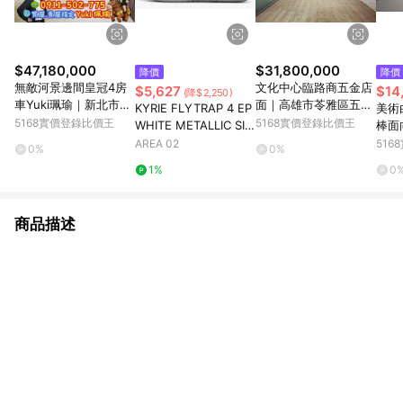
$47,180,000
$31,800,000
降價
降價
無敵河景邊間皇冠4房
文化中心臨路商五金店
$5,627
$14
(降$2,250)
車Yuki珮瑜｜新北市板
面｜高雄市苓雅區五福
KYRIE FLYTRAP 4 EP
美術
橋區中山路二段
一路
5168實價登錄比價王
5168實價登錄比價王
WHITE METALLIC SIL
棒面
VER
雄市
AREA 02
51
0%
0%
1%
0
商品描述