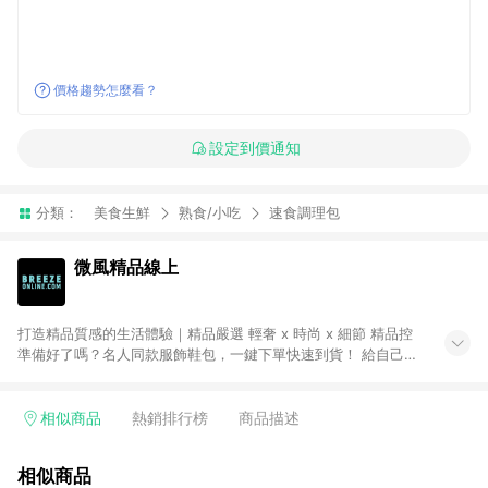
價格趨勢怎麼看？
設定到價通知
分類：
美食生鮮
熟食/小吃
速食調理包
微風精品線上
打造精品質感的生活體驗｜精品嚴選 輕奢 x 時尚 x 細節 精品控
準備好了嗎？名人同款服飾鞋包，一鍵下單快速到貨！ 給自己一
份最好的禮物！歐系質感精品進駐，珠寶名品、手錶配飾。不定
期折扣 網購超划算！ ● 注意事項：需透過 LINE 購物前往並在同
一瀏覽器於 24 小時內結帳才享有回饋，點數將於廠商出貨後 30
相似商品
熱銷排行榜
商品描述
天前後發送。 ● Breeze Beauty 國際美妝：僅限指定專區享點
數回饋（※ 官網首頁路徑：獨家企劃 > LINE 購物回饋專區 >
相似商品
Breeze Beauty；其餘商品皆不享點數回饋。）