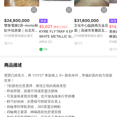
$24,800,000
$31,800,000
降價
降價
雙敦電梯2房-momo秋
文化中心臨路商五金店
$5,627
$14
(降$2,250)
虹中信房屋｜台北市松
面｜高雄市苓雅區五福
KYRIE FLYTRAP 4 EP
美術
山區長安東路二段
一路
5168實價登錄比價王
5168實價登錄比價王
WHITE METALLIC SIL
棒面
VER
雄市
AREA 02
51
0%
0%
1%
0
商品描述
寶寶已經長大，將 YOYO² 車架換上 6+ 顏色布件，準備好面向前方探索
世界！
- 7款顏色任意選擇，展現父母的風格美型
- 即收即開，因應不同場景靈活變換
- 可直接推著寶貝登機，也可做為隨身行李搭機
- 輕巧好收納，折疊後可輕鬆背在肩上
- 前輪專利導航系統，360度靈活轉動
- 四輪獨立避震，崎嶇路段也舒適安穩