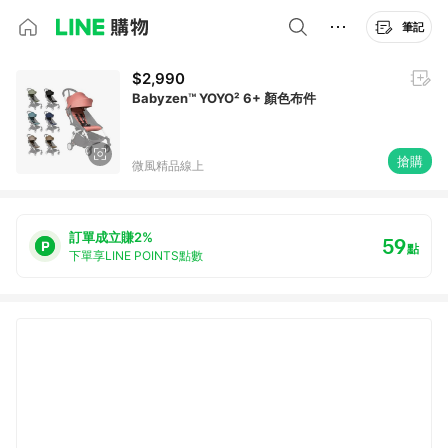
筆記
$2,990
Babyzen™ YOYO² 6+ 顏色布件
搶購
微風精品線上
訂單成立賺2%
59
點
下單享LINE POINTS點數