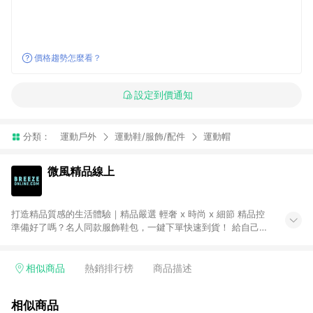
價格趨勢怎麼看？
設定到價通知
分類：
運動戶外
運動鞋/服飾/配件
運動帽
微風精品線上
打造精品質感的生活體驗｜精品嚴選 輕奢 x 時尚 x 細節 精品控
準備好了嗎？名人同款服飾鞋包，一鍵下單快速到貨！ 給自己一
份最好的禮物！歐系質感精品進駐，珠寶名品、手錶配飾。不定
期折扣 網購超划算！ ● 注意事項：需透過 LINE 購物前往並在同
一瀏覽器於 24 小時內結帳才享有回饋，點數將於廠商出貨後 30
相似商品
熱銷排行榜
商品描述
天前後發送。 ● Breeze Beauty 國際美妝：僅限指定專區享點
數回饋（※ 官網首頁路徑：獨家企劃 > LINE 購物回饋專區 >
相似商品
Breeze Beauty；其餘商品皆不享點數回饋。）