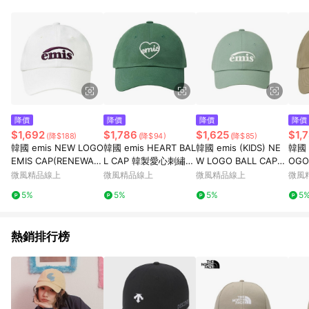
降價
降價
降價
降價
$1,692
$1,786
$1,625
$1,
(降$188)
(降$94)
(降$85)
韓國 emis NEW LOGO
韓國 emis HEART BAL
韓國 emis (KIDS) NE
韓國 
EMIS CAP(RENEWAL)
L CAP 韓製愛心刺繡棒
W LOGO BALL CAP
OGO
韓製 新標誌款棒球帽
球帽 復古綠GREEN
韓國製 兒童新LOGO棒
草寫
微風精品線上
微風精品線上
微風精品線上
微風
白色WHITE
球帽 薄荷綠MINT
EIGE
5%
5%
5%
5
熱銷排行榜