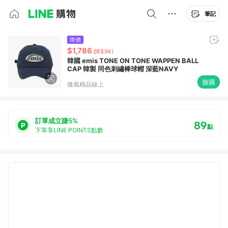
筆記
降價
$1,786
(降$94)
韓國 emis TONE ON TONE WAPPEN BALL
CAP 韓製 同色刺繡棒球帽 深藍NAVY
搶購
微風精品線上
訂單成立賺5%
89
點
下單享LINE POINTS點數