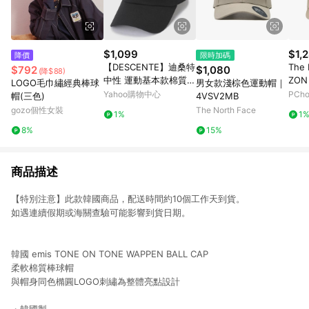
$1,099
$1,
降價
限時加碼
【DESCENTE】迪桑特
The 
$792
$1,080
(降$88)
中性 運動基本款棉質運
ZON
LOGO毛巾繡經典棒球
男女款淺棕色運動帽｜
動帽 棒球帽(黑色/白
NF0
Yahoo購物中心
PCh
帽(三色)
4VSV2MB
色/米白色)
gozo個性女裝
The North Face
1%
1
8%
15%
商品描述
【特別注意】此款韓國商品，配送時間約10個工作天到貨。
如遇連續假期或海關查驗可能影響到貨日期。
韓國 emis TONE ON TONE WAPPEN BALL CAP
柔軟棉質棒球帽
與帽身同色橢圓LOGO刺繡為整體亮點設計