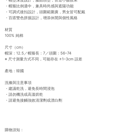
・帽型深度設計，服貼頭型，營造小臉效果
・帽簷比例適中，兼具時尚感與遮陽功能
・可調式後扣設計，頭圍範圍廣，男女皆可配戴
・百搭雙色拼接設計，增添休閒與個性風格
材質
100% 純棉
尺寸（cm）
帽深：12.5／帽簷長：7／頭圍：56–74
※ 尺寸測量方式不同，可能存在 ±1–3cm 誤差
產地：韓國
洗滌與注意事項
・建議乾洗，避免長時間浸泡
・請勿機洗或高溫烘乾
・請避免接觸強效清潔劑或漂白劑
購物須知：