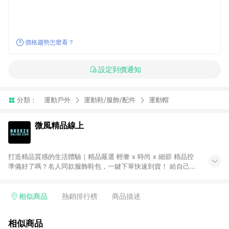
價格趨勢怎麼看？
設定到價通知
分類：
運動戶外
運動鞋/服飾/配件
運動帽
微風精品線上
打造精品質感的生活體驗｜精品嚴選 輕奢 x 時尚 x 細節 精品控
準備好了嗎？名人同款服飾鞋包，一鍵下單快速到貨！ 給自己一
份最好的禮物！歐系質感精品進駐，珠寶名品、手錶配飾。不定
期折扣 網購超划算！ ● 注意事項：需透過 LINE 購物前往並在同
一瀏覽器於 24 小時內結帳才享有回饋，點數將於廠商出貨後 30
相似商品
熱銷排行榜
商品描述
天前後發送。 ● Breeze Beauty 國際美妝：僅限指定專區享點
數回饋（※ 官網首頁路徑：獨家企劃 > LINE 購物回饋專區 >
相似商品
Breeze Beauty；其餘商品皆不享點數回饋。）