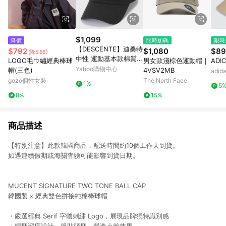
$1,099
降價
限時加碼
限時
【DESCENTE】迪桑特
$792
$1,080
$89
(降$88)
中性 運動基本款棉質運
LOGO毛巾繡經典棒球
男女款淺棕色運動帽｜
ADI
動帽 棒球帽(黑色/白
Yahoo購物中心
帽(三色)
4VSV2MB
adi
色/米白色)
gozo個性女裝
The North Face
1%
5
8%
15%
商品描述
【特別注意】此款韓國商品，配送時間約10個工作天到貨。
如遇連續假期或海關查驗可能影響到貨日期。
MUCENT SIGNATURE TWO TONE BALL CAP
韓國製 x 經典雙色拼接純棉棒球帽
・嚴選經典 Serif 字體刺繡 Logo，展現品牌獨特識別感