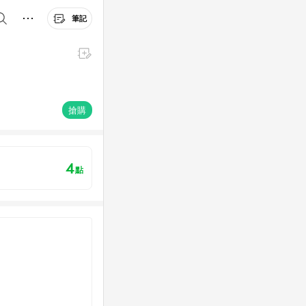
筆記
搶購
4
點