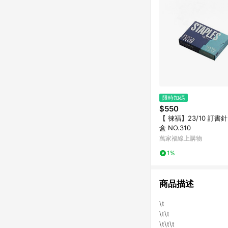
限時加碼
$550
【 徠福】23/10 訂書針
盒 NO.310
萬家福線上購物
1%
商品描述
\t
\t\t
\t\t\t