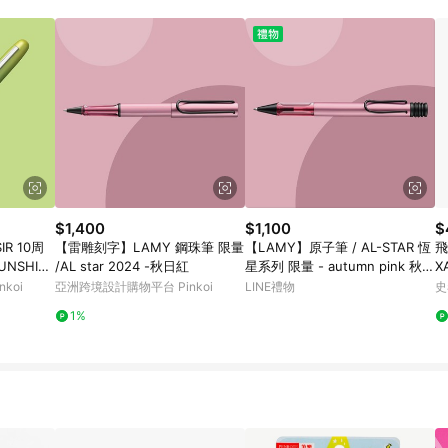
$1,400
$1,100
$
IR 10周
【雷雕刻字】LAMY 鋼珠筆 限量
【LAMY】原子筆 / AL-STAR 恆
飛
UNSHIN
/AL star 2024 -秋日紅
星系列 限量 - autumn pink 秋日
X
紅色 - 官方直營旗艦館
koi
亞洲跨境設計購物平台 Pinkoi
LINE禮物
史
1%