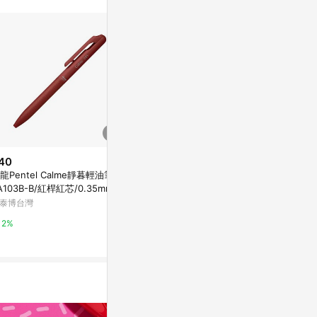
40
降價
降價
龍Pentel Calme靜暮輕油筆/B
$41
$30
(降$14)
(降$10)
A103B-B/紅桿紅芯/0.35mm
三菱 JETSTREAM lite 輕盈感溜
W-0152漸
泰博台灣
溜筆0.5
九乘九購物網
九乘九購物網
2%
2%
2%