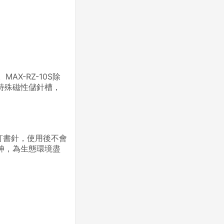
X-RZ-10S除
特殊磁性儲針槽，
釘書針，使用後不會
神，為生態環境盡