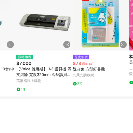
$
限時加碼
歷史低價
英
$7,000
$78
(降$14)
古
 10盒/中
【Vnice 維娜斯】 A3 護貝機 四
醜白兔 方型釘書機
亞
支滾輪 寬度320mm 冷熱護貝雙
九乘九購物網
功能 / 台 V-330
萬家福線上購物
2%
1%