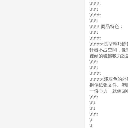
\t\t\t\t
\t\t\t
\t\t\t\t
\t\t\t
商品特色：
\t\t\t\t
\t\t\t
\t\t\t\t
長型輕巧除
\t\t\t\t\t
針器不占空間，像
裡頭的磁鐵吸力設
\t\t\t
\t\t\t
\t\t\t\t
淺灰色的外
\t\t\t\t\t
損傷紙張文件。塑
一份心力，就像回
\t\t\t
\t\t
\t\t
\t\t\t
\t
\t