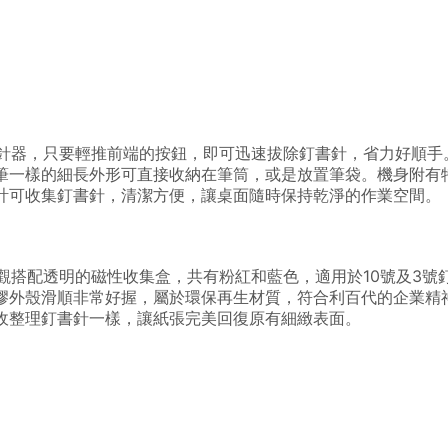
針器，只要輕推前端的按鈕，即可迅速拔除釘書針，省力好順手。MA
筆一樣的細長外形可直接收納在筆筒，或是放置筆袋。機身附有
計可收集釘書針，清潔方便，讓桌面隨時保持乾淨的作業空間。
觀搭配透明的磁性收集盒，共有粉紅和藍色，適用於10號及3號
膠外殼滑順非常好握，屬於環保再生材質，符合利百代的企業精
收整理釘書針一樣，讓紙張完美回復原有細緻表面。