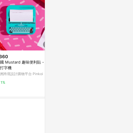
360
$105
降價
國 Mustard 趣味便利貼 - 復
【徠福】3號 
$15
(降$5)
打字機
NO.3
16K英文作業簿 1615
洲跨境設計購物平台 Pinkoi
Yahoo購物中
九乘九購物網
1%
1%
2%