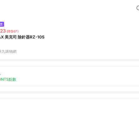
價
23
(降$67)
AX 美克司 除針器RZ-10S
乘九購物網
%
OINTS點數