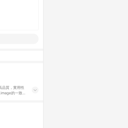
高品質，實用性
mage的一致性
務，提供便利、快
購資格。 (3)