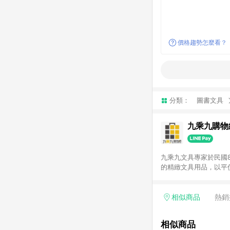
價格趨勢怎麼看？
分類：
圖書文具
九乘九購物
九乘九文具專家於民國
的精緻文具用品，以平
延伸至網路，以發展非
捷的文具生活商品。 注意事項： (1) 需透過 LINE 購物前往並在同一瀏覽器於 24 小時內結帳才享有回饋，點數將於廠
商出貨後 30 天前後
相似商品
熱銷
使用九乘九APP下單
相似商品