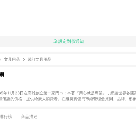
設定到價通知
文具用品
裝訂文具用品
網
85年11月23日在高雄創立第一家門市；本著『用心就是專業』，網羅世界各國
價優惠的價格，提供給廣大消費者。在維持實體門市經營理念原則、品牌、形象i
店舖通路及整合虛實行銷為目標，並以完整的物流倉儲系統，跨區域為客戶服
發送。 (2) 門市訂單、門市取貨、大量議價、月結企業訂單及紅利點數商品不符合導
排行榜
商品描述
，將無法獲得點數回饋。