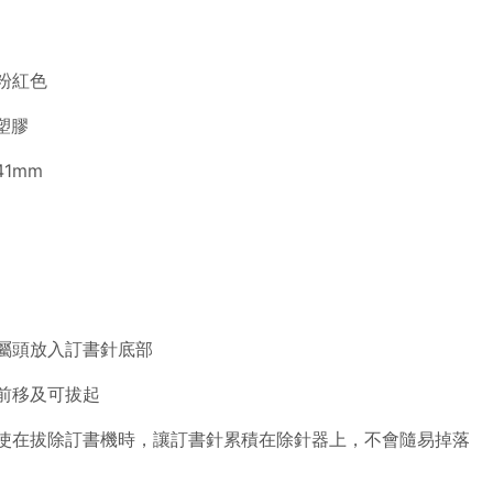
粉紅色
塑膠
41mm
屬頭放入訂書針底部
前移及可拔起
使在拔除訂書機時，讓訂書針累積在除針器上，不會隨易掉落