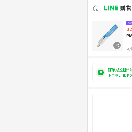
降
$2
M
九
訂單成立賺2
下單享LINE P