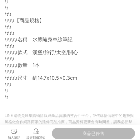
\t
導購資格。 (3) 使用九乘九APP下單，將無法獲得點數回饋。
\t
\t\t
【商品規格】
\t\t\t
\t\t
\t\t\t
名稱：水豚隨身車線筆記
\t\t\t\t
\t\t\t
款式：漢堡/旅行/太空/開心
\t\t\t\t
\t\t\t
數量：1本
\t\t\t\t
\t\t\t
尺寸：約14.7x10.5x0.3cm
\t\t\t\t
\t\t
\t
\t
LINE 購物是匯集購物情報與商品資訊的整合性平台，並依購物情報中的趨勢與
風格做合作網路商家的延伸商品推薦，商品資料更新會有時間差，請務必點擊
商品至各合作網路商家，確認現售價與購物條件，一切資訊以合作廠商網頁為
商品已停售
準。
加入筆記
設定到價通知