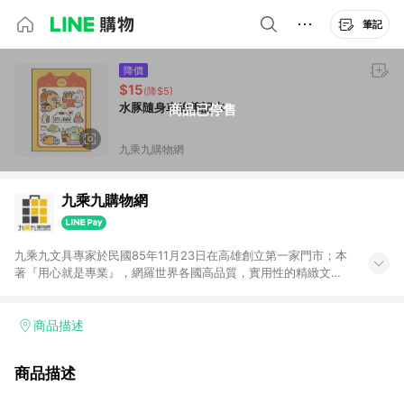
筆記
降價
$15
(降$5)
水豚隨身車線筆記本
商品已停售
九乘九購物網
九乘九購物網
九乘九文具專家於民國85年11月23日在高雄創立第一家門市；本
著『用心就是專業』，網羅世界各國高品質，實用性的精緻文具
用品，以平價優惠的價格，提供給廣大消費者。在維持實體門市
經營理念原則、品牌、形象image的一致性延伸至網路，以發展
非店舖通路及整合虛實行銷為目標，並以完整的物流倉儲系統，
商品描述
跨區域為客戶服務，提供便利、快捷的文具生活商品。 注意事
項： (1) 需透過 LINE 購物前往並在同一瀏覽器於 24 小時內結帳
商品描述
才享有回饋，點數將於廠商出貨後 30 天前後發送。 (2) 門市訂
單、門市取貨、大量議價、月結企業訂單及紅利點數商品不符合