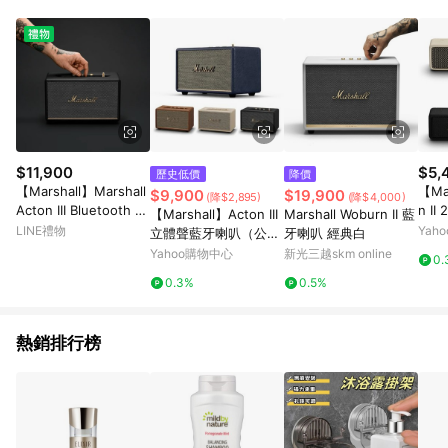
$11,900
$5,
歷史低價
降價
【Marshall】Marshall
【Ma
$9,900
$19,900
(降$2,895)
(降$4,000)
Acton III Bluetooth 三
n I
【Marshall】Acton III
Marshall Woburn II 藍
代藍牙喇叭
音響
LINE禮物
Yah
立體聲藍牙喇叭（公司
牙喇叭 經典白
貨一年保固）
Yahoo購物中心
新光三越skm online
0.
0.3%
0.5%
熱銷排行榜