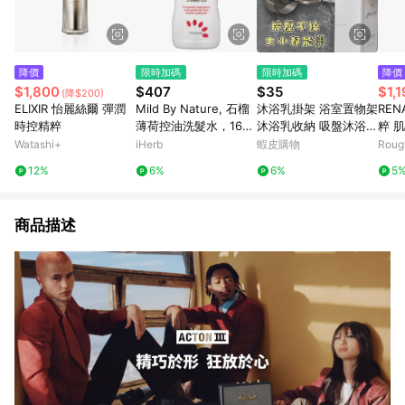
降價
限時加碼
限時加碼
降價
$1,800
$407
$35
$1,
(降$200)
ELIXIR 怡麗絲爾 彈潤
Mild By Nature, 石榴
沐浴乳掛架 浴室置物架
RE
時控精粹
薄荷控油洗髮水，16
沐浴乳收納 吸盤沐浴乳
粹 
液量盎司（473 毫升）
架 沐浴架 牆壁置物架
l
Watashi+
iHerb
蝦皮購物
Roug
洗髮精架 沐浴乳掛勾
12%
6%
6%
5
浴室置物架 瓶口架
商品描述