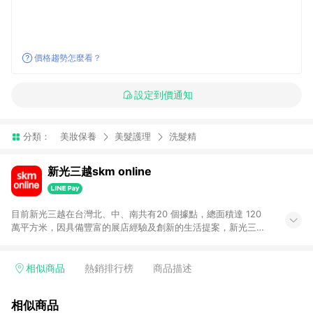
價格趨勢怎麼看？
設定到價通知
分類：
美妝保養
美髮護理
洗髮精
新光三越skm online
目前新光三越在台灣北、中、南共有20 個據點，總面積達 120
萬平方米，因具備豐富的展店經驗及創新的生活提案，新光三越
所到之處皆以獨具特色的各項服務吸引人潮聚集，每年吸引超過
一億人次的顧客造訪。未來，新光三越仍將秉持真心誠意的經營
理念不斷向前邁進，並善盡企業社會責任，為人們帶來更愉悅美
相似商品
熱銷排行榜
商品描述
好的生活體驗。 若透過商家App下單，不符合導購資格。
相似商品