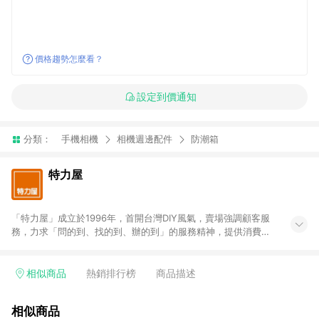
價格趨勢怎麼看？
設定到價通知
分類：
手機相機
相機週邊配件
防潮箱
特力屋
「特力屋」成立於1996年，首開台灣DIY風氣，賣場強調顧客服
務，力求「問的到、找的到、辦的到」的服務精神，提供消費者
全方位居家解決方案。賣場商品區均安排專屬人員，提供消費者
詢問專業建議；商品方面，提供超過3萬多種豐富品項，讓每位顧
客找到居家修繕、佈置或裝潢時所需；另外，在各家分店內規劃
相似商品
熱銷排行榜
商品描述
「居家裝修中心」，依顧客需求量身打造，為消費者辦理客製化
居家專案工程。 「特力屋」針對商品、陳列、服務、系統、流程
相似商品
等各方面進行整合，提升服務質感，期望每一位來店顧客，能輕