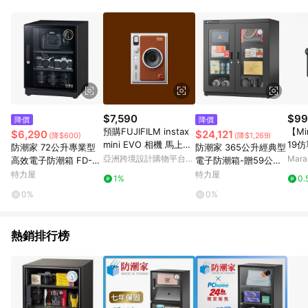
鬆挑選到商品(Simple to choose)、在最短的時間內完成訂購或
結帳流程(Easy to buy)、每次到「特力屋」購物都能得到新的啟
發與靈感(Exciting experience)，同時持續提供消費者居家修繕
最佳解決方案，以創造優質居家環境為首要目標，成為消費者打
造幸福家園時的優先選擇。
$7,590
$99
降價
降價
預購FUJIFILM instax
【Mi
$6,290
$24,121
(降$600)
(降$1,269)
mini EVO 相機 馬上看
19
防潮家 72公升專業型
防潮家 365公升經典型
印相機 - 棕色
- 
亞洲跨境設計購物平台
Mar
高效電子防潮箱 FD-70
電子防潮箱-贈59公升
Pinkoi
EA
防潮箱 D-365C
特力屋
特力屋
1%
0.
0%
0%
熱銷排行榜