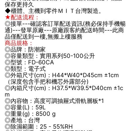
保存更持久
◆櫃體、主機到零件ＭＩＴ台灣製造。
★配送流程：
◎接單---確認客訂單配送資訊(務必保持手機暢
通)---發單原廠---原廠跟客約配送時間---此商
品僅配送到一樓,無搬上樓服務
商品規格：
◎品牌：防潮家
◎容量類型：實用系列50-100公升
◎型號：FD-60CA
◎類型：電子式
◎外箱尺寸(cm)：H44*W40*D45cm ±1cm
（深度包含手把和機芯外露部分)
◎內箱尺寸(cm)：H37.5*W39.5*D40cm ±1c
m
◎內容物：高度可調抽屜式滑軌層板*1
◎容量(L)：59L
◎重量(g)：8500 g
◎產地：台灣
◎除濕範圍：25 - 55%RH