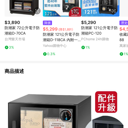
$3,890
$5,290
降價
歷史
防潮家 72公升電子防
防潮家 121公升電子防
$5,299
$4,
(降$1,891)
潮箱D-70CA
潮箱PC-120
防潮家 121公升電子防
收藏
台灣樂天市場
PChome 24h購物
潮箱D-118CA 內附一
88
抽屜式層板
Yahoo購物中心
萬家
3%
1%
0.3%
1
商品描述