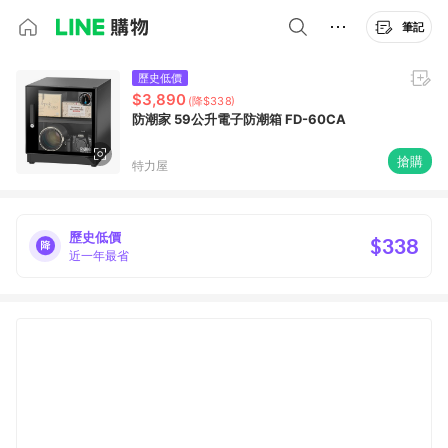
筆記
歷史低價
$3,890
(降$338)
防潮家 59公升電子防潮箱 FD-60CA
搶購
特力屋
歷史低價
$338
近一年最省