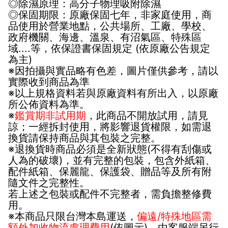
◎除濕原理：高分子物理吸附除濕
◎保固期限：原廠保固七年，非家庭使用，商
品使用於營業地點，公共場所、工廠、學校、
政府機關、海邊、溫泉、有沼氣區、特殊區
域....等，依保證書保固規定 (依原廠公告規定
為主)
※因拍攝與實品略有色差，圖片僅供參考，請以
實際收到商品為準
※以上規格資料若與原廠資料有所出入，以原廠
所公佈資料為準。
※
鑑賞期非試用期
，此商品不開放試用，請見
諒；一經拆封使用，將影響退貨權限，如需退
換貨請保持商品與其包裝之完整。
※退換貨時商品必須是全新狀態(不得有刮傷或
人為的破壞)，並有完整的包裝，包含外紙箱、
配件紙箱、保麗龍、保護袋、贈品等及所有附
隨文件之完整性。
若上述之包裝或配件不完整者，需負擔整修費
用。
※本商品只限台灣本島運送，
偏遠/特殊地區需
額外加收物流處理費用
(依圖示)，由客服端另行