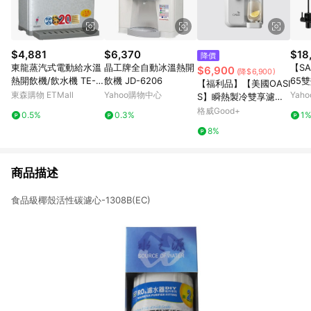
$4,881
$6,370
$18
降價
東龍蒸汽式電動給水溫
晶工牌全自動冰溫熱開
【SA
$6,900
(降$6,900)
熱開飲機/飲水機 TE-1
飲機 JD-6206
65
【福利品】【美國OASI
61AS
花原
東森購物 ETMall
Yahoo購物中心
Yah
S】瞬熱製冷雙享濾淨
飲水機 雙享Bar
格威Good+
0.5%
0.3%
1
8%
商品描述
食品級椰殼活性碳濾心-1308B(EC)