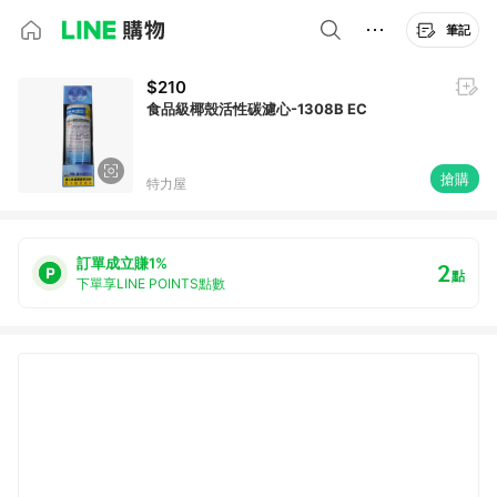
筆記
$210
食品級椰殼活性碳濾心-1308B EC
搶購
特力屋
訂單成立賺1%
2
點
下單享LINE POINTS點數