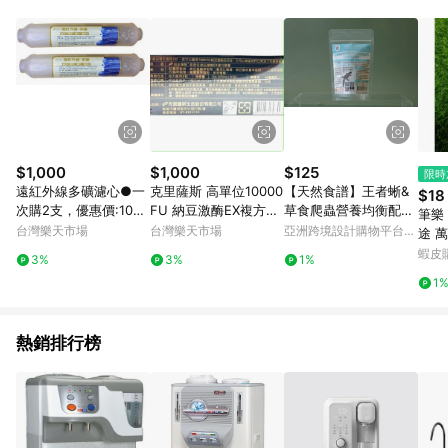
鬆挑選到商品(Simple to choose)、在最短的時間內完成訂購或
結帳流程(Easy to buy)、每次到「特力屋」購物都能得到新的啟
發與靈感(Exciting experience)，同時持續提供消費者居家修繕
最佳解決方案，以創造優質居家環境為首要目標，成為消費者打
造幸福家園時的優先選擇。
$1,000
$1,000
$125
限時
遠紅外線多礦濾心●一
克里薩斯 高單位10000
【天然食譜】王者蜥&
$18
次購2支，優惠價:1000
FU 納豆激酶EX複方膠
草食爬蟲營養均衡配方
筆樂
元●
囊 60粒 | | 山楂 丹蔘
濕式熟成飼料 30g
台灣樂天市場
台灣樂天市場
亞洲跨境設計購物平台
途 萬
橄欖葉
Pinkoi
顏色
蝦皮
3%
3%
1%
1
熱銷排行榜