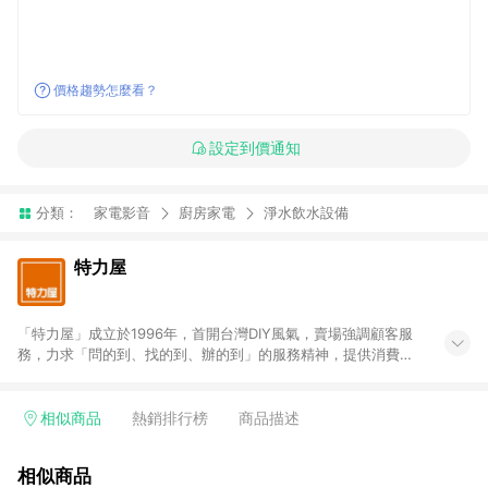
價格趨勢怎麼看？
設定到價通知
分類：
家電影音
廚房家電
淨水飲水設備
特力屋
「特力屋」成立於1996年，首開台灣DIY風氣，賣場強調顧客服
務，力求「問的到、找的到、辦的到」的服務精神，提供消費者
全方位居家解決方案。賣場商品區均安排專屬人員，提供消費者
詢問專業建議；商品方面，提供超過3萬多種豐富品項，讓每位顧
客找到居家修繕、佈置或裝潢時所需；另外，在各家分店內規劃
相似商品
熱銷排行榜
商品描述
「居家裝修中心」，依顧客需求量身打造，為消費者辦理客製化
居家專案工程。 「特力屋」針對商品、陳列、服務、系統、流程
相似商品
等各方面進行整合，提升服務質感，期望每一位來店顧客，能輕