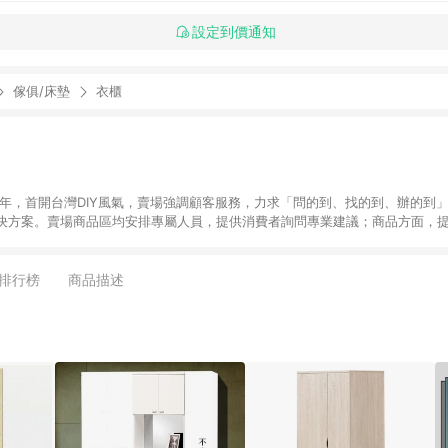
設定到價通知
傢俱/床墊
衣櫃
6年，首開台灣DIY風氣，賣場強調顧客服務，力求「問的到、找的到、辦的到
決方案。賣場商品區均安排專屬人員，提供消費者詢問專業建議；商品方面，提
找到居家修繕、佈置或裝潢時所需；另外，在各家分店內規劃「居家裝修中心
針對商品、陳列、服務、系統、流程等各方面進行整合，提
店顧客，能輕鬆挑選到商品(Simple to choose)、在最短的時間內完成
排行榜
商品描述
、每次到「特力屋」購物都能得到新的啟發與靈感(Exciting experience)，同時
造優質居家環境為首要目標，成為消費者打造幸福家園時的優先選擇。