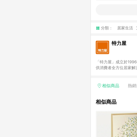
分類：
居家生活
特力屋
「特力屋」成立於199
供消費者全方位居家解
豐富品項，讓每位顧客
身打造，為消費者辦理客製化居家專案工程。 「特力屋」
升服務質感，期望每一位來
相似商品
熱銷
(Easy to buy)
繕最佳解決方案，以創
相似商品