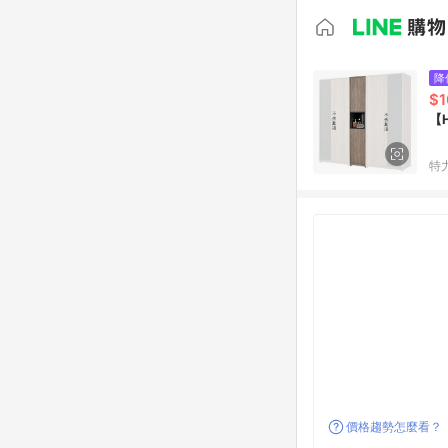
降
$1
【
特
價格趨勢怎麼看？