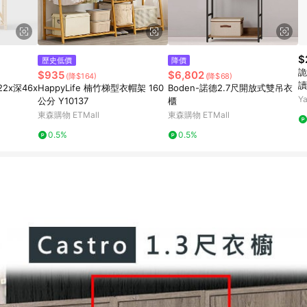
$
歷史低價
降價
詭
$935
$6,802
(降$164)
(降$68)
讀
2x深46x
HappyLife 楠竹梯型衣帽架 160
Boden-諾德2.7尺開放式雙吊衣
Y
公分 Y10137
櫃
東森購物 ETMall
東森購物 ETMall
0.5%
0.5%