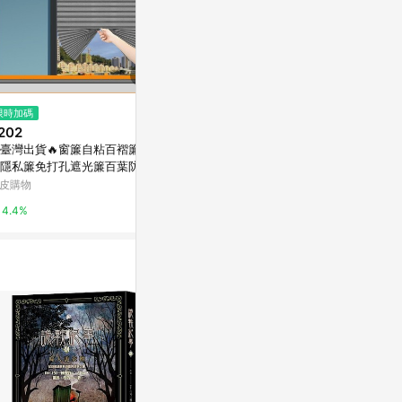
限時加碼
降價
降價
202
$27,150
$10,498
(降$27,067)
(降$
臺灣出貨🔥窗簾自粘百褶簾臥
【Hampton 漢汀堡】希凱5尺推
【Hampto
隱私簾免打孔遮光簾百葉防曬
門衣櫥
多功能玄關鞋
全遮光捲簾/
皮購物
特力屋
特力屋
4.4%
0%
0%