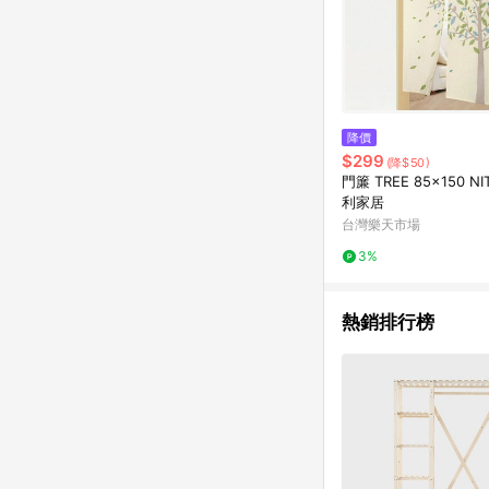
降價
$299
(降$50)
門簾 TREE 85×150 N
利家居
台灣樂天市場
3%
熱銷排行榜