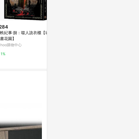
284
$1,990
降價
軼紀事‧捌：噬人詭衣櫃【城邦
【AOTTO】日式簡約置物衣帽架
$65,800
(降
書花園】
開放式衣櫥(HA-007)
直人木業-EL
ahoo購物中心
萬家福線上購物
門衣櫃寬150
櫃(含被櫃)A
特力屋
1%
1%
吊】
0%