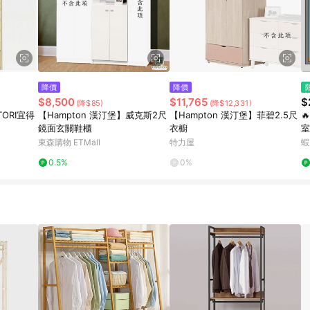
降價
降價
$8,500
$11,765
$
(降$85)
(降$12,331)
ITORI宜得
【Hampton 漢汀堡】威克斯2尺
【Hampton 漢汀堡】菲碧2.5尺

鏡面玄關鞋櫃
衣櫥
室
簾
東森購物 ETMall
特力屋
蝦
0.5%
0%