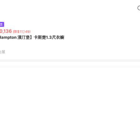
價
0,136
(降$11,149)
Hampton 漢汀堡】卡斯楚1.3尺衣櫥
力屋