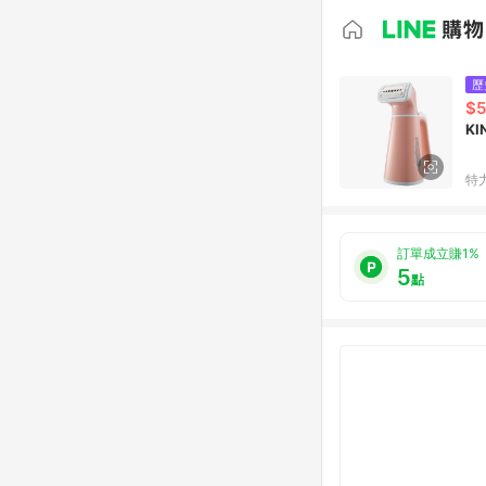
歷
$
K
特
訂單成立賺1%
5
點