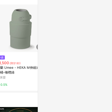
$4,680
降價
降價
Stylies CIBUS寵物智能餵食器
1,500
$219
(降$180)
(降$180
新光三越skm online
蘭 Umee - HEKA M伸縮式尿
日本Imotani LED兩用手電筒/露
桶-橄欖綠
營燈 PF-100
1%
咪愛
達益購
0.5%
2%