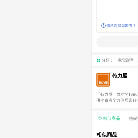
價格趨勢怎麼看？
分類：
家電影音
特力屋
「特力屋」成立於199
供消費者全方位居家解
豐富品項，讓每位顧客
身打造，為消費者辦理客製化居家專案工程。 「特力屋」
升服務質感，期望每一位來
相似商品
熱銷
(Easy to buy)
繕最佳解決方案，以創
相似商品