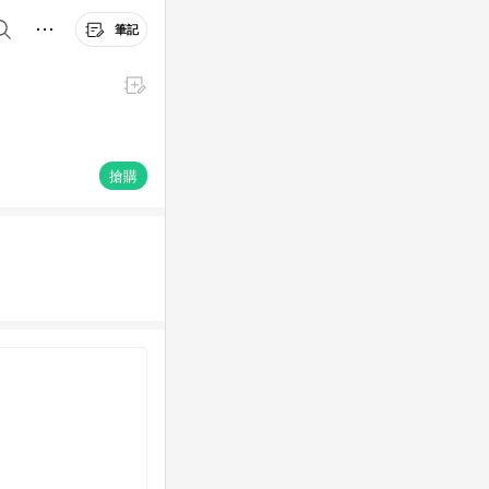
筆記
搶購