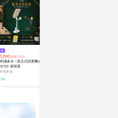
降價
降價
歷史低價
7,290
$28,980
$2,488
(降$1,700)
(降$31,019)
(降$
利浦多合一直立式掛燙機(AIS6
Qrevo Edge 2 Pro白馬王子 熱
飛利浦蒸氣電熨斗
10/10)-新熨星
浪席捲 潔淨之選
飛利浦家電
利浦家電
新光三越skm online
3%
3%
1%