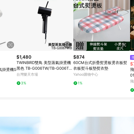
$1,480
$874
TWINBIRD雙鳥 美型蒸氣掛燙機
60CM台式折疊熨燙板燙衣板熨
$
黑色 TB-G006TW/TB-G006TW
衣板熨斗板墊熨衣墊
蒸氣掛燙機S
飛
B
台灣樂天市場
Yahoo購物中心
0
飛
3%
1%