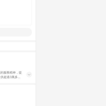
」的服務精神，提
供超過3萬多種
」，依顧客需求量
訂購或結帳流程
持續提供消費者居家修