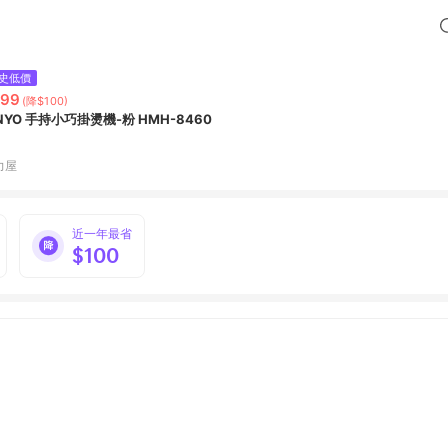
史低價
599
(降$100)
INYO 手持小巧掛燙機-粉 HMH-8460
力屋
近一年最省
$100