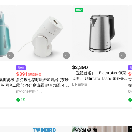
$2,390
降價
［送禮首選］【Electrolux 伊萊
$391
$
(降$809)
克斯】 Ultimate Taste 電茶壺 1.
蒸氣掛燙機
多角度七彩呼吸燈加濕器 (奈米
荷
7L E5EK1-51ST
LINE禮物
粉色 兩色
霧化 多角度出霧 靜音加濕 不凝
布
水珠)(搶購)
myfone網路門市
媽
1%