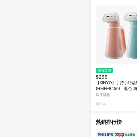
限時加碼
$299
【KINYO】手持小巧
(HMH-8450)｜藍色 
選 HMH-8460
蝦皮購物
0%
熱銷排行榜