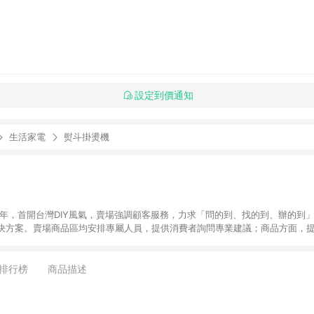
設定到價通知
生活家電
熨斗掛燙機
6年，首開台灣DIY風氣，賣場強調顧客服務，力求「問的到、找的到、辦的到
決方案。賣場商品區均安排專屬人員，提供消費者詢問專業建議；商品方面，提
找到居家修繕、佈置或裝潢時所需；另外，在各家分店內規劃「居家裝修中心
針對商品、陳列、服務、系統、流程等各方面進行整合，提
店顧客，能輕鬆挑選到商品(Simple to choose)、在最短的時間內完成
排行榜
商品描述
、每次到「特力屋」購物都能得到新的啟發與靈感(Exciting experience)，同時
造優質居家環境為首要目標，成為消費者打造幸福家園時的優先選擇。