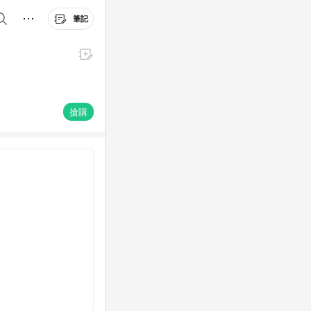
筆記
搶購