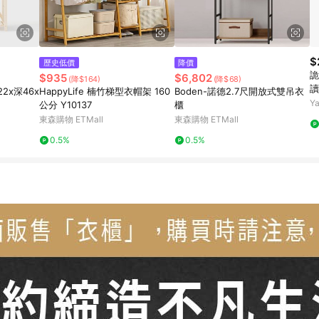
$
歷史低價
降價
詭
$935
$6,802
(降$164)
(降$68)
讀
2x深46x
HappyLife 楠竹梯型衣帽架 160
Boden-諾德2.7尺開放式雙吊衣
Y
公分 Y10137
櫃
東森購物 ETMall
東森購物 ETMall
0.5%
0.5%