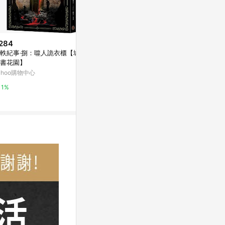
284
$1,990
降價
軼紀事‧捌：噬人詭衣櫃【城邦
【AOTTO】日式簡約置物衣帽架
$65,800
(降
書花園】
開放式衣櫥(HA-007)
直人木業-EL
ahoo購物中心
萬家福線上購物
門衣櫃寬150
櫃(含被櫃)A
特力屋
1%
1%
吊】
0%