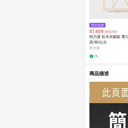
歷史低價
$1,499
(降$789)
特力屋 松木衣櫥架 寬12
高180公分
特力屋
1%
商品描述