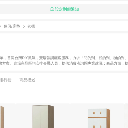
設定到價通知
傢俱/床墊
衣櫃
6年，首開台灣DIY風氣，賣場強調顧客服務，力求「問的到、找的到、辦的到
決方案。賣場商品區均安排專屬人員，提供消費者詢問專業建議；商品方面，提
找到居家修繕、佈置或裝潢時所需；另外，在各家分店內規劃「居家裝修中心
針對商品、陳列、服務、系統、流程等各方面進行整合，提
店顧客，能輕鬆挑選到商品(Simple to choose)、在最短的時間內完成
排行榜
商品描述
、每次到「特力屋」購物都能得到新的啟發與靈感(Exciting experience)，同時
造優質居家環境為首要目標，成為消費者打造幸福家園時的優先選擇。