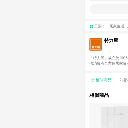
分類：
居家生活
特力屋
「特力屋」成立於199
供消費者全方位居家解
豐富品項，讓每位顧客
身打造，為消費者辦理客製化居家專案工程。 「特力屋」
升服務質感，期望每一位來
相似商品
熱銷
(Easy to buy)
繕最佳解決方案，以創
相似商品