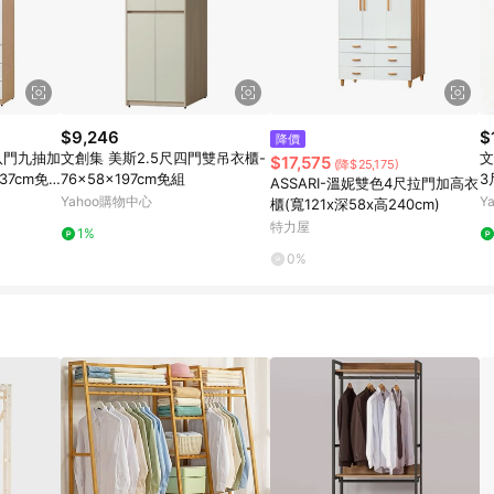
$9,246
$
降價
八門九抽加
文創集 美斯2.5尺四門雙吊衣櫃-
文創
$17,575
(降$25,175)
37cm免
76x58x197cm免組
3
ASSARI-溫妮雙色4尺拉門加高衣
0
Yahoo購物中心
Y
櫃(寬121x深58x高240cm)
特力屋
1%
0%