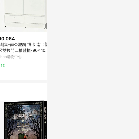
10,064
$10,775
$9,640
集-南亞塑鋼 博卡 南亞塑鋼
文創集 普伊斯2.5尺四門單抽衣
文創集 普伊斯
尺雙拉門二抽鞋櫃-90x40.8x1
櫃(二色可選)-76x55x202cm免
腳衣櫃(二色可選
3.5cm免組
組
m免組
ahoo購物中心
Yahoo購物中心
Yahoo購物中
1%
1%
1%