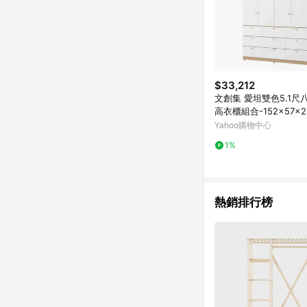
$33,212
文創集 愛坦雙色5.1尺
高衣櫃組合-152x57x2
組
Yahoo購物中心
1%
熱銷排行榜