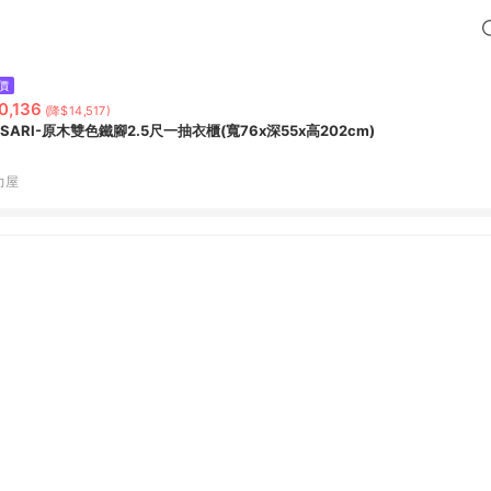
價
0,136
(降$14,517)
SSARI-原木雙色鐵腳2.5尺一抽衣櫃(寬76x深55x高202cm)
力屋