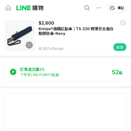
筆記
$2,600
Knirps®德國紅點傘｜TS.220 輕薄安全扁自
動開收傘-Navy
搶購
有.設計uDesign
訂單成立賺2%
52
點
下單享LINE POINTS點數