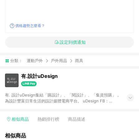
價格趨勢怎麼看？
設定到價通知
分類：
運動戶外
戶外用品
雨具
有.設計uDesign
有. 設計uDesign集結「購設計」、「閱設計」、「集資預購」，
為設計豐富日常生活的設計媒體電商平台。 uDesign FB：
https://bit.ly/31YiW9b uDesign IG：https://goo.gl/aKfdHd
【一般商品贈點規則】 1. 需透過 LINE 購物前往[有. 設計]頁面，
並在同一瀏覽器於24小時內結帳，才具點數回饋資格。 2. 使用以
相似商品
熱銷排行榜
商品描述
下優惠不具返點資格，使用有.設計站內購物金、折價金、通關密
語等不具返點資格。 3. 取消訂單或退貨行為，不具贈點資格。 4.
相似商品
透過 LINE 購物連結到[有. 設計]以外之網站購買之商品不具贈點