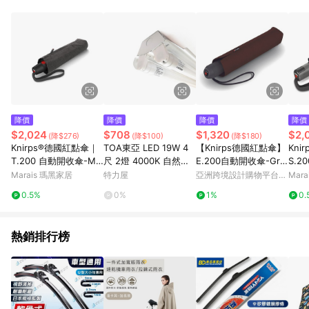
資格。 5. 點數將於出貨後30天後發送。 6. LINE 購物站上之商品
規格、顏色、價位、贈品如與 [有. 設計]商品資訊頁及購物車不
符，以 [有. 設計]購物商品資訊頁及購物車標示為準。 7. 點數紅
包使用規則請以點數紅包活動說明為準。
降價
降價
降價
降價
$2,024
$708
$1,320
$2,
(降$276)
(降$100)
(降$180)
Knirps®德國紅點傘｜
TOA東亞 LED 19W 4
【Knirps德國紅點傘】
Kni
T.200 自動開收傘-Mel
尺 2燈 4000K 自然光
E.200自動開收傘-Gre
S.2
ange Black
全電壓 工事燈 烤漆反
y Brown深棕(灰色握
傘-N
Marais 瑪黑家居
特力屋
亞洲跨境設計購物平台
Mar
射板
把)
Pinkoi
0.5%
0%
1%
0.
熱銷排行榜