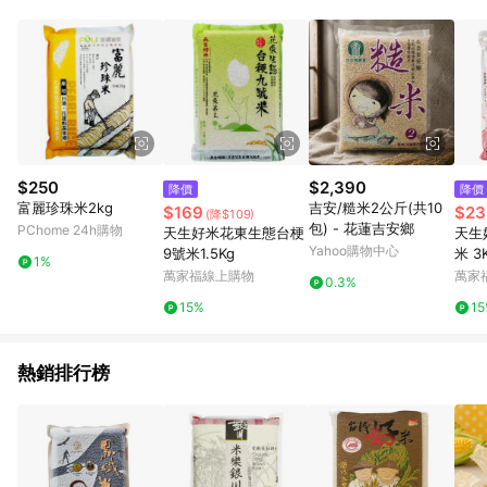
部分指定商品 - 下載軟體、奶粉/副食品、電腦軟體、InComm儲
值點數、點數/禮物卡 [2025/2/16起適用] - 票券全品項
[2026/6/2起適用] 《5》回饋點數的計算將會排除【訂單活動折
扣 (含折價券折扣)】、【P幣扣抵】、【現金積點扣抵】及【訂單
運費】等金額。 《6》符合LINE POINTS回饋資格之訂單將於商
家訂單頁面標示「LINE回饋」，若無此標示則 不符合回饋LINE
POINTS點數資格亦不得使用點數紅包 。 《7》LINE購物設有
「單一商品最高回饋點數」機制 (特殊活動時開放「回饋無上
限」)，以同一訂單中同一商品不論件數計算，並依訂單成立時間
$250
$2,390
降價
降價
當下LINE購物所設定的回饋機制為準。 《8》LINE購物為購物資
富麗珍珠米2kg
吉安/糙米2公斤(共10
$169
$23
(降$109)
訊整合性平台，商品資料更新會有時間差，如顯示之商品規格、
包) - 花蓮吉安鄉
PChome 24h購物
天生好米花東生態台梗
天生
顏色、價位、贈品與PChome 24h購物銷售網頁不符，以銷售網
Yahoo購物中心
9號米1.5Kg
米 3
頁標示為準！
1%
萬家福線上購物
萬家
0.3%
15%
1
熱銷排行榜