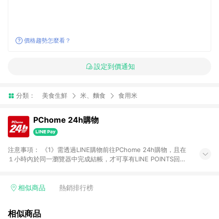
價格趨勢怎麼看？
設定到價通知
分類：
美食生鮮
米、麵食
食用米
PChome 24h購物
注意事項： 《1》需透過LINE購物前往PChome 24h購物，且在
１小時內於同一瀏覽器中完成結帳，才可享有LINE POINTS回饋
資格。 《2》LINE購物點數回饋僅限「PChome 24h購物」商品
(特殊類型商品、企業採購除外)，日本代購、旅遊、票券等商品不
在點數回饋範圍內。 《3》如取消訂單、退貨、購物中登出
相似商品
熱銷排行榜
PChome 24h購物帳號，將無法獲得點數回饋。 《4》如購買以
下類別商品，將無法獲得點數回饋： - 0-1歲奶粉、手機門號商
相似商品
品、票券、訂閱方案、PChome儲值商品、企業專區/企業採購、