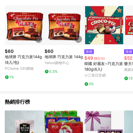
部分指定商品 - 下載軟體、奶粉/副食品、電腦軟體、InComm儲
值點數、點數/禮物卡 [2025/2/16起適用] - 票券全品項
[2026/6/2起適用] 《5》回饋點數的計算將會排除【訂單活動折
扣 (含折價券折扣)】、【P幣扣抵】、【現金積點扣抵】及【訂單
運費】等金額。 《6》符合LINE POINTS回饋資格之訂單將於商
家訂單頁面標示「LINE回饋」，若無此標示則 不符合回饋LINE
POINTS點數資格亦不得使用點數紅包 。 《7》LINE購物設有
「單一商品最高回饋點數」機制 (特殊活動時開放「回饋無上
限」)，以同一訂單中同一商品不論件數計算，並依訂單成立時間
$60
$60
降價
降價
當下LINE購物所設定的回饋機制為準。 《8》LINE購物為購物資
地球牌 巧克力派144g
地球牌 巧克力派 144g
$49
$52
(降$16)
訊整合性平台，商品資料更新會有時間差，如顯示之商品規格、
(8入/包)
Yahoo購物中心
韓國 好麗友~巧克力派
樂天
顏色、價位、贈品與PChome 24h購物銷售網頁不符，以銷售網
PChome 24h購物
180g(6入)
萬家
頁標示為準！
0.3%
小三美日官網
1%
1
2%
熱銷排行榜