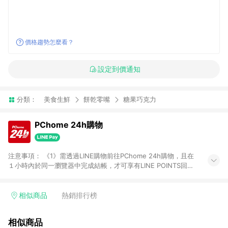
價格趨勢怎麼看？
設定到價通知
分類：
美食生鮮
餅乾零嘴
糖果巧克力
PChome 24h購物
注意事項： 《1》需透過LINE購物前往PChome 24h購物，且在
１小時內於同一瀏覽器中完成結帳，才可享有LINE POINTS回饋
資格。 《2》LINE購物點數回饋僅限「PChome 24h購物」商品
(特殊類型商品、企業採購除外)，日本代購、旅遊、票券等商品不
在點數回饋範圍內。 《3》如取消訂單、退貨、購物中登出
相似商品
熱銷排行榜
PChome 24h購物帳號，將無法獲得點數回饋。 《4》如購買以
下類別商品，將無法獲得點數回饋： - 0-1歲奶粉、手機門號商
相似商品
品、票券、訂閱方案、PChome儲值商品、企業專區/企業採購、