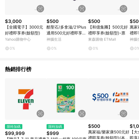
家訂單頁面標示「LINE回饋」，若無此標示則 不符合回饋LINE
POINTS點數資格亦不得使用點數紅包 。 《7》LINE購物設有
「單一商品最高回饋點數」機制 (特殊活動時開放「回饋無上
限」)，以同一訂單中同一商品不論件數計算，並依訂單成立時間
$3,000
$500
$500
$50
當下LINE購物所設定的回饋機制為準。 《8》LINE購物為購物資
【全國電子】3000元
酷聖石/多拿滋/21Plus
【和億集團】500元好
萬家
訊整合性平台，商品資料更新會有時間差，如顯示之商品規格、
好禮即享券(餘額型)
通用500元好禮即享券
禮即享券(餘額型)-票
禮即
顏色、價位、贈品與PChome 24h購物銷售網頁不符，以銷售網
(餘額型)
無法
Yahoo購物中心
神腦生活
東森購物 ETMall
神腦
頁標示為準！
0%
0%
0%
0
熱銷排行榜
$500
$1,
限時加碼
限時加碼
萬家福/樂家康500元好
【大
$99,999
$999
禮即享券(餘額型)(本券
即享