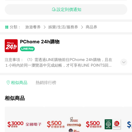
設定到價通知
分類：
旅遊餐券
娛樂/生活/服務券
商品券
PChome 24h購物
注意事項： 《1》需透過LINE購物前往PChome 24h購物，且在
１小時內於同一瀏覽器中完成結帳，才可享有LINE POINTS回饋
資格。 《2》LINE購物點數回饋僅限「PChome 24h購物」商品
(特殊類型商品、企業採購除外)，日本代購、旅遊、票券等商品不
在點數回饋範圍內。 《3》如取消訂單、退貨、購物中登出
相似商品
熱銷排行榜
PChome 24h購物帳號，將無法獲得點數回饋。 《4》如購買以
下類別商品，將無法獲得點數回饋： - 0-1歲奶粉、手機門號商
相似商品
品、票券、訂閱方案、PChome儲值商品、企業專區/企業採購、
部分指定商品 - 下載軟體、奶粉/副食品、電腦軟體、InComm儲
值點數、點數/禮物卡 [2025/2/16起適用] - 票券全品項
[2026/6/2起適用] 《5》回饋點數的計算將會排除【訂單活動折
扣 (含折價券折扣)】、【P幣扣抵】、【現金積點扣抵】及【訂單
運費】等金額。 《6》符合LINE POINTS回饋資格之訂單將於商