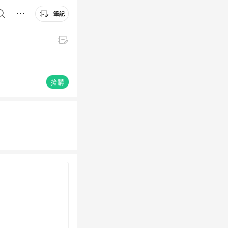
筆記
搶購