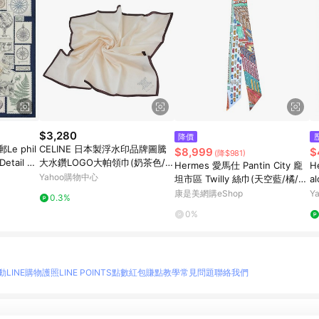
$3,280
降價
e phil
CELINE 日本製浮水印品牌圖騰
$8,999
$
(降$981)
Detail sc
大水鑽LOGO大帕領巾(奶茶色/咖
Hermes 愛馬仕 Pantin City 龐
H
45cm）
啡邊/58CM)
Yahoo購物中心
坦市區 Twilly 絲巾(天空藍/橘/
a
綠)_廠商直送
絲
康是美網購eShop
Y
0.3%
0%
動
LINE購物護照
LINE POINTS點數紅包
賺點教學
常見問題
聯絡我們