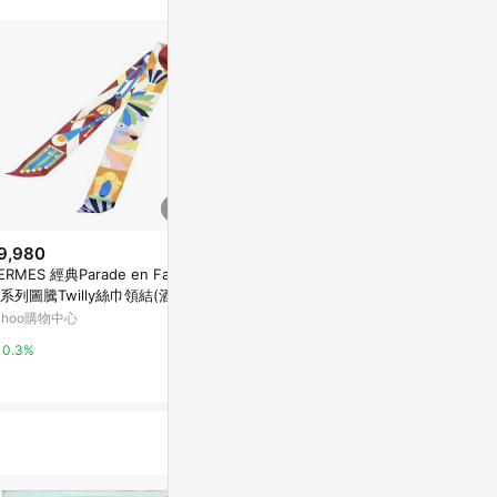
不論件數計算，
品資料更新會有
為準！
9,980
$17,500
$5,980
ERMES 經典Parade en Fanfa
Hermes 愛馬仕Springs Springs
HERMES 愛
e系列圖騰Twilly絲巾領結(酒紅/
Baguette法國榮譽軍團雙色條紋
【二手名牌BR
色)
編繩Twilly絲巾(玫瑰/藍/黑)
ahoo購物中心
Yahoo購物中心
Yahoo購物中
0.3%
0.3%
0%