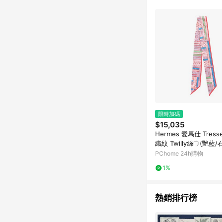
購物設有「單一商品最
並依訂單成立時間當下L
時間差，如顯示之商品規
限時加碼
$15,035
Hermes 愛馬仕 Tress
織紋 Twilly絲巾(艷藍
魚粉)
PChome 24h購物
1%
熱銷排行榜