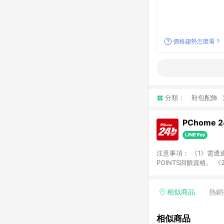
價格趨勢怎麼看？
分類：
鞋包配飾
PChome 
注意事項： 《1》需透過
POINTS回饋資格。 
購、旅遊、票券等商品不
獲得點數回饋。 《4》
PChome儲值商品、
相似商品
熱銷
數/禮物卡 [2025/2
價券折扣)】、【P幣扣
相似商品
商家訂單頁面標示「LIN