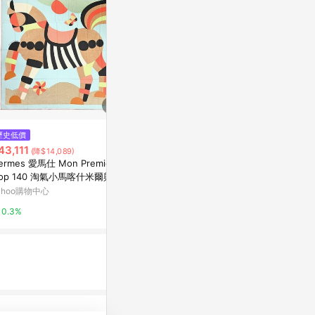
$949
歷史低價
降價
FENDI ,DIOR 
43,111
$5,380
(降$14,089)
(降$531)
字母LOGO帕
ermes 愛馬仕 Mon Premier G
HERMES 愛馬仕Petit h創意小羊
Yahoo購物中
lop 140 淘氣小馬喀什米爾與真
皮創可貼/OK蹦 (一組三入)(兩色
混紡方巾(冰川藍/珊瑚紅/黑)
任選)
ahoo購物中心
Yahoo購物中心
0.3%
0.3%
0.3%