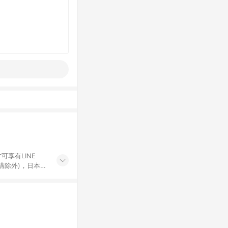
可享有LINE
採購除外)，日本代
物帳號，將無法
票券、訂閱方案、
mm儲值點數、點
單活動折扣 (含折
回饋資格之訂單將於
。 《7》LINE