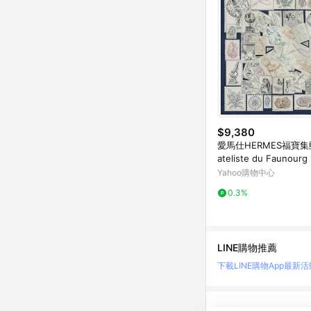
$9,380
愛馬仕HERMES福寶集郵L
ateliste du Faunourg 
arf絲巾/方巾（45cm*
Yahoo購物中心
0.3%
LINE購物推薦
下載LINE購物App
最新活