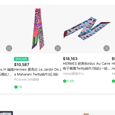
高回饋點數」機制 (特殊活動時開放「回饋無上限」)，以同一訂單中同一商品
INE購物所設定的回饋機制為準。 《8》LINE購物為購物資訊整合性平台，商
格、顏色、價位、贈品與PChome 24h購物銷售網頁不符，以銷售網頁標示
$18,163
$
限時加碼
HERMES 經典Bolduc Au Carre
H
$10,587
格子圖騰Twilly絲巾/領結(一組-
r
es H 編織
Hermes 愛馬仕 Le Jardin De L
藍色)
黃
Yahoo購物中心
Y
/石榴紅/鮭
a Maharani Twilly絲巾(紅/綠)
PChome 24h購物
0.3%
1%