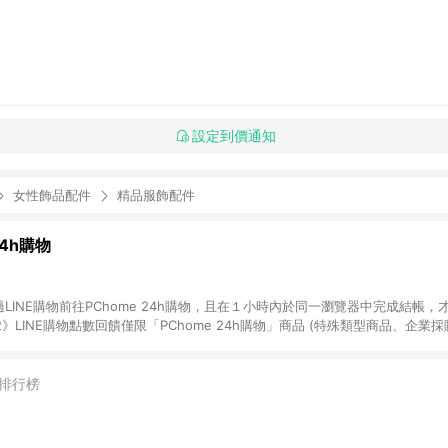
設定到價通知
女性飾品配件
精品服飾配件
24h購物
LINE購物前往PChome 24h購物，且在１小時內於同一瀏覽器中完成結帳，才
《2》LINE購物點數回饋僅限「PChome 24h購物」商品 (特殊類型商品、企業
在點數回饋範圍內。 《3》如取消訂單、退貨、購物中登出PChome 24h購
如購買以下類別商品，將無法獲得點數回饋： - 0-1歲奶粉、手機門號商品、
企業專區/企業採購、部分指定商品 - 下載軟體、奶粉/副食品、電腦軟體、InCo
排行榜
/16起適用] - 票券全品項 [2026/6/2起適用] 《5》回饋點數的計算將會排除【訂
抵】、【現金積點扣抵】及【訂單運費】等金額。 《6》符合LINE POINTS
E回饋」，若無此標示則 不符合回饋LINE POINTS點數資格亦不得使用點數紅包 