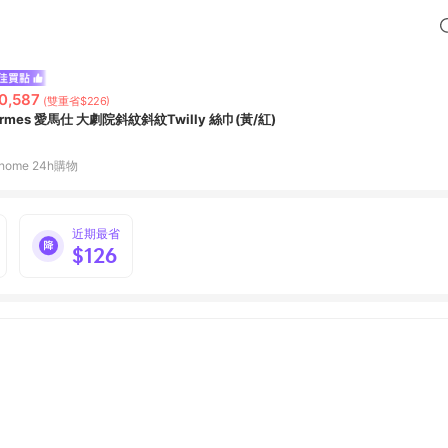
0,587
(雙重省$226)
rmes 愛馬仕 大劇院斜紋斜紋Twilly 絲巾(黃/紅)
home 24h購物
近期最省
$126