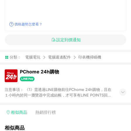
價格趨勢怎麼看？
設定到價通知
分類：
電腦電玩
電腦週邊配件
印表機掃瞄機
PChome 24h購物
注意事項： 《1》需透過LINE購物前往PChome 24h購物，且在
１小時內於同一瀏覽器中完成結帳，才可享有LINE POINTS回饋
資格。 《2》LINE購物點數回饋僅限「PChome 24h購物」商品
(特殊類型商品、企業採購除外)，日本代購、旅遊、票券等商品不
在點數回饋範圍內。 《3》如取消訂單、退貨、購物中登出
相似商品
熱銷排行榜
PChome 24h購物帳號，將無法獲得點數回饋。 《4》如購買以
下類別商品，將無法獲得點數回饋： - 0-1歲奶粉、手機門號商
相似商品
品、票券、訂閱方案、PChome儲值商品、企業專區/企業採購、