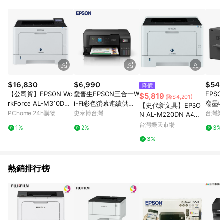
部分指定商品 - 下載軟體、奶粉/副食品、電腦軟體、InComm儲
值點數、點數/禮物卡 [2025/2/16起適用] - 票券全品項
[2026/6/2起適用] 《5》回饋點數的計算將會排除【訂單活動折
扣 (含折價券折扣)】、【P幣扣抵】、【現金積點扣抵】及【訂單
運費】等金額。 《6》符合LINE POINTS回饋資格之訂單將於商
家訂單頁面標示「LINE回饋」，若無此標示則 不符合回饋LINE
POINTS點數資格亦不得使用點數紅包 。 《7》LINE購物設有
「單一商品最高回饋點數」機制 (特殊活動時開放「回饋無上
限」)，以同一訂單中同一商品不論件數計算，並依訂單成立時間
$16,830
$6,990
$54
降價
當下LINE購物所設定的回饋機制為準。 《8》LINE購物為購物資
【公司貨】EPSON Wo
愛普生EPSON三合一W
EPS
$5,819
(降$4,201)
訊整合性平台，商品資料更新會有時間差，如顯示之商品規格、
rkForce AL-M310DN
i-Fi彩色螢幕連續供墨
廢墨
【史代新文具】EPSO
顏色、價位、贈品與PChome 24h購物銷售網頁不符，以銷售網
高速列印 雙面 黑白雷
複合機/L3560
PChome 24h購物
史泰博台灣
台灣
N AL-M220DN A4黑
頁標示為準！
射 印表機 +S110080碳
白商用雷射網路印表機
台灣樂天市場
1%
2%
3
粉二支
3%
熱銷排行榜