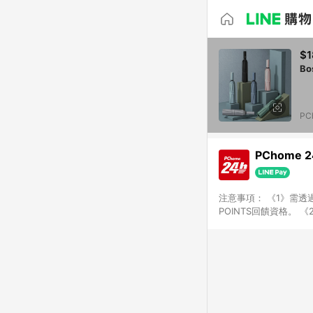
$1
B
PC
PChome 
注意事項： 《1》需透過
POINTS回饋資格。 
購、旅遊、票券等商品不
獲得點數回饋。 《4》
PChome儲值商品、
數/禮物卡 [2025/2
價券折扣)】、【P幣扣
商家訂單頁面標示「LIN
購物設有「單一商品最