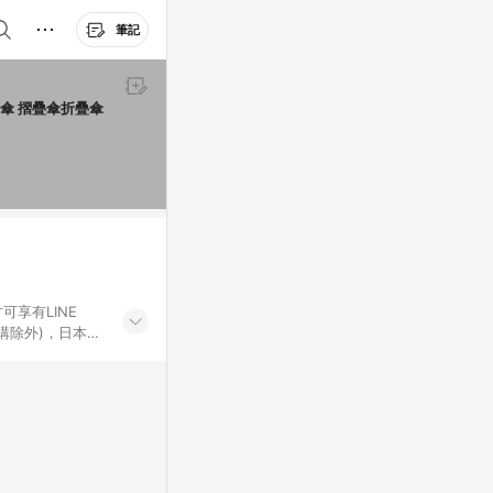
筆記
動傘 摺疊傘折疊傘
可享有LINE
採購除外)，日本代
物帳號，將無法
票券、訂閱方案、
mm儲值點數、點
單活動折扣 (含折
回饋資格之訂單將於
。 《7》LINE
不論件數計算，