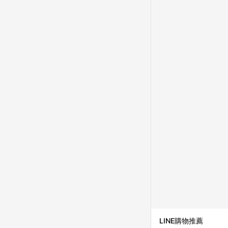
並依訂單成立時間當下L
時間差，如顯示之商品規
LINE購物推薦