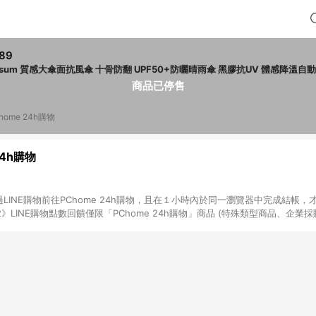
89
osum 質感大傘面抗風傘 十骨防翻 UPF50+防曬晴雨傘 黑膠抗UV 體感降溫自
商品已停售
home 24h購物
24h購物
LINE購物前往PChome 24h購物，且在１小時內於同一瀏覽器中完成結帳，才
《2》LINE購物點數回饋僅限「PChome 24h購物」商品 (特殊類型商品、企業
在點數回饋範圍內。 《3》如取消訂單、退貨、購物中登出PChome 24h購
如購買以下類別商品，將無法獲得點數回饋： - 0-1歲奶粉、手機門號商品、
企業專區/企業採購、部分指定商品 - 下載軟體、奶粉/副食品、電腦軟體、InCo
/16起適用] - 票券全品項 [2026/6/2起適用] 《5》回饋點數的計算將會排除【訂
抵】、【現金積點扣抵】及【訂單運費】等金額。 《6》符合LINE POINTS
E回饋」，若無此標示則 不符合回饋LINE POINTS點數資格亦不得使用點數紅包 
高回饋點數」機制 (特殊活動時開放「回饋無上限」)，以同一訂單中同一商品