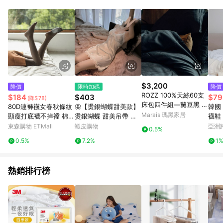
單、退貨、退款或購物中登出東森購物ETMall，將無法獲得點數
回饋。 5. 點數回饋會扣除所有折扣優惠後之最終發票金額計算，
實際回饋請依LINE購物通知為主。 6. 訂單如有使用東森購物
ETMall站內之折扣優惠(包含但不限於東森幣、樂透金、東森現金
券等)，不具點數回饋資格。詳細請依東森購物ETMall之結帳頁面
顯示為準。 7. LINE購物設有「單一商品最高回饋點數」機制(特
殊活動時開放「回饋無上限」)，以同一訂單中同一商品不論件數
計算，並依訂單成立時間當下LINE購物所設定的回饋機制為準。
8. LINE購物為購物資訊整合性平台，商品資料更新會有時間差，
$3,200
降價
限時加碼
降價
如顯示之商品規格、顏色、價位、贈品與東森購物ETMall銷售網
ROZZ 100%天絲60支
$184
$403
$79
(降$78)
頁不符，以銷售網頁標示為準。 9. 若有贈點爭議，請務必於訂單
床包四件組—黧豆黑 -
80D連褲襪女春秋條紋
🦋【燙銀蝴蝶甜美款】
韓國 
日期+180天以內至LINE購物客服洽詢；若超過180天(含)以上進
標準雙人
Marais 瑪黑家居
顯瘦打底襪不掉襠 棉底
燙銀蝴蝶 甜美吊帶 睡
行申訴，恕無法贈點回饋。 10. 部分點數紅包僅限指定商品使
美腿襪子女麻咖啡日系
裙帶胸墊 性感純欲 睡
東森購物 ETMall
蝦皮購物
亞洲
用，或不適用於無回饋商品。各點數紅包之適用商品與使用條件
0.5%
衣女 夏季冰絲綢 薄款
Pinko
請依點數紅包頁面規則為準。
0.5%
7.2%
1
家居服 睡衣裙 居家服
戰袍
熱銷排行榜