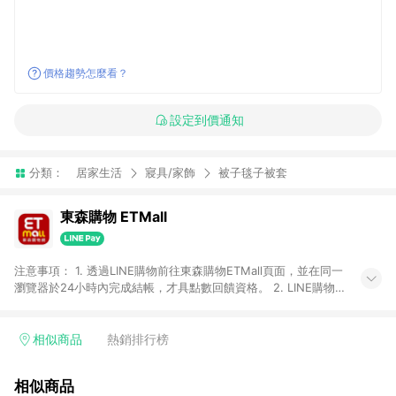
價格趨勢怎麼看？
設定到價通知
分類：
居家生活
寢具/家飾
被子毯子被套
東森購物 ETMall
注意事項： 1. 透過LINE購物前往東森購物ETMall頁面，並在同一
瀏覽器於24小時內完成結帳，才具點數回饋資格。 2. LINE購物
點數回饋僅限「東森購物ETMall」商品，購買不具返點類別的商
品，以及使用網連通會員、企業福委會員等身份結帳成立之訂
單，皆不在點數回饋範圍內。 3. 如購買以下類別商品，將無法獲
相似商品
熱銷排行榜
得點數回饋：旅遊/住宿券、餐票券、手錶、精品、珠寶、
APPLE、愛買、虛擬點數卡、悠遊卡、一卡通、icash愛金卡、環
相似商品
球嚴選、商城、專案商品、「草莓網」全館商品。 4. 如取消訂