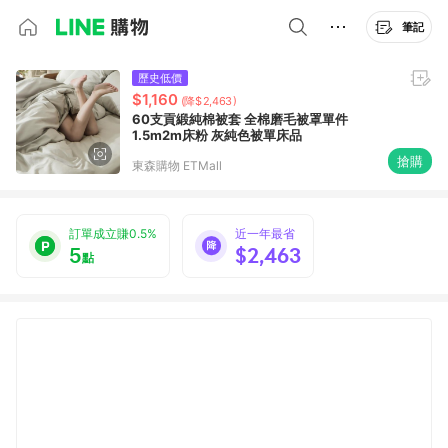
筆記
歷史低價
$1,160
(降$2,463)
60支貢緞純棉被套 全棉磨毛被罩單件
1.5m2m床粉 灰純色被單床品
搶購
東森購物 ETMall
訂單成立賺0.5%
近一年最省
5
$2,463
點