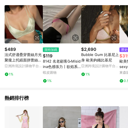
單、退貨、退款或購物中登出東森購物ETMall，將無法獲得點數
回饋。 5. 點數回饋會扣除所有折扣優惠後之最終發票金額計算，
實際回饋請依LINE購物通知為主。 6. 訂單如有使用東森購物
ETMall站內之折扣優惠(包含但不限於東森幣、樂透金、東森現金
券等)，不具點數回饋資格。詳細請依東森購物ETMall之結帳頁面
顯示為準。 7. LINE購物設有「單一商品最高回饋點數」機制(特
殊活動時開放「回饋無上限」)，以同一訂單中同一商品不論件數
計算，並依訂單成立時間當下LINE購物所設定的回饋機制為準。
8. LINE購物為購物資訊整合性平台，商品資料更新會有時間差，
$489
$2,690
限時加碼
歷史
如顯示之商品規格、顏色、價位、贈品與東森購物ETMall銷售網
法式舒適疊穿蕾絲月光
Bubble Gum 比基尼上
$119
$31
頁不符，以銷售網頁標示為準。 9. 若有贈點爭議，請務必於訂單
聚攏上托緞面拼蕾絲聚
身 歐美鉤織比基尼
8142 名老顧客🥳Misid
歐美
日期+180天以內至LINE購物客服洽詢；若超過180天(含)以上進
攏內衣女小胸顯大文胸
亞洲跨境設計購物平台
亞洲跨境設計購物平台
ina色感張力丨欲焰系
sexy
行申訴，恕無法贈點回饋。 10. 部分點數紅包僅限指定商品使
Pinkoi
Pinkoi
列*撞色性感純欲蕾絲
ss m
蝦皮購物
東森購
用，或不適用於無回饋商品。各點數紅包之適用商品與使用條件
1%
1%
穿搭女士內褲QBKH
請依點數紅包頁面規則為準。
1%
0.
熱銷排行榜