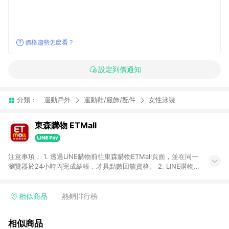
價格趨勢怎麼看？
設定到價通知
分類：
運動戶外
運動鞋/服飾/配件
女性泳裝
東森購物 ETMall
注意事項： 1. 透過LINE購物前往東森購物ETMall頁面，並在同一
瀏覽器於24小時內完成結帳，才具點數回饋資格。 2. LINE購物
點數回饋僅限「東森購物ETMall」商品，購買不具返點類別的商
品，以及使用網連通會員、企業福委會員等身份結帳成立之訂
單，皆不在點數回饋範圍內。 3. 如購買以下類別商品，將無法獲
相似商品
熱銷排行榜
得點數回饋：旅遊/住宿券、餐票券、手錶、精品、珠寶、
APPLE、愛買、虛擬點數卡、悠遊卡、一卡通、icash愛金卡、環
相似商品
球嚴選、商城、專案商品、「草莓網」全館商品。 4. 如取消訂