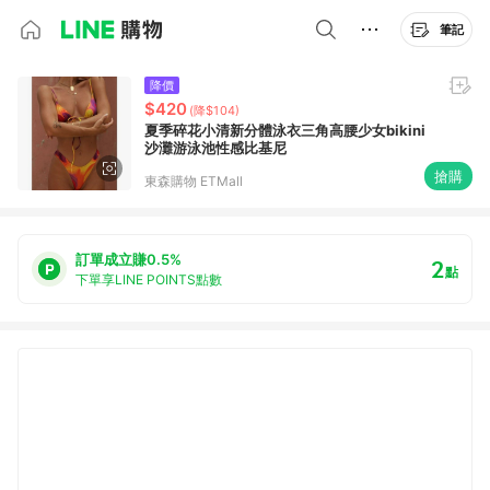
筆記
降價
$420
(降$104)
夏季碎花小清新分體泳衣三角高腰少女bikini
沙灘游泳池性感比基尼
搶購
東森購物 ETMall
訂單成立賺0.5%
2
點
下單享LINE POINTS點數