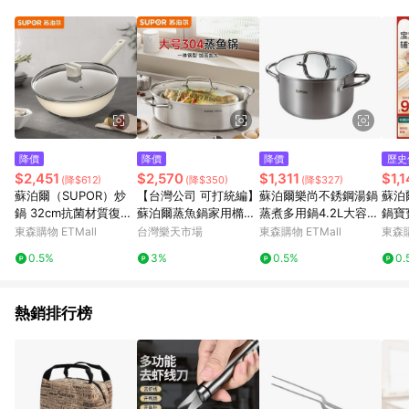
單、退貨、退款或購物中登出東森購物ETMall，將無法獲得點數
回饋。 5. 點數回饋會扣除所有折扣優惠後之最終發票金額計算，
實際回饋請依LINE購物通知為主。 6. 訂單如有使用東森購物
ETMall站內之折扣優惠(包含但不限於東森幣、樂透金、東森現金
券等)，不具點數回饋資格。詳細請依東森購物ETMall之結帳頁面
顯示為準。 7. LINE購物設有「單一商品最高回饋點數」機制(特
殊活動時開放「回饋無上限」)，以同一訂單中同一商品不論件數
計算，並依訂單成立時間當下LINE購物所設定的回饋機制為準。
8. LINE購物為購物資訊整合性平台，商品資料更新會有時間差，
降價
降價
降價
歷史
如顯示之商品規格、顏色、價位、贈品與東森購物ETMall銷售網
$2,451
$2,570
$1,311
$1,1
(降$612)
(降$350)
(降$327)
頁不符，以銷售網頁標示為準。 9. 若有贈點爭議，請務必於訂單
蘇泊爾（SUPOR）炒
【台灣公司 可打統編】
蘇泊爾樂尚不銹鋼湯鍋
蘇泊
日期+180天以內至LINE購物客服洽詢；若超過180天(含)以上進
鍋 32cm抗菌材質復合
蘇泊爾蒸魚鍋家用橢圓
蒸煮多用鍋4.2L大容量
鍋寶
行申訴，恕無法贈點回饋。 10. 部分點數紅包僅限指定商品使
底不粘炒鍋帶鍋蓋VC3
蒸鍋蒸籠304不銹鋼大
一鍋多用湯鍋VT22WA
一體
東森購物 ETMall
台灣樂天市場
東森購物 ETMall
東森購
用，或不適用於無回饋商品。各點數紅包之適用商品與使用條件
2SP05
容量蒸魚專用鍋大號
S0
請依點數紅包頁面規則為準。
0.5%
3%
0.5%
0.
熱銷排行榜