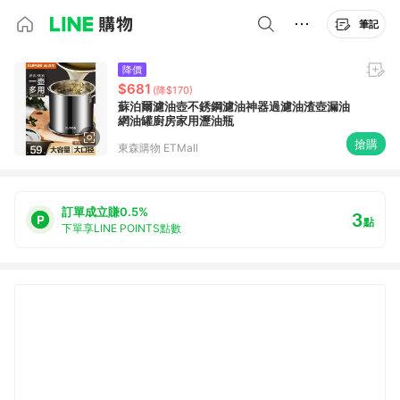
筆記
降價
$681
(降$170)
蘇泊爾濾油壺不銹鋼濾油神器過濾油渣壺漏油
網油罐廚房家用瀝油瓶
搶購
東森購物 ETMall
訂單成立賺0.5%
3
點
下單享LINE POINTS點數