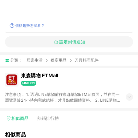
價格趨勢怎麼看？
設定到價通知
分類：
居家生活
餐廚用品
刀具料理配件
東森購物 ETMall
注意事項： 1. 透過LINE購物前往東森購物ETMall頁面，並在同一
瀏覽器於24小時內完成結帳，才具點數回饋資格。 2. LINE購物
點數回饋僅限「東森購物ETMall」商品，購買不具返點類別的商
品，以及使用網連通會員、企業福委會員等身份結帳成立之訂
單，皆不在點數回饋範圍內。 3. 如購買以下類別商品，將無法獲
相似商品
熱銷排行榜
得點數回饋：旅遊/住宿券、餐票券、手錶、精品、珠寶、
APPLE、愛買、虛擬點數卡、悠遊卡、一卡通、icash愛金卡、環
相似商品
球嚴選、商城、專案商品、「草莓網」全館商品。 4. 如取消訂