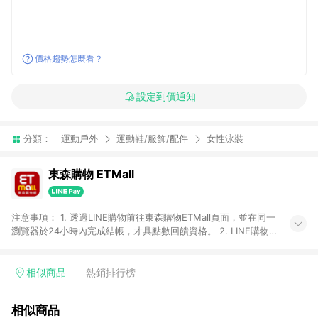
價格趨勢怎麼看？
設定到價通知
分類：
運動戶外
運動鞋/服飾/配件
女性泳裝
東森購物 ETMall
注意事項： 1. 透過LINE購物前往東森購物ETMall頁面，並在同一
瀏覽器於24小時內完成結帳，才具點數回饋資格。 2. LINE購物
點數回饋僅限「東森購物ETMall」商品，購買不具返點類別的商
品，以及使用網連通會員、企業福委會員等身份結帳成立之訂
單，皆不在點數回饋範圍內。 3. 如購買以下類別商品，將無法獲
相似商品
熱銷排行榜
得點數回饋：旅遊/住宿券、餐票券、手錶、精品、珠寶、
APPLE、愛買、虛擬點數卡、悠遊卡、一卡通、icash愛金卡、環
相似商品
球嚴選、商城、專案商品、「草莓網」全館商品。 4. 如取消訂