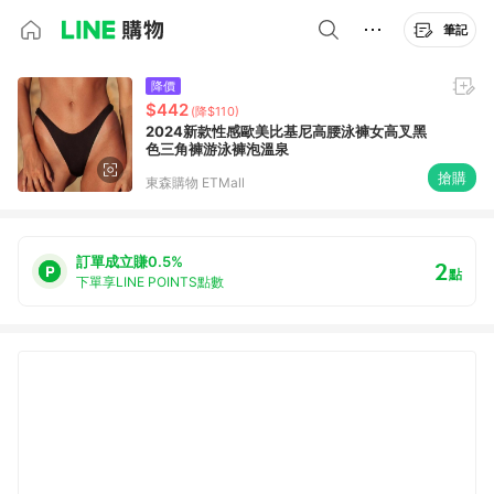
筆記
降價
$442
(降$110)
2024新款性感歐美比基尼高腰泳褲女高叉黑
色三角褲游泳褲泡溫泉
搶購
東森購物 ETMall
訂單成立賺0.5%
2
點
下單享LINE POINTS點數