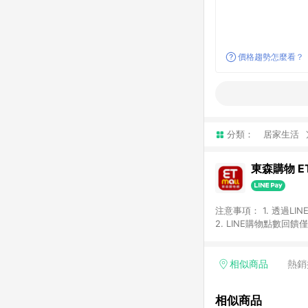
價格趨勢怎麼看？
分類：
居家生活
東森購物 ET
注意事項： 1. 透過L
2. LINE購物點數
等身份結帳成立之訂單，
券、手錶、精品、珠寶、
「草莓網」全館商品。 
相似商品
熱銷
饋會扣除所有折扣優惠後
內之折扣優惠(包含但不
相似商品
面顯示為準。 7. L