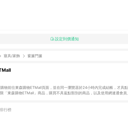
設定到價通知
寢具/家飾
窗簾門簾
Mall
INE購物前往東森購物ETMall頁面，並在同一瀏覽器於24小時內完成結帳，才具
回饋僅限「東森購物ETMall」商品，購買不具返點類別的商品，以及使用網連通會
皆不在點數回饋範圍內。 3. 如購買以下類別商品，將無法獲得點數回饋：旅
APPLE、愛買、虛擬點數卡、悠遊卡、一卡通、icash愛金卡、環球嚴選、
4. 如取消訂單、退貨、退款或購物中登出東森購物ETMall，將無法獲得點數回饋
排行榜
之最終發票金額計算，實際回饋請依LINE購物通知為主。 6. 訂單如有使用東森購
限於東森幣、樂透金、東森現金券等)，不具點數回饋資格。詳細請依東森購物ET
INE購物設有「單一商品最高回饋點數」機制(特殊活動時開放「回饋無上限」)，