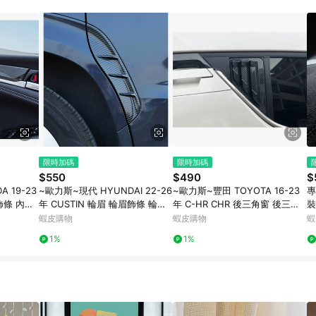
訂單成立時間當下LINE購物所設定的回饋機制為準。 8. LINE購物為購物資
，如顯示之商品規格、顏色、價位、贈品與東森購物ETMall銷售網頁不符，以
，請務必於訂單日期+180天以內至LINE購物客服洽詢；若超過180天(含)以上
部分點數紅包僅限指定商品使用，或不適用於無回饋商品。各點數紅包之適用商品與
限時加碼
限時加碼
$550
$490
$
 19-23
~歐力斯~現代 HYUNDAI 22-26
~歐力斯~豐田 TOYOTA 16-23
專
飾條 內門
年 CUSTIN 輪眉 輪眉飾條 輪眉
年 C-HR CHR 後三角窗 後三角
裝飾配 
拉絲
飾板 輪框防刮飾板 碳纖維紋 電
窗飾板 三角窗 後窗飾板 百葉窗
墊
蝦皮購物
蝦皮購物
蝦
鍍銀
碳纖維紋
1%
1%