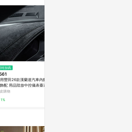
訊整合性平台，商
銷售網頁標示為
進行申訴，恕無法
使用條件請依點數
限時加碼
限時加碼
限時加碼
561
$13
$1,200
用豐田26款漢蘭達汽車內飾改
在地出貨🥇摩託車掛鈎電動車置
~歐力斯~現代 H
用品陸放中控儀表臺避光
物盒掛鈎改裝儲物懸掛鈎多功能
年 Tucson
🛒免運
掛鈎車鎖掛鈎 YKCV
板 後遮物簾 
皮購物
蝦皮購物
蝦皮購物
1%
8%
1%