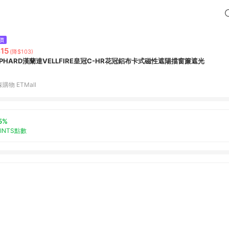
價
15
(降$103)
LPHARD漢蘭達VELLFIRE皇冠C-HR花冠鋁布卡式磁性遮陽擋窗簾遮光
購物 ETMall
5%
OINTS點數