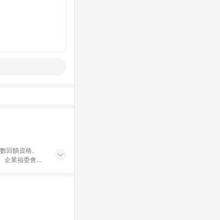
點數回饋資格。
員、企業福委會員
遊/住宿券、餐票
商城、專案商品、
。 5. 點數回
物ETMall站
Mall之結帳頁
以同一訂單中同一