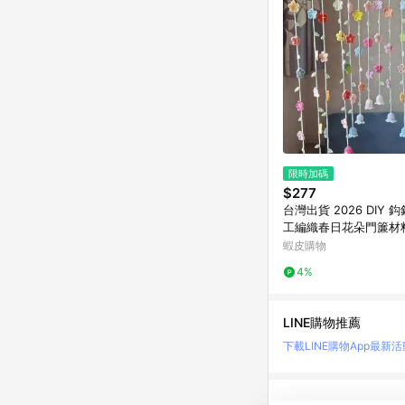
限時加碼
$277
台灣出貨 2026 DIY 
工編織春日花朵門簾材
編織鉤針毛線門簾春日
蝦皮購物
材
4%
LINE購物推薦
下載LINE購物App
最新活