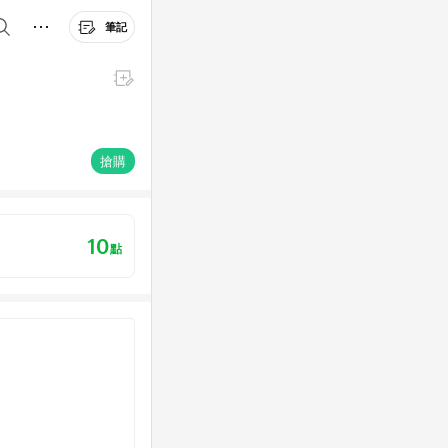
筆記
搶購
10
點