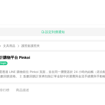
設定到價通知
文具用品
護照套護照夾
購物平台 Pinkoi
 需透過 LINE 購物前往 Pinkoi 頁面，並在同一瀏覽器於 24 小時內結帳（若自
具點數回饋資格。 2. 點數回饋計算將扣除訂單金額中的運費與金流手續費與手動
點數回饋訂單不得享有 Pinkoi 站方優惠，例如首購優惠，P coins，全站(不包含
E 購物連結到 Pinkoi 以外之網站購買之商品不具贈點資格。 5. 取消訂單或退貨
APP 請更新至Android v4.6.0 / iOS v4.1.5 以上才具贈點資格。 7. 點
排行榜
商品描述
資商品，禮物卡，開館保證金，補運費，攤位費等不具贈點資格。 9. LINE 購物
inkoi 商品資訊頁及購物車不符，以 Pinkoi 購物商品資訊頁及購物車標示為準。
明為準。 11. 若於 LINE 購物前往 Pinkoi 頁面後才首次下載 Pinkoi A