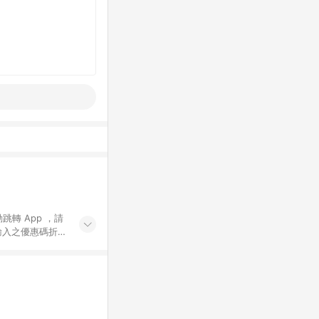
動跳轉 App ，請
輸入之優惠碼折
手動輸入之優惠
行為，不具贈點資
數將於出貨後 45 天
站上之商品規格、
 10. 點數紅包
PP 並完成訂單，不