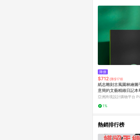
符合導購資格；承上，首次下
降價
$712
(降$178)
紙志雕刻古風園林繪圖
意簡約文藝精緻日記本
記
亞洲跨境設計購物平台 Pin
1%
熱銷排行榜