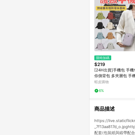
限時加碼
$219
[24H出貨]手機包 手
你側背包 多夾層包 手
包 小方包 手機背包 手
蝦皮購物
照包 手機小包
6%
商品描述
https://live.staticfl
_7f13aa817d_o.jpgh
配套(包裝紙與緞帶配合