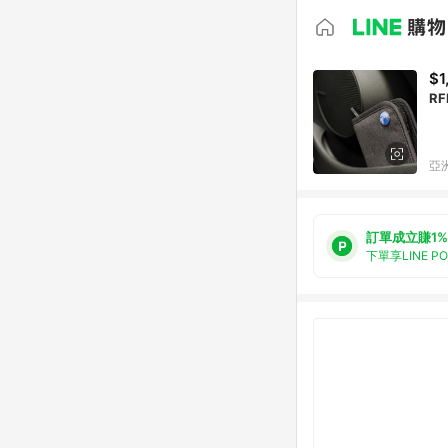
$1
R
亞洲
訂單成立賺1%
下單享LINE P