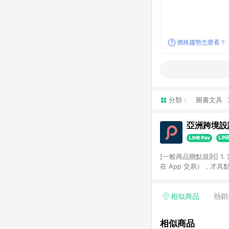
價格趨勢怎麼看？
分類：
圖書文具
亞洲跨境設計
[一般商品贈點規則] 1.
在 App 交易），才
扣。 3. LINE 購物
碼)。 4. 透過 LIN
格，部分退款不在此限。 6. 
相似商品
熱銷
後發送。 8. 群眾募
顏色、價位、贈品如與 P
相似商品
使用規則請以點數紅包活動說