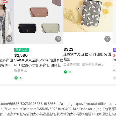
$323
限時加碼
邊境牧羊犬 邊牧 小狗 護照夾 護
$2,580
$
照套
機包斜背 迷
S'AIME東京企劃 Prime 頭層真皮
C
亞洲跨境設計購物平台 Pinkoi
機袋 斜背
RFID掀蓋小方包 斜背包 側背包
L
機包包 護
真皮包 肩背包 護照包 WOC包
蝦皮商城
東
1%
1%
ickr.com/65535/50731096368_6f7265de7a_o.jpghttps://live.staticflickr.
ttps://live.staticflickr.com/65535/50731920492_f4219a6e4b_o.j
如下圖所示)(包裝後的大小為產品原包裝尺寸的大小)禮物包裝A:白大理紋包裝