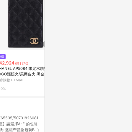
$339
$730
降價
DF Queenin - 韓版旅行專屬隨
TRC 鐵道故
42,924
(降$876)
身護照包錢包-共4色
｜認識臺灣旅
HANEL AP5084 限定水鑽雙C
贈書套
Yahoo購物中心
有.設計uDesig
OGO護照夾/萬用皮夾.黑金
森購物 ETMall
1%
2%
0%
com/65535/50731826081
pg【包裝專區】請選擇A-E 的包裝
紙+藍緞帶禮物包裝B:白