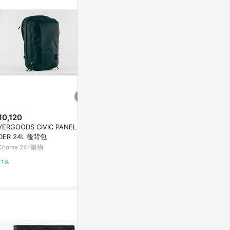
。
10,120
$680
降價
VERGOODS CIVIC PANEL LO
真皮四角置物盤
$757
(降$133)
DER 24L 後背包
citiesocial 
【微瑕特惠】橫式雙匣識別證套
Chome 24h購物
/毛氈內裏
0.5%
亞洲跨境設計購物平台 Pinkoi
1%
1%