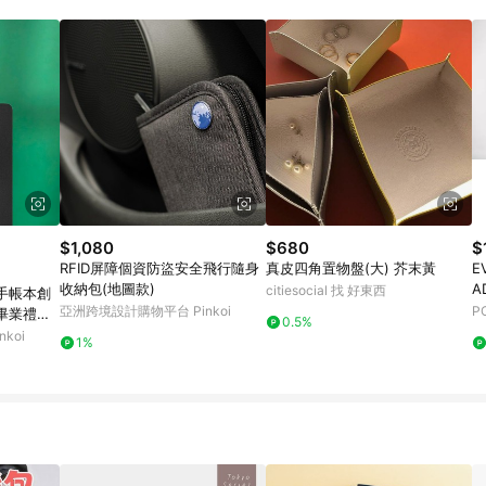
載 Pinkoi APP 後，需透過 LINE 購物前往 Pinkoi 頁面，方享導購資格
$1,080
$680
$
RFID屏障個資防盜安全飛行隨身
真皮四角置物盤(大) 芥末黃
E
收納包(地圖款)
A
citiesocial 找 好東西
手帳本創
亞洲跨境設計購物平台 Pinkoi
P
畢業禮物
0.5%
koi
1%