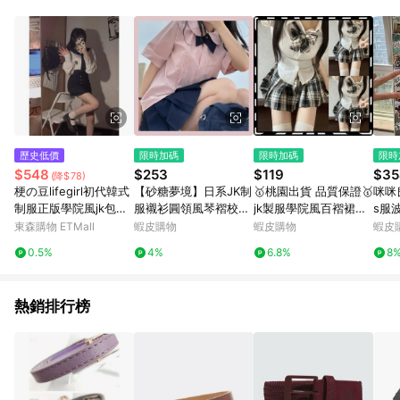
單、退貨、退款或購物中登出東森購物ETMall，將無法獲得點數
回饋。 5. 點數回饋會扣除所有折扣優惠後之最終發票金額計算，
實際回饋請依LINE購物通知為主。 6. 訂單如有使用東森購物
ETMall站內之折扣優惠(包含但不限於東森幣、樂透金、東森現金
券等)，不具點數回饋資格。詳細請依東森購物ETMall之結帳頁面
顯示為準。 7. LINE購物設有「單一商品最高回饋點數」機制(特
殊活動時開放「回饋無上限」)，以同一訂單中同一商品不論件數
計算，並依訂單成立時間當下LINE購物所設定的回饋機制為準。
8. LINE購物為購物資訊整合性平台，商品資料更新會有時間差，
歷史低價
限時加碼
限時加碼
限時
如顯示之商品規格、顏色、價位、贈品與東森購物ETMall銷售網
$548
$253
$119
$35
(降$78)
頁不符，以銷售網頁標示為準。 9. 若有贈點爭議，請務必於訂單
梗の豆lifegirl初代韓式
【砂糖夢境】日系JK制
🥇桃園出貨 品質保證🥇
咪咪
日期+180天以內至LINE購物客服洽詢；若超過180天(含)以上進
制服正版學院風jk包臀
服襯衫圓領風琴褶校供
jk製服學院風百褶裙套
s服
行申訴，恕無法贈點回饋。 10. 部分點數紅包僅限指定商品使
格裙短袖水手服套裝
感原創百搭短袖襯衣學
裝收腰顯瘦襯衫三件套
虹夏
東森購物 ETMall
蝦皮購物
蝦皮購物
蝦皮
用，或不適用於無回饋商品。各點數紅包之適用商品與使用條件
生百褶裙套裝
格裙襯衣大碼半身裙子
露西c
請依點數紅包頁面規則為準。
0.5%
4%
6.8%
8
💯滿額免運💯147-C-7
熱銷排行榜