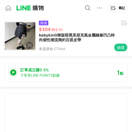
筆記
降價
$304
(降$76)
babykinG韓版暗黑系朋克風金屬鏈條凹凸時
尚個性潮流簡約百搭皮帶
搶購
東森購物 ETMall
訂單成立賺0.5%
1
點
下單享LINE POINTS點數