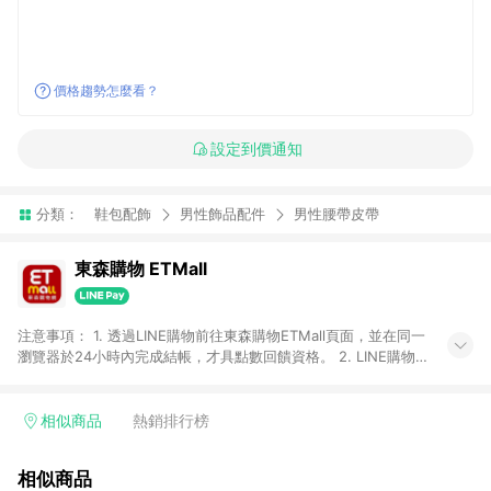
價格趨勢怎麼看？
設定到價通知
分類：
鞋包配飾
男性飾品配件
男性腰帶皮帶
東森購物 ETMall
注意事項： 1. 透過LINE購物前往東森購物ETMall頁面，並在同一
瀏覽器於24小時內完成結帳，才具點數回饋資格。 2. LINE購物
點數回饋僅限「東森購物ETMall」商品，購買不具返點類別的商
品，以及使用網連通會員、企業福委會員等身份結帳成立之訂
單，皆不在點數回饋範圍內。 3. 如購買以下類別商品，將無法獲
相似商品
熱銷排行榜
得點數回饋：旅遊/住宿券、餐票券、手錶、精品、珠寶、
APPLE、愛買、虛擬點數卡、悠遊卡、一卡通、icash愛金卡、環
相似商品
球嚴選、商城、專案商品、「草莓網」全館商品。 4. 如取消訂