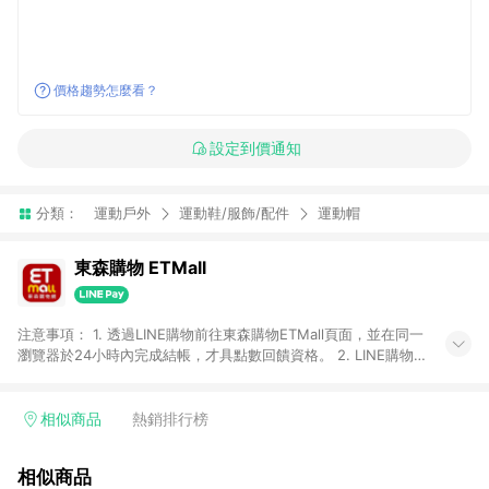
價格趨勢怎麼看？
設定到價通知
分類：
運動戶外
運動鞋/服飾/配件
運動帽
東森購物 ETMall
注意事項： 1. 透過LINE購物前往東森購物ETMall頁面，並在同一
瀏覽器於24小時內完成結帳，才具點數回饋資格。 2. LINE購物
點數回饋僅限「東森購物ETMall」商品，購買不具返點類別的商
品，以及使用網連通會員、企業福委會員等身份結帳成立之訂
單，皆不在點數回饋範圍內。 3. 如購買以下類別商品，將無法獲
相似商品
熱銷排行榜
得點數回饋：旅遊/住宿券、餐票券、手錶、精品、珠寶、
APPLE、愛買、虛擬點數卡、悠遊卡、一卡通、icash愛金卡、環
相似商品
球嚴選、商城、專案商品、「草莓網」全館商品。 4. 如取消訂