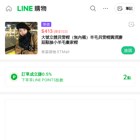
筆記
降價
$413
(降$103)
大號立體貝雷帽（無內襯）羊毛貝雷帽圓潤蘑
菇顯臉小羊毛畫家帽
搶購
東森購物 ETMall
訂單成立賺0.5%
2
點
下單享LINE POINTS點數