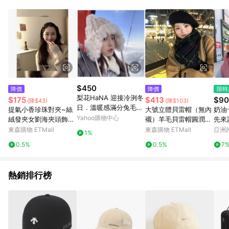
單、退貨、退款或購物中登出東森購物ETMall，將無法獲得點數
回饋。 5. 點數回饋會扣除所有折扣優惠後之最終發票金額計算，
實際回饋請依LINE購物通知為主。 6. 訂單如有使用東森購物
ETMall站內之折扣優惠(包含但不限於東森幣、樂透金、東森現金
券等)，不具點數回饋資格。詳細請依東森購物ETMall之結帳頁面
顯示為準。 7. LINE購物設有「單一商品最高回饋點數」機制(特
殊活動時開放「回饋無上限」)，以同一訂單中同一商品不論件數
計算，並依訂單成立時間當下LINE購物所設定的回饋機制為準。
8. LINE購物為購物資訊整合性平台，商品資料更新會有時間差，
$450
降價
降價
限時
如顯示之商品規格、顏色、價位、贈品與東森購物ETMall銷售網
梨花HaNA 迎接冷洌冬
$175
$413
$90
(降$43)
(降$103)
頁不符，以銷售網頁標示為準。 9. 若有贈點爭議，請務必於訂單
日．溫暖感滿分兔毛針
提氣小香珍珠對夾~絲
大號立體貝雷帽（無內
奶油
日期+180天以內至LINE購物客服洽詢；若超過180天(含)以上進
織護耳帽子
Yahoo購物中心
絨發夾女劉海夾頭飾發
襯）羊毛貝雷帽圓潤蘑
先來
行申訴，恕無法贈點回饋。 10. 部分點數紅包僅限指定商品使
飾前額邊夾發卡夾子
菇顯臉小羊毛畫家帽
東森購物 ETMall
東森購物 ETMall
亞洲
用，或不適用於無回饋商品。各點數紅包之適用商品與使用條件
1%
Pinko
請依點數紅包頁面規則為準。
0.5%
0.5%
7
熱銷排行榜